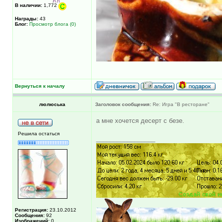
В наличии:
1,772
Награды:
43
Блог:
Просмотр блога (0)
Вернуться к началу
люлюська
Заголовок сообщения:
Re: Игра "В ресторане"
а мне хочется десерт с безе.
Решила остаться
_________________
Регистрация:
23.10.2012
Сообщения:
92
Изображений:
0