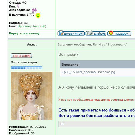
Откуда:
МО
Пол:
Знак зодиака:
В наличии:
1,772
Награды:
43
Блог:
Просмотр блога (0)
Вернуться к началу
An.net
Заголовок сообщения:
Re: Игра "В ресторане"
Вот такой?
Постелила коврик
Вложение:
Ep69_150709_chocmoussecake.jpg
А я хочу пельмени в горшочке со сливо
У вас нет необходимых прав для просмотра вложен
_________________
Есть такая примета: чего боишься - о
Вот и решила бояться разбогатеть и п
Регистрация:
07.09.2011
Сообщения:
382
Изображений:
30