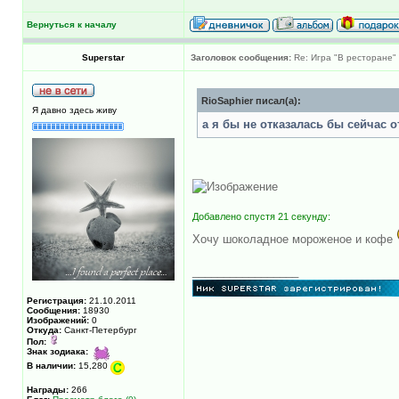
Вернуться к началу
Superstar
Заголовок сообщения:
Re: Игра "В ресторане"
RioSaphier писал(а):
Я давно здесь живу
а я бы не отказалась бы сейчас о
Добавлено спустя 21 секунду:
Хочу шоколадное мороженое и кофе
_________________
Регистрация:
21.10.2011
Сообщения:
18930
Изображений:
0
Откуда:
Санкт-Петербург
Пол:
Знак зодиака:
В наличии:
15,280
Награды:
266