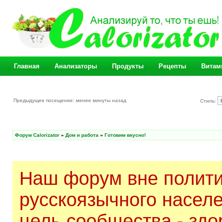
Главная
Анализаторы
Продукты
Рецепты
Витам
Предыдущее посещение: менее минуты назад
Стиль:
Форум Calorizator
»
Дом и работа
»
Готовим вкусно!
Наш форум вне полити
русскоязычного насел
цель сообщества - здо