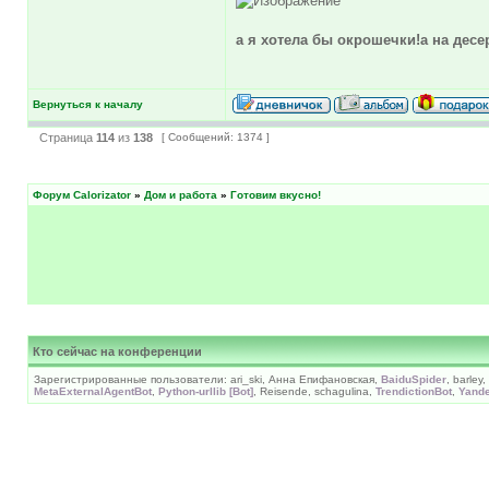
а я хотела бы окрошечки!а на десе
Вернуться к началу
Страница
114
из
138
[ Сообщений: 1374 ]
Форум Calorizator
»
Дом и работа
»
Готовим вкусно!
Кто сейчас на конференции
Зарегистрированные пользователи: ari_ski, Анна Епифановская,
BaiduSpider
, barley,
MetaExternalAgentBot
,
Python-urllib [Bot]
, Reisende, schagulina,
TrendictionBot
,
Yand