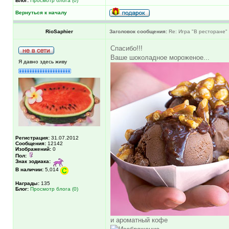
Блог:
Просмотр блога (0)
Вернуться к началу
RioSaphier
Заголовок сообщения:
Re: Игра "В ресторане"
Спасибо!!!
Ваше шоколадное мороженое...
Я давно здесь живу
Регистрация:
31.07.2012
Сообщения:
12142
Изображений:
0
Пол:
Знак зодиака:
В наличии:
5,014
Награды:
135
Блог:
Просмотр блога (0)
и ароматный кофе