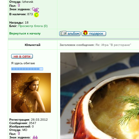
Откуда:
Izhevsk
Пол:
Знак зодиака:
В наличии:
873
Награды:
18
Блог:
Просмотр блога (0)
Вернуться к началу
Юльчетай
Заголовок сообщения:
Re: Игра "В ресторане"
Я здесь обитаю
Регистрация:
26.03.2012
Сообщения:
3547
Изображений:
0
Откуда:
МО
Пол:
Знак зодиака: