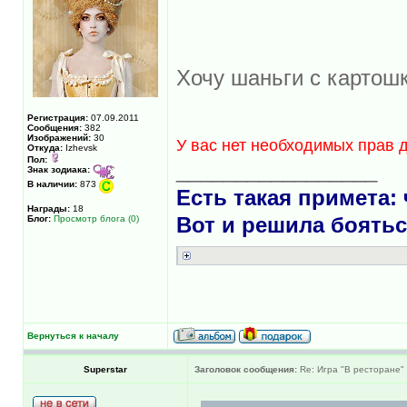
Хочу шаньги с картош
Регистрация:
07.09.2011
Сообщения:
382
Изображений:
30
У вас нет необходимых прав 
Откуда:
Izhevsk
Пол:
_________________
Знак зодиака:
В наличии:
873
Есть такая примета:
Награды:
18
Блог:
Просмотр блога (0)
Вот и решила боятьс
Вернуться к началу
Superstar
Заголовок сообщения:
Re: Игра "В ресторане"