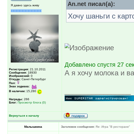
An.net писал(а):
Я давно здесь живу
Хочу шаньги с кар
Добавлено спустя 27 се
Регистрация:
21.10.2011
А я хочу молока и в
Сообщения:
18930
Изображений:
0
Откуда:
Санкт-Петербург
Пол:
Знак зодиака:
_________________
В наличии:
15,280
Награды:
266
Блог:
Просмотр блога (0)
Вернуться к началу
Малышкина
Заголовок сообщения:
Re: Игра "В ресторане"