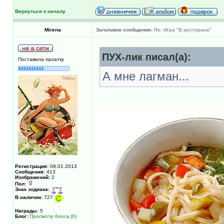
Вернуться к началу
Mirena
Заголовок сообщения:
Re: Игра "В ресторане"
ПУХ-лик писал(а):
Поставила палатку
А мне лагман...
Регистрация:
09.01.2013
Сообщения:
413
Изображений:
2
Пол:
Знак зодиака:
В наличии:
727
Награды:
5
Блог:
Просмотр блога (0)