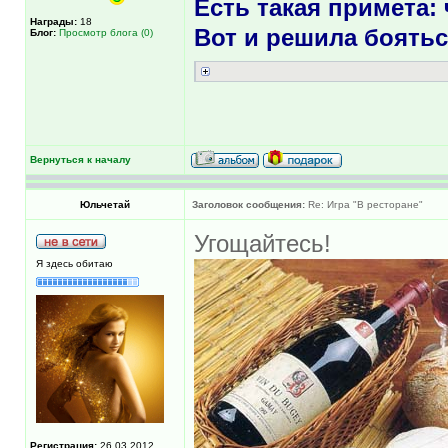
Есть такая примета:
Награды:
18
Вот и решила боятьс
Блог:
Просмотр блога (0)
Вернуться к началу
Юльчетай
Заголовок сообщения:
Re: Игра "В ресторане"
Угощайтесь!
Я здесь обитаю
Регистрация:
26.03.2012