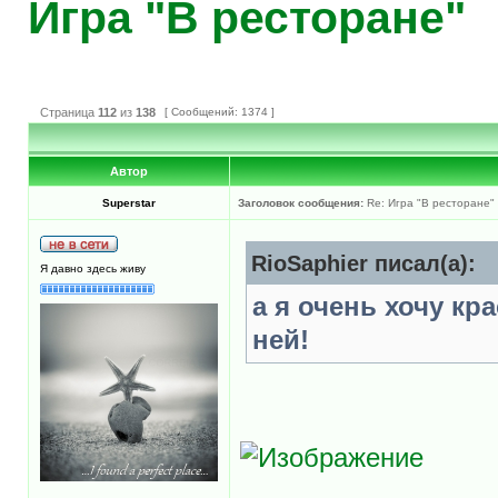
Игра "В ресторане"
Страница
112
из
138
[ Сообщений: 1374 ]
Автор
Superstar
Заголовок сообщения:
Re: Игра "В ресторане"
RioSaphier писал(а):
Я давно здесь живу
а я очень хочу кр
ней!