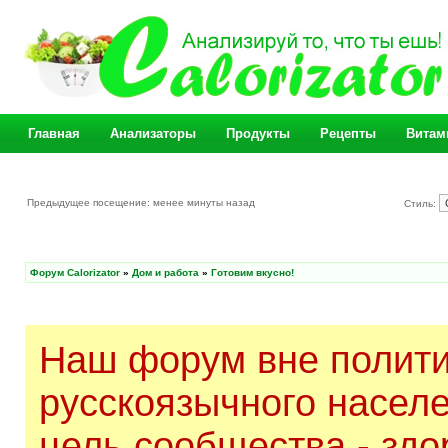
Главная
Анализаторы
Продукты
Рецепты
Витам
Предыдущее посещение: менее минуты назад
Стиль:
Форум Calorizator
»
Дом и работа
»
Готовим вкусно!
Наш форум вне полити
русскоязычного насел
цель сообщества - здо