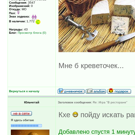
Сообщения:
3547
Изображений:
0
Откуда:
МО
Пол:
Знак зодиака:
В наличии:
1,772
Награды:
43
Блог:
Просмотр блога (0)
Мне б креветочек...
Вернуться к началу
Юльчетай
Заголовок сообщения:
Re: Игра "В ресторане"
Кхе
пойду искать ра
Я здесь обитаю
Добавлено спустя 1 минуту