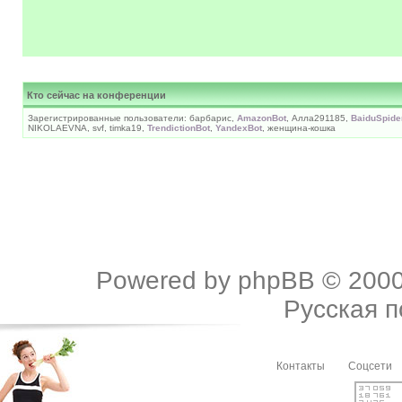
Кто сейчас на конференции
Зарегистрированные пользователи: барбарис,
AmazonBot
, Алла291185,
BaiduSpide
NIKOLAEVNA, svf, timka19,
TrendictionBot
,
YandexBot
, женщина-кошка
Powered by
phpBB
© 2000
Русская 
Контакты
Соцсети