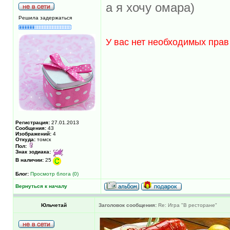
а я хочу омара)
Решила задержаться
У вас нет необходимых прав
Регистрация:
27.01.2013
Сообщения:
43
Изображений:
4
Откуда:
томск
Пол:
Знак зодиака:
В наличии:
25
Блог:
Просмотр блога (0)
Вернуться к началу
Юльчетай
Заголовок сообщения:
Re: Игра "В ресторане"