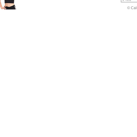
© Cal