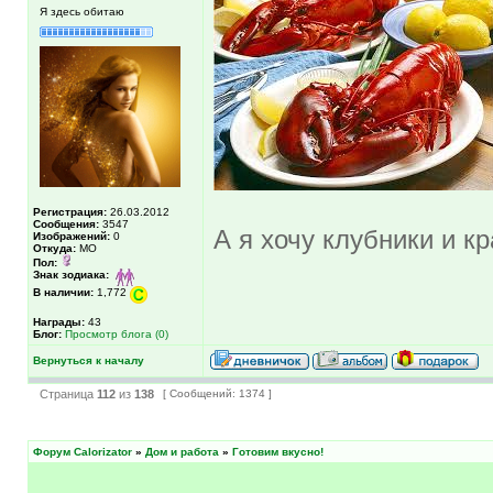
Я здесь обитаю
Регистрация:
26.03.2012
Сообщения:
3547
А я хочу клубники и к
Изображений:
0
Откуда:
МО
Пол:
Знак зодиака:
В наличии:
1,772
Награды:
43
Блог:
Просмотр блога (0)
Вернуться к началу
Страница
112
из
138
[ Сообщений: 1374 ]
Форум Calorizator
»
Дом и работа
»
Готовим вкусно!