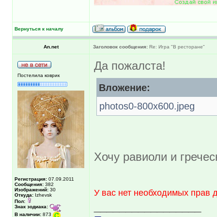
Вернуться к началу
An.net
Заголовок сообщения:
Re: Игра "В ресторане"
Да пожалста!
Постелила коврик
Вложение:
photos0-800x600.jpeg
Хочу равиоли и гречес
Регистрация:
07.09.2011
Сообщения:
382
Изображений:
30
У вас нет необходимых прав 
Откуда:
Izhevsk
Пол:
_________________
Знак зодиака:
В наличии:
873