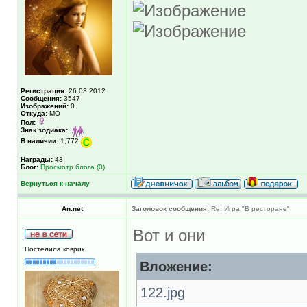
Регистрация:
26.03.2012
Сообщения:
3547
Изображений:
0
Откуда:
МО
Пол:
Знак зодиака:
В наличии:
1,772
Награды:
43
Блог:
Просмотр блога (0)
Вернуться к началу
An.net
Заголовок сообщения:
Re: Игра "В ресторане"
Вот и они
Постелила коврик
Вложение:
122.jpg