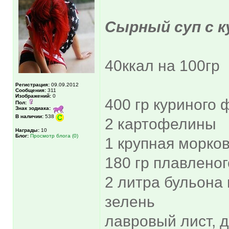
Сырный суп с к
40ккал на 100гр
Регистрация:
09.09.2012
Сообщения:
311
Изображений:
0
400 гр куриного 
Пол:
Знак зодиака:
В наличии:
538
2 картофелины
Награды:
10
Блог:
Просмотр блога (0)
1 крупная морко
180 гр плавлено
2 литра бульона
зелень
лавровый лист, 