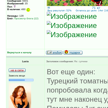
Сообщения:
6401
Изображений:
35
Пол:
В наличии:
460
Награды:
128
Блог:
Просмотр блога (12)
Вернуться к началу
Lucia
Заголовок сообщения:
Re: супчики
Вот еще один:
Завезла вещи
Турецкий томатны
попробовала когд
тут мне наконец у