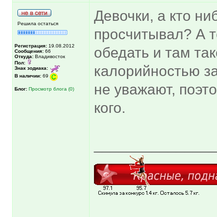
Девочки, а кто н
Решила остаться
просчитывал? А т
Регистрация:
19.08.2012
обедать и там так
Сообщения:
66
Откуда:
Владивосток
Пол:
калорийностью за
Знак зодиака:
В наличии:
69
не уважают, поэто
Блог:
Просмотр блога (0)
кого.
______________