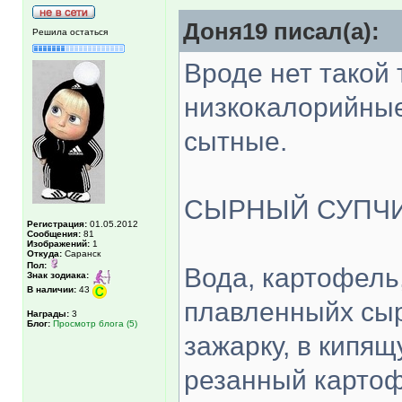
Доня19 писал(а):
Решила остаться
Вроде нет такой 
низкокалорийные
сытные.
СЫРНЫЙ СУПЧИК,
Регистрация:
01.05.2012
Сообщения:
81
Изображений:
1
Откуда:
Саранск
Пол:
Вода, картофель,
Знак зодиака:
В наличии:
43
плавленныйх сыр
Награды:
3
Блог:
Просмотр блога (5)
зажарку, в кипя
резанный картоф