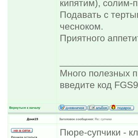
кипятим), солим-п
Подавать с терты
чесноком.
Приятного аппетит
______________
Много полезных п
введите код FGS9
Вернуться к началу
Доня19
Заголовок сообщения:
Re: супчики
Пюре-супчики - к
Решила остаться