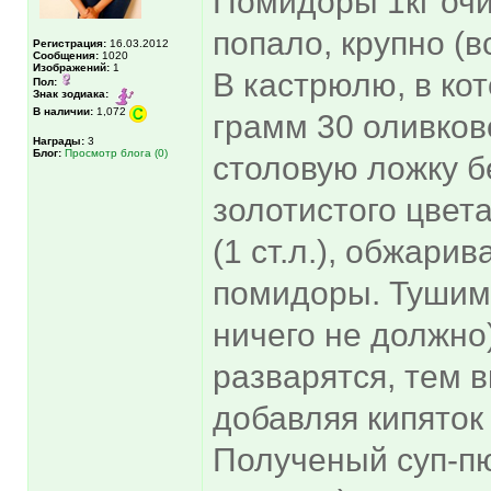
Помидоры 1кг очи
попало, крупно (в
Регистрация:
16.03.2012
Сообщения:
1020
Изображений:
1
В кастрюлю, в ко
Пол:
Знак зодиака:
В наличии:
1,072
грамм 30 оливков
Награды:
3
Блог:
Просмотр блога (0)
столовую ложку б
золотистого цвет
(1 ст.л.), обжари
помидоры. Тушим 
ничего не должно
разварятся, тем 
добавляя кипяток 
Полученый суп-пю