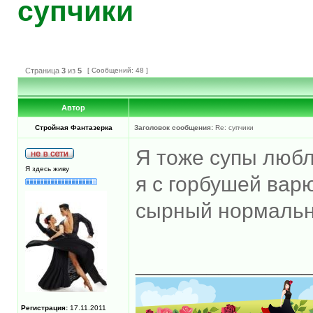
супчики
Страница
3
из
5
[ Сообщений: 48 ]
Автор
Стройная Фантазерка
Заголовок сообщения:
Re: супчики
Я тоже супы люб
Я здесь живу
я с горбушей варю
сырный нормаль
______________
Регистрация:
17.11.2011