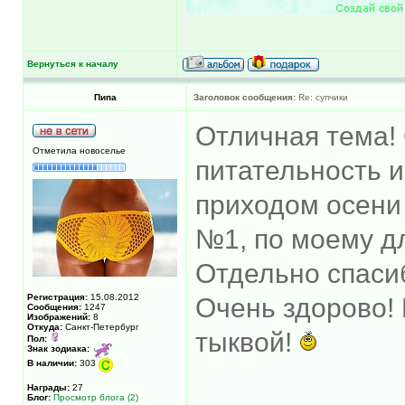
Вернуться к началу
Пипа
Заголовок сообщения:
Re: супчики
Отличная тема! 
Отметила новоселье
питательность и
приходом осени
№1, по моему дл
Отдельно спасиб
Регистрация:
15.08.2012
Очень здорово! 
Сообщения:
1247
Изображений:
8
Откуда:
Санкт-Петербург
тыквой!
Пол:
Знак зодиака:
В наличии:
303
Награды:
27
Блог:
Просмотр блога (2)