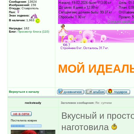
Сообщения:
13624
Изображений:
156
Откуда:
Ставрополь
Пол:
Знак зодиака:
В наличии:
1,963
Награды:
162
Блог:
Просмотр блога (110)
МОЙ ИДЕАЛЬ
Вернуться к началу
rocksteady
Заголовок сообщения:
Re: супчики
Вкусный и просто
Постелила коврик
наготовила