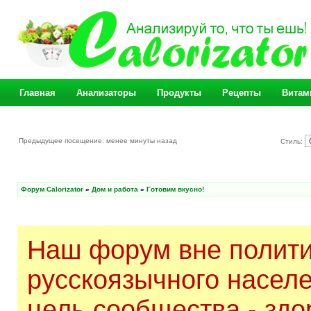
Главная
Анализаторы
Продукты
Рецепты
Витам
Предыдущее посещение: менее минуты назад
Стиль:
Форум Calorizator
»
Дом и работа
»
Готовим вкусно!
Наш форум вне полити
русскоязычного насел
цель сообщества - здо