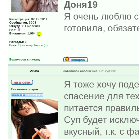
Доня19
Я очень люблю с
Регистрация:
02.12.2011
Сообщения:
3203
готовила, обязат
Откуда:
г. Смоленск
Пол:
В наличии:
1,694
Награды:
3
Блог:
Просмотр блога (0)
Вернуться к началу
Ariata
Заголовок сообщения:
Re: супчики
Я тоже хочу поде
Постелила коврик
спасение для тех
питается правил
Суп будет исклю
вкусный, т.к. с 