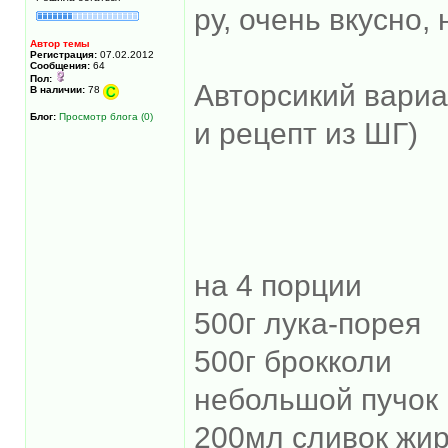
ру, очень вкусно,
Автор темы
Регистрация:
07.02.2012
Сообщения:
64
Пол:
Авторсикий вариа
В наличии:
78
Блог:
Просмотр блога (0)
и рецепт из ШГ)
на 4 порции
500г лука-порея
500г брокколи
небольшой пучок
200мл сливок жи