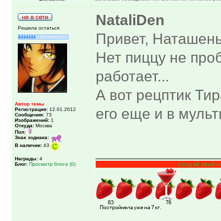
NataliDen
Решила остаться
Привет, Наташень
Нет пиццу не про
работает...
А вот рецптик Ти
Автор темы
его еще и в мульт
Регистрация:
12.01.2012
Сообщения:
73
Изображений:
1
Откуда:
Москва
Пол:
Знак зодиака:
В наличии:
43
______________
Награды:
4
Блог:
Просмотр блога (0)