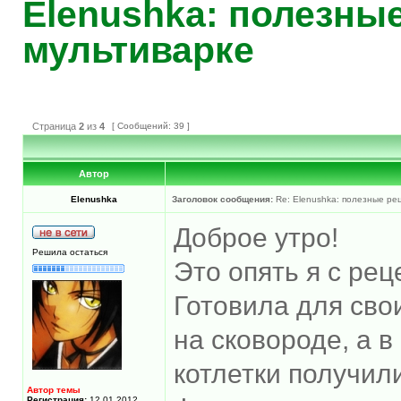
Elenushka: полезны
мультиварке
Страница
2
из
4
[ Сообщений: 39 ]
Автор
Elenushka
Заголовок сообщения:
Re: Elenushka: полезные ре
Доброе утро!
Решила остаться
Это опять я с рец
Готовила для сво
на сковороде, а в
котлетки получили
Автор темы
Регистрация:
12.01.2012