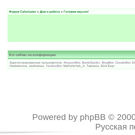
Форум Calorizator
»
Дом и работа
»
Готовим вкусно!
Кто сейчас на конференции
Зарегистрированные пользователи:
AmazonBot
,
BaiduSpider
,
BingBot
,
ClaudeBot
, E
Vladimirovna, vladimirsaz,
YandexBot
, МаРиНоЧкА_А, Тавлани, Юля Берг
Powered by
phpBB
© 2000
Русская 