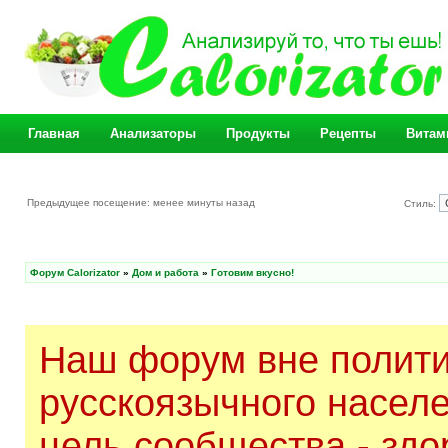
Главная
Анализаторы
Продукты
Рецепты
Витам
Предыдущее посещение: менее минуты назад
Стиль:
Форум Calorizator
»
Дом и работа
»
Готовим вкусно!
Наш форум вне полити
русскоязычного насел
цель сообщества - здо