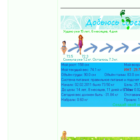
______________