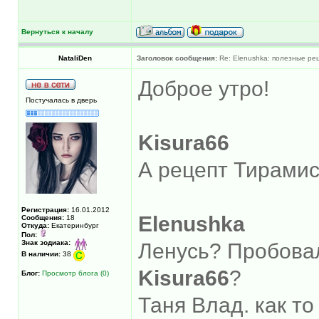
Вернуться к началу
NataliDen
Заголовок сообщения:
Re: Elenushka: полезные ре
Доброе утро!
Постучалась в дверь
Kisura66
А рецепт Тирами
Регистрация:
16.01.2012
Elenushka
Сообщения:
18
Откуда:
Екатеринбург
Пол:
Знак зодиака:
Ленусь? Пробовал
В наличии:
38
Kisura66
?
Блог:
Просмотр блога (0)
Таня Влад. как то