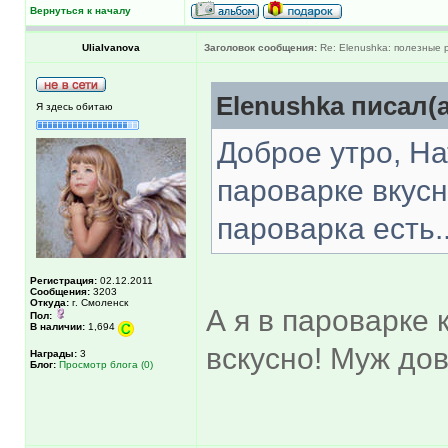
Вернуться к началу
UliaIvanova
Заголовок сообщения:
Re: Elenushka: полезные 
Elenushka писал(а
Я здесь обитаю
Доброе утро, На
пароварке вкусн
пароварка есть..
Регистрация:
02.12.2011
Сообщения:
3203
Откуда:
г. Смоленск
А я в пароварке
Пол:
В наличии:
1,694
вскусно! Муж дов
Награды:
3
Блог:
Просмотр блога (0)