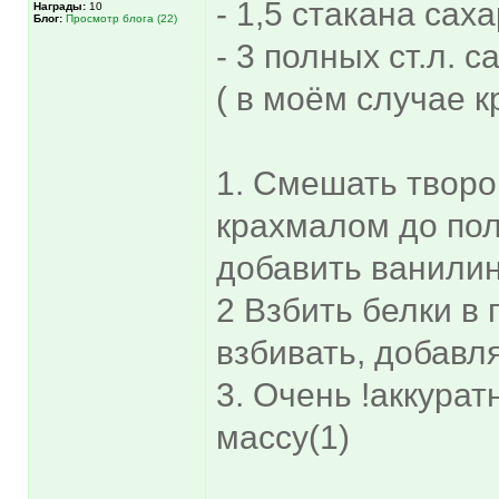
- 1,5 стакана сах
Награды:
10
Блог:
Просмотр блога (22)
- 3 полных ст.л.
( в моём случае к
1. Смешать творо
крахмалом до по
добавить ванилин
2 Взбить белки в 
взбивать, добавля
3. Очень !аккурат
массу(1)