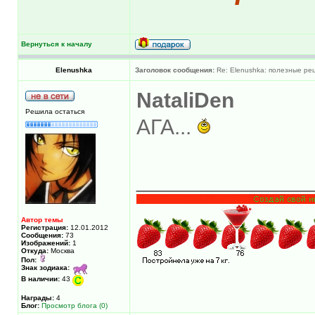
Вернуться к началу
Elenushka
Заголовок сообщения:
Re: Elenushka: полезные ре
NataliDen
Решила остаться
АГА...
______________
Автор темы
Регистрация:
12.01.2012
Сообщения:
73
Изображений:
1
Откуда:
Москва
Пол:
Знак зодиака:
В наличии:
43
Награды:
4
Блог:
Просмотр блога (0)