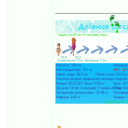
______________