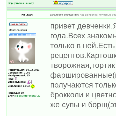
Вернуться к началу
Kisura66
Заголовок сообщения:
Re: Elenushka: полезные ре
привет девченки.
Завезла вещи
года.Всех знаком
только в ней.Ест
рецептов.Картошк
творожная,торти
Регистрация:
16.02.2011
фаршированные(го
Сообщения:
1065
Изображений:
25
Пол:
Знак зодиака:
получаются тольк
В наличии:
1,093
брокколи и цветн
Награды:
10
Блог:
Просмотр блога (22)
же супы и борщ(э