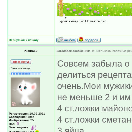
Вернуться к началу
Kisura66
Заголовок сообщения:
Re: Elenushka: полезные ре
Совсем забыла о
Завезла вещи
делиться рецепта
очень.Мои мужики
не меньше 2 и им
4 ст.ложки майон
Регистрация:
16.02.2011
4 ст.ложки смета
Сообщения:
1065
Изображений:
25
Пол:
Знак зодиака:
3 яйца
В наличии:
1,093