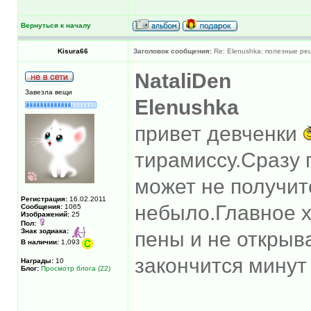
Вернуться к началу
Kisura66
Заголовок сообщения:
Re: Elenushka: полезные ре
NataliDen
Завезла вещи
Elenushka
привет девченки
тирамиссу.Сразу 
может не получит
Регистрация:
16.02.2011
небыло.Главное х
Сообщения:
1065
Изображений:
25
Пол:
Знак зодиака:
пены и не открыв
В наличии:
1,093
закончится минут 
Награды:
10
Блог:
Просмотр блога (22)