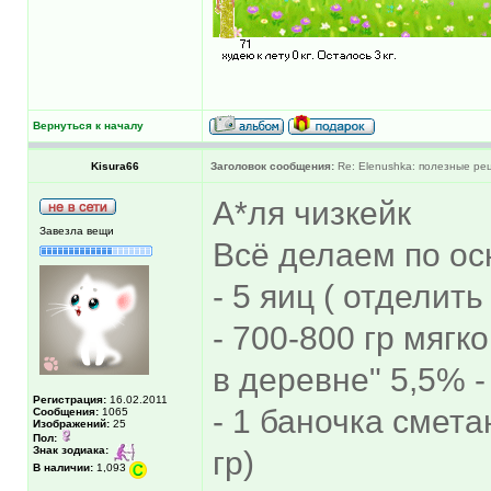
Вернуться к началу
Kisura66
Заголовок сообщения:
Re: Elenushka: полезные ре
А*ля чизкейк
Завезла вещи
Всё делаем по ос
- 5 яиц ( отделить
- 700-800 гр мягк
в деревне" 5,5% -
Регистрация:
16.02.2011
- 1 баночка смета
Сообщения:
1065
Изображений:
25
Пол:
Знак зодиака:
гр)
В наличии:
1,093