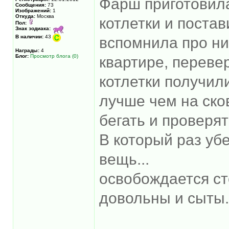
Фарш приготовил
Сообщения:
73
Изображений:
1
Откуда:
Москва
котлетки и постав
Пол:
Знак зодиака:
В наличии:
43
вспомнила про ни
Награды:
4
Блог:
Просмотр блога (0)
квартире, перевер
котлетки получил
лучше чем на ско
бегать и проверят
В который раз уб
вещь...
освобождается ст
довольны и сыты.