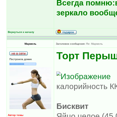
Всегда помню:
зеркало вообще
Вернуться к началу
Мармель
Заголовок сообщения:
Re: Мармель
Торт Перы
Построила домик
калорийность К
Бисквит
Яйцо целое (45.
Автор темы