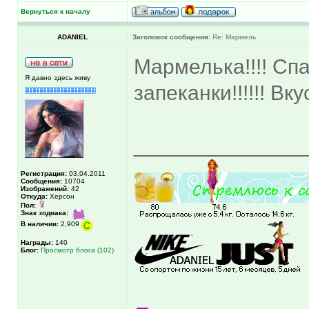
Вернуться к началу
ADANIEL
Заголовок сообщения:
Re: Мармель
Мармелька!!!! Сп
Я давно здесь живу
запеканки!!!!!! Вк
______________
Регистрация:
03.04.2011
Сообщения:
10704
Изображений:
42
Откуда:
Херсон
Пол:
Знак зодиака:
В наличии:
2,909
Награды:
140
Блог:
Просмотр блога (102)