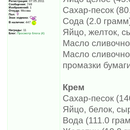
Регистрация:
07.05.2011
Сообщения:
748
Сахар-песок (80
Изображений:
1
Откуда:
Москва
Пол:
Знак зодиака:
Сода (2.0 грамм
В наличии:
447
Яйцо, желток, с
Награды:
11
Блог:
Просмотр блога (4)
Масло сливочно
Масло сливочно
промазки бумаг
Крем
Сахар-песок (14
Яйцо, белок, сы
Вода (111.0 гра