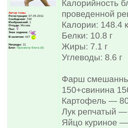
Калорийность б
проведенной ре
Автор темы
Регистрация:
07.05.2011
Сообщения:
748
Калории: 148.4 
Изображений:
1
Откуда:
Москва
Пол:
Знак зодиака:
Белки: 10.8 г
В наличии:
447
Жиры: 7.1 г
Награды:
11
Блог:
Просмотр блога (4)
Углеводы: 8.6 г
Фарш смешанный
150+свинина 150
Картофель — 80
Лук репчатый — 
Яйцо куриное —