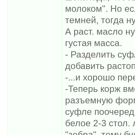
молоком". Но е
темней, тогда н
А раст. масло н
густая масса.
- Разделить суфл
добавить расто
-...и хорошо пе
-Теперь корж вм
разъемную форм
суфле поочередн
белое 2-3 стол. 
"зебра", тому бу