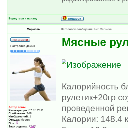
Вернуться к началу
Мармель
Заголовок сообщения:
Re: Мармель
Мясные рул
Построила домик
Калорийность б
рулетик+20гр с
проведенной ре
Автор темы
Регистрация:
07.05.2011
Сообщения:
748
Калории: 148.4 
Изображений:
1
Откуда:
Москва
Пол:
Знак зодиака: