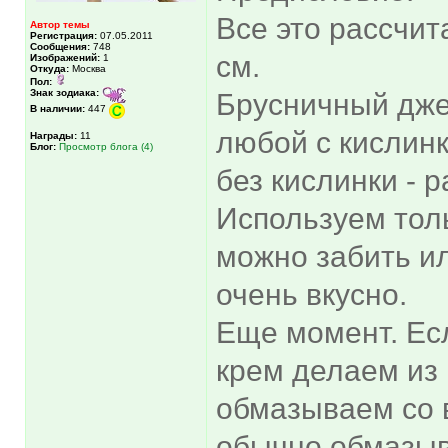
Все это рассчи
Автор темы
Регистрация:
07.05.2011
Сообщения:
748
см.
Изображений:
1
Откуда:
Москва
Пол:
Знак зодиака:
Брусничный дже
В наличии:
447
любой с кислинк
Награды:
11
Блог:
Просмотр блога (4)
без кислинки - р
Используем толь
можно забить ил
очень вкусно.
Еще момент. Есл
крем делаем из 
обмазываем со в
обычно обмазы