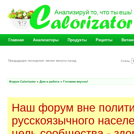
Главная
Анализаторы
Продукты
Рецепты
Витам
Предыдущее посещение: менее минуты назад
Стиль:
Форум Calorizator
»
Дом и работа
»
Готовим вкусно!
Наш форум вне полити
русскоязычного насел
цель сообщества - здо