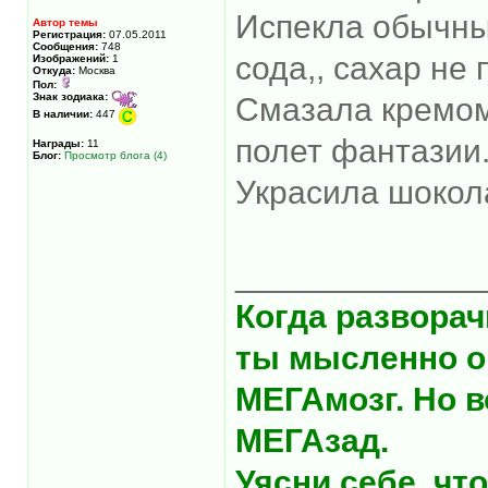
Испекла обычные
Автор темы
Регистрация:
07.05.2011
Сообщения:
748
сода,, сахар не 
Изображений:
1
Откуда:
Москва
Пол:
Знак зодиака:
Смазала кремом 
В наличии:
447
полет фантазии
Награды:
11
Блог:
Просмотр блога (4)
Украсила шокол
_____________
Когда разворач
ты мысленно о
МЕГАмозг. Но в
МЕГАзад.
Уясни себе, что