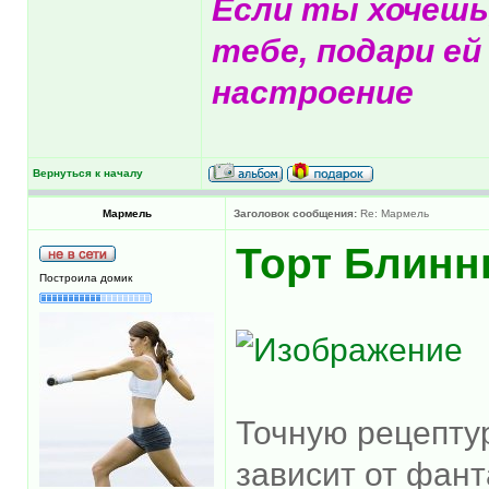
Если ты хочешь
тебе, подари ей
настроение
Вернуться к началу
Мармель
Заголовок сообщения:
Re: Мармель
Торт Блин
Построила домик
Точную рецептуру
зависит от фан