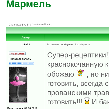
Мармель
Страница
4
из
5
[ Сообщений: 43 ]
Автор
Julie23
Заголовок сообщения:
Re: Мармель
Супер-рецептики!
Поставила палатку
краснокочанную к
обожаю
, но н
готовить, всегда
прованскими трав
готовить!!!
И ба
Регистрация:
09.08.2011