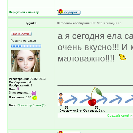
Вернуться к началу
lyginka
Заголовок сообщения:
Re: Что я сегодня ел.
а я сегодня ела с
Решила остаться
очень вкусно!!! И
маловажно!!!!
______________
Регистрация:
09.02.2013
Сообщения:
64
Изображений:
1
Пол:
Знак зодиака:
В наличии:
104
Блог:
Просмотр блога (0)