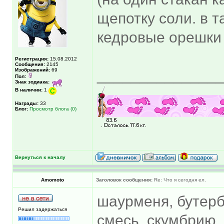
щепотку соли. в т
кедровые орешки (
Регистрация:
15.08.2012
Сообщения:
2145
Изображений:
69
______________
Пол:
Знак зодиака:
В наличии:
1
Награды:
33
Блог:
Просмотр блога (0)
Вернуться к началу
Amomoto
Заголовок сообщения:
Re: Что я сегодня ел.
шаурменя, бутерб
Решил задержаться
смесь, скумбрию,