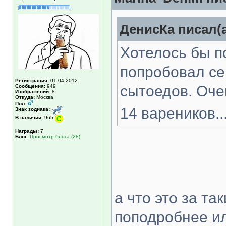
ДенисКа писал(а
Хотелось бы п
попробовал се
Регистрация:
01.04.2012
сытоедов. Оче
Сообщения:
949
Изображений:
8
Откуда:
Москва
Пол:
14 вареников..
Знак зодиака:
В наличии:
965
Награды:
7
Блог:
Просмотр блога (28)
а что это за та
поподробнее и