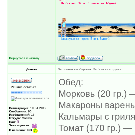
Вернуться к началу
Донати
Заголовок сообщения:
Re: Что я сегодня ел.
Обед:
Решила остаться
Морковь (20 гр.) —
Макароны вареные
Регистрация:
10.04.2012
Сообщения:
95
Кальмары с гриля 
Изображений:
16
Откуда:
Москва
Пол:
Томат (170 гр.) — 
Знак зодиака:
В наличии:
163