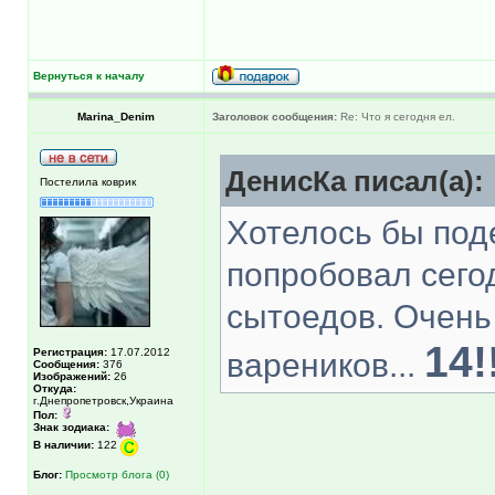
Вернуться к началу
Marina_Denim
Заголовок сообщения:
Re: Что я сегодня ел.
ДенисКа писал(а):
Постелила коврик
Хотелось бы под
попробовал сего
сытоедов. Очень
14!
Регистрация:
17.07.2012
вареников...
Сообщения:
376
Изображений:
26
Откуда:
г.Днепропетровск,Украина
Пол:
Знак зодиака:
В наличии:
122
Блог:
Просмотр блога (0)