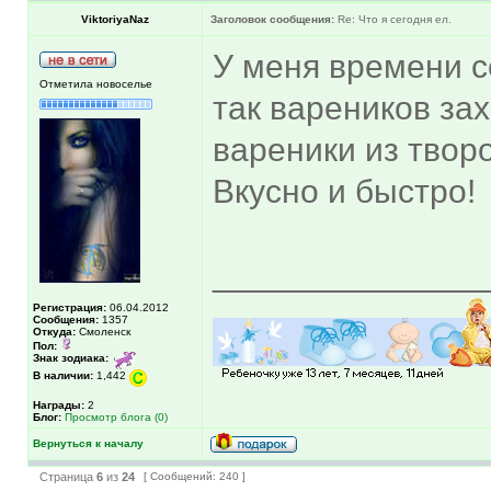
ViktoriyaNaz
Заголовок сообщения:
Re: Что я сегодня ел.
У меня времени с
Отметила новоселье
так вареников за
вареники из твор
Вкусно и быстро!
______________
Регистрация:
06.04.2012
Сообщения:
1357
Откуда:
Смоленск
Пол:
Знак зодиака:
В наличии:
1,442
Награды:
2
Блог:
Просмотр блога (0)
Вернуться к началу
Страница
6
из
24
[ Сообщений: 240 ]