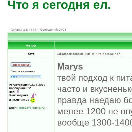
Что я сегодня ел.
Страница
6
из
24
[ Сообщений: 240 ]
Автор
вата
Заголовок сообщения:
Re: Что я сегодня ел.
Marys
Зашла на огонек
твой подход к пи
Регистрация:
02.06.2012
часто и вкусненьк
Сообщения:
22
Пол:
Знак зодиака:
правда наедаю бо
В наличии:
27
Блог:
Просмотр блога (0)
менее 1200 не опу
вообще 1300-140