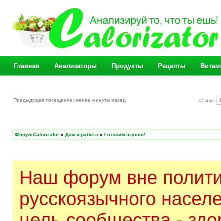
Главная
Анализаторы
Продукты
Рецепты
Витам
Предыдущее посещение: менее минуты назад
Стиль:
Форум Calorizator
»
Дом и работа
»
Готовим вкусно!
Наш форум вне полити
русскоязычного насел
цель сообщества - здо