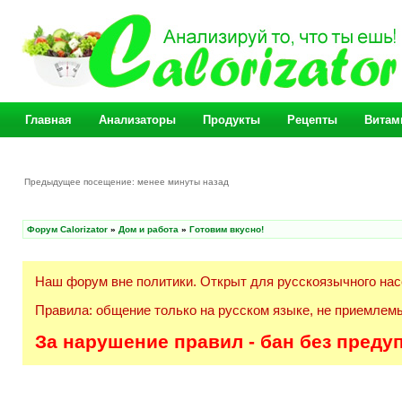
Главная
Анализаторы
Продукты
Рецепты
Витам
Предыдущее посещение: менее минуты назад
Форум Calorizator
»
Дом и работа
»
Готовим вкусно!
Наш форум вне политики. Открыт для русскоязычного нас
Правила: общение только на русском языке, не приемлемы
За нарушение правил - бан без преду