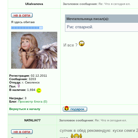
UliaIvanova
Заголовок сообщения:
Re: Что я сегодня ел.
Мечтательница писал(а):
Я здесь обитаю
Рис отварной.
И все ?
Регистрация:
02.12.2011
Сообщения:
3203
Откуда:
г. Смоленск
Пол:
В наличии:
1,694
Награды:
3
Блог:
Просмотр блога (0)
Вернуться к началу
NATALIA77
Заголовок сообщения:
Re: Что я сегодня ел.
супчик в обед рекомендую: куски семги 20