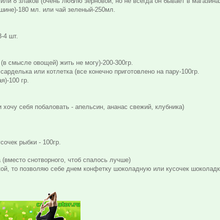
или 8 злаков (очень люблю зерновой, но не всегда он бывает в магазинах
шине)-180 мл. или чай зеленый-250мл.
-4 шт.
 (в смысле овощей) жить не могу)-200-300гр.
 сарделька или котлетка (все конечно приготовлено на пару-100гр.
я)-100 гр.
и хочу себя побаловать - апельсин, ананас свежий, клубника)
усочек рыбки - 100гр.
 (вместо снотворного, чтоб спалось лучше)
какой, то позволяю себе днем конфетку шоколадную или кусочек шоколадк