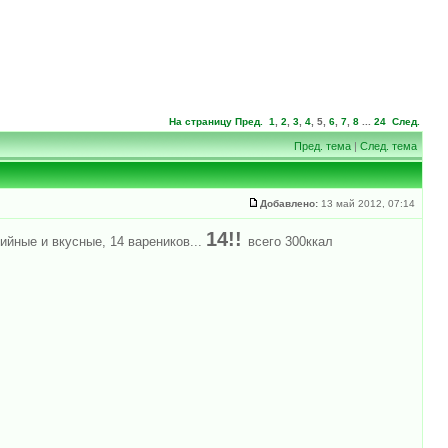
На страницу
Пред.
1
,
2
,
3
,
4
,
5
,
6
,
7
,
8
...
24
След.
Пред. тема
|
След. тема
Добавлено:
13 май 2012, 07:14
14!!
йные и вкусные, 14 вареников...
всего 300ккал