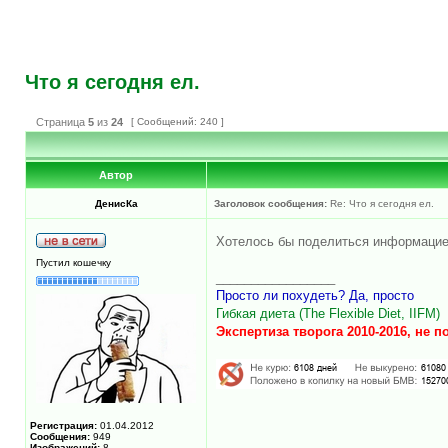
Что я сегодня ел.
Страница
5
из
24
[ Сообщений: 240 ]
Автор
ДенисКа
Заголовок сообщения:
Re: Что я сегодня ел.
Хотелось бы поделиться информацией
Пустил кошечку
_________________
Просто ли похудеть? Да, просто
Гибкая диета (The Flexible Diet, IIFM)
Экспертиза творога 2010-2016, не 
Регистрация:
01.04.2012
Сообщения:
949
Изображений:
8