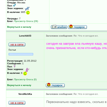
Откуда:
Москва
Пол:
Знак зодиака:
В наличии:
965
Награды:
7
Блог:
Просмотр блога (28)
Вернуться к началу
Lenchik03
Заголовок сообщения:
Re: Что я сегодня ел.
сегодня на завтрак ела льняную кашу, но
очень признательна, если кто-нибудь от
Гостья
Регистрация:
11.05.2012
Сообщения:
1
Пол:
Знак зодиака:
В наличии:
6
Блог:
Просмотр блога (0)
Вернуться к началу
VeroNichKa
Заголовок сообщения:
Re: Что я сегодня ел.
Первоначально надо взвесить, сколько в 