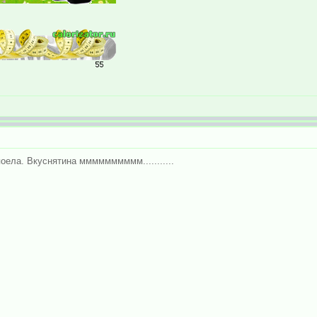
поела. Вкуснятина мммммммммм...........