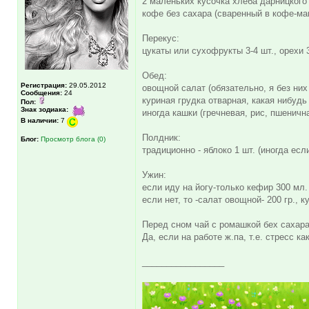
2 маленьких кусочка хлеба дарницкого 
кофе без сахара (сваренный в кофе-ма
Перекус:
цукаты или сухофрукты 3-4 шт., орехи 3
Обед:
Регистрация:
29.05.2012
овощной салат (обязательно, я без них
Сообщения:
24
куриная грудка отварная, какая нибудь
Пол:
Знак зодиака:
иногда кашки (гречневая, рис, пшенична
В наличии:
7
Полдник:
Блог:
Просмотр блога (0)
традиционно - яблоко 1 шт. (иногда есл
Ужин:
если иду на йогу-только кефир 300 мл.
если нет, то -салат овощной- 200 гр., к
Перед сном чай с ромашкой бех сахара
Да, если на работе ж.па, т.е. стресс 
_________________