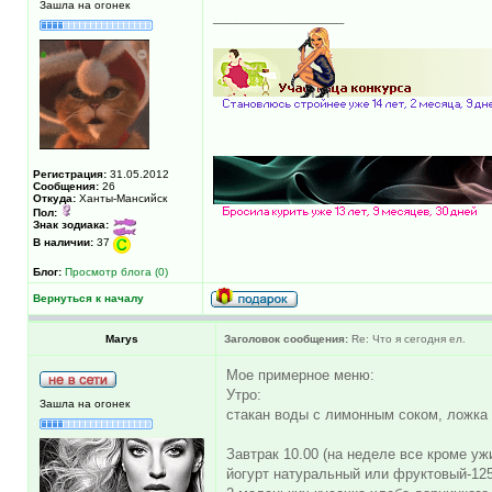
Зашла на огонек
_________________
Регистрация:
31.05.2012
Сообщения:
26
Откуда:
Ханты-Мансийск
Пол:
Знак зодиака:
В наличии:
37
Блог:
Просмотр блога (0)
Вернуться к началу
Marys
Заголовок сообщения:
Re: Что я сегодня ел.
Мое примерное меню:
Утро:
Зашла на огонек
стакан воды с лимонным соком, ложка 
Завтрак 10.00 (на неделе все кроме ужи
йогурт натуральный или фруктовый-125