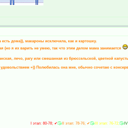
а есть дома)), макароны исключила, как и картошку.
ая (но я их варить не умею, так что этим делом мама занимается
анская, лечо, рагу или смешанная из брюссельской, цветной капус
 удовольствием =)) Полюбилась она мне, обычно сочетаю с консер
I этап: 80-78; ✔
๏̯͡๏
II этап: 78-76; ✔
๏̯͡๏
III этап: 76-72;
๏̯͡๏
IV