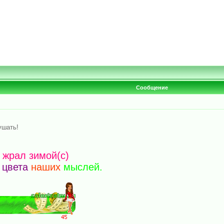
Сообщение
ушать!
о жрал зимой(c)
цвета
наших
мыслей.