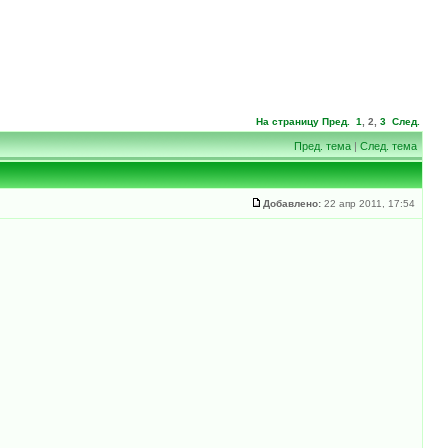
На страницу
Пред.
1
,
2
,
3
След.
Пред. тема
|
След. тема
Добавлено:
22 апр 2011, 17:54