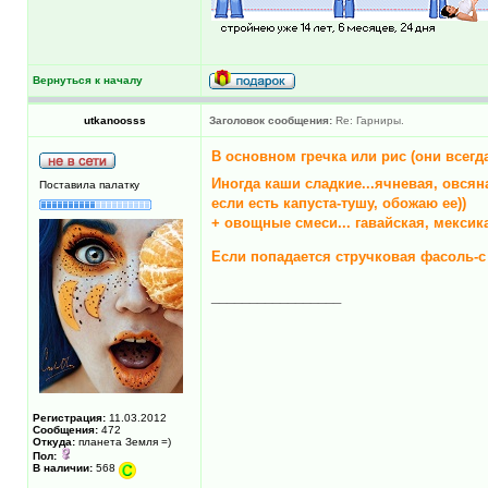
Вернуться к началу
utkanoosss
Заголовок сообщения:
Re: Гарниры.
В основном гречка или рис (они всегд
Иногда каши сладкие...ячневая, овсян
Поставила палатку
если есть капуста-тушу, обожаю ее))
+ овощные смеси... гавайская, мексик
Если попадается стручковая фасоль-с
_________________
Регистрация:
11.03.2012
Сообщения:
472
Откуда:
планета Земля =)
Пол:
В наличии:
568