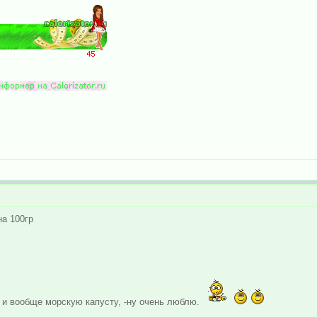
на 100гр
 и вообще морскую капусту, -ну очень люблю.