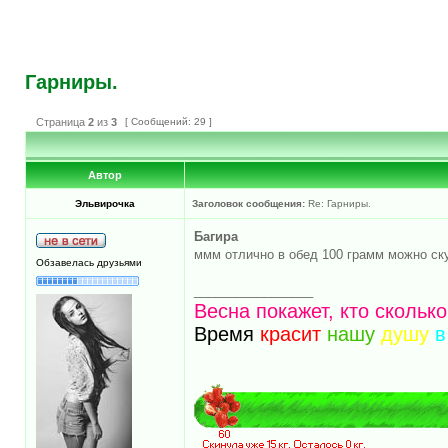
Гарниры.
Страница
2
из
3
[ Сообщений: 29 ]
Автор
Эльвирочка
Заголовок сообщения:
Re: Гарниры.
Багира
ммм отлично в обед 100 грамм можно ск
Обзавелась друзьями
_________________
Весна покажет, кто скольк
Время
красит
нашу
душу
в