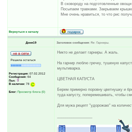
В сковороду на подготовленные овощи
Посыпаем травками. Закрываем крышко
Мне очень нравиться, то что рис получ
Вернуться к началу
Доня19
Заголовок сообщения:
Re: Гарниры.
Никто не делает гарниры. А жаль.
Решила остаться
На гарнир люблю гречку, тушеную капуст
мультиварка.
Регистрация:
07.02.2012
Сообщения:
64
ЦВЕТНАЯ КАПУСТА
Пол:
В наличии:
78
Берем примерно поровну цветнушку и бро
Блог:
Просмотр блога (0)
туда капусту, поперемешивать, чтобы с
Для мужа рецепт "удорожаю" на количест
_________________