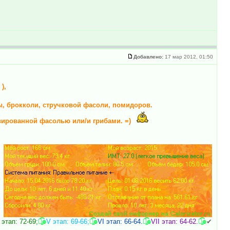
Добавлено:
17 мар 2012, 01:50
),
ты, брокколи, стручковой фасоли, помидоров.
вированной фасолью или/и грибами. =)
 этап: 72-69;
๏̯͡๏
V этап: 69-66;
๏̯͡๏
VI этап: 66-64.
๏̯͡๏
VII этап: 64-62.
๏̯͡๏
✔