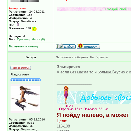
Автор темы
Регистрация:
24.03.2011
Сообщения:
155
Изображений:
4
Откуда:
Челябинск
Пол:
В наличии:
320
Награды:
4
Блог:
Просмотр блога (8)
Вернуться к началу
Багира
Заголовок сообщения:
Re: Гарниры.
Эльвирочка
А если без масла то и больше.Вкусно с 
Я здесь живу
_________________
Я пойду налево, а может
Регистрация:
05.12.2010
Цели:
Сообщения:
5381
113-108
Изображений:
33
Откуда:
Череповец