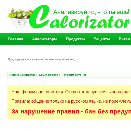
Главная
Анализаторы
Продукты
Рецепты
Витам
Предыдущее посещение: менее минуты назад
Форум Calorizator
»
Дом и работа
»
Готовим вкусно!
Наш форум вне политики. Открыт для русскоязычного нас
Правила: общение только на русском языке, не приемлемы
За нарушение правил - бан без преду