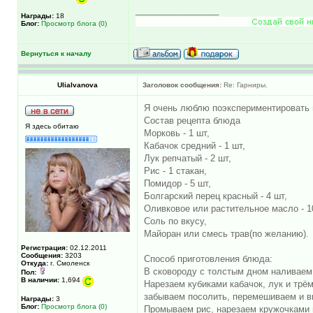
_________________
Награды:
18
Блог:
Просмотр блога (0)
Вернуться к началу
UliaIvanova
Заголовок сообщения:
Re: Гарниры.
Я очень люблю поэкспериментировать 
Состав рецепта блюда
Я здесь обитаю
Морковь - 1 шт,
Кабачок средний - 1 шт,
Лук репчатый - 2 шт,
Рис - 1 стакан,
Помидор - 5 шт,
Болгарский перец красный - 4 шт,
Оливковое или растительное масло - 10
Соль по вкусу,
Майоран или смесь трав(по желанию).
Регистрация:
02.12.2011
Сообщения:
3203
Способ приготовления блюда:
Откуда:
г. Смоленск
В сковороду с толстым дном наливаем
Пол:
В наличии:
1,694
Нарезаем кубиками кабачок, лук и трё
забываем посолить, перемешиваем и в
Награды:
3
Блог:
Просмотр блога (0)
Промываем рис, нарезаем кружочками 