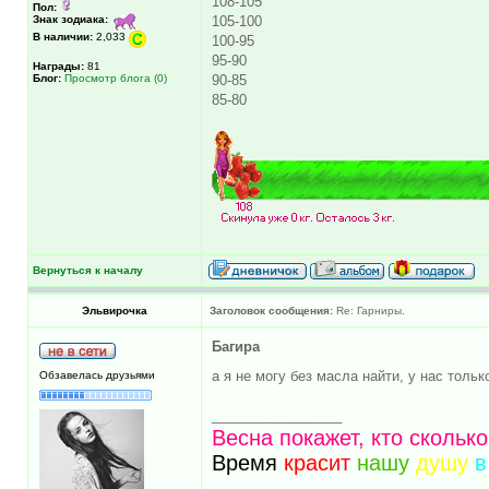
108-105
Пол:
Знак зодиака:
105-100
В наличии:
2,033
100-95
95-90
Награды:
81
Блог:
Просмотр блога (0)
90-85
85-80
Вернуться к началу
Эльвирочка
Заголовок сообщения:
Re: Гарниры.
Багира
а я не могу без масла найти, у нас толь
Обзавелась друзьями
_________________
Весна покажет, кто скольк
Время
красит
нашу
душу
в