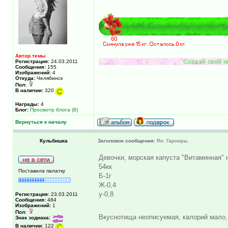
Автор темы
Регистрация:
24.03.2011
Сообщения:
155
Изображений:
4
Откуда:
Челябинск
Пол:
В наличии:
320
Награды:
4
Блог:
Просмотр блога (8)
Вернуться к началу
Кульбишка
Заголовок сообщения:
Re: Гарниры.
Девочки, морская капуста "Витаминная" 
54кк
Поставила палатку
Б-1г
Ж-0,4
у-0,8
Регистрация:
23.03.2011
Сообщения:
484
Изображений:
1
Пол:
Вкуснотища неописуемая, калорий мало,
Знак зодиака:
В наличии:
122