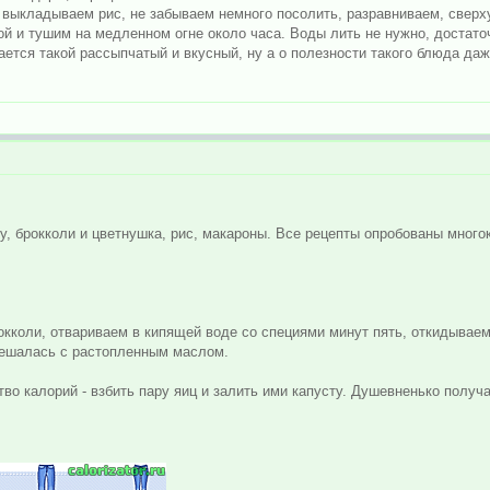
 выкладываем рис, не забываем немного посолить, разравниваем, сверх
й и тушим на медленном огне около часа. Воды лить не нужно, достато
ается такой рассыпчатый и вкусный, ну а о полезности такого блюда даже
у, брокколи и цветнушка, рис, макароны. Все рецепты опробованы многок
кколи, отвариваем в кипящей воде со специями минут пять, откидываем
мешалась с растопленным маслом.
во калорий - взбить пару яиц и залить ими капусту. Душевненько получа