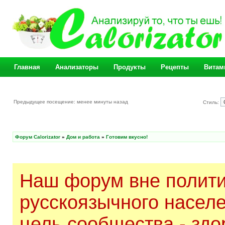
Главная
Анализаторы
Продукты
Рецепты
Витам
Предыдущее посещение: менее минуты назад
Стиль:
Форум Calorizator
»
Дом и работа
»
Готовим вкусно!
Наш форум вне полити
русскоязычного насел
цель сообщества - здо