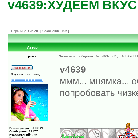
v4639:ХУДЕЕМ ВКУС
Страница
3
из
20
[ Сообщений: 195 ]
Автор
jerica
Заголовок сообщения:
Re: v4639: ХУДЕЕМ ВКУСНО
v4639
Я давно здесь живу
ммм... мнямка... 
попробовать чизк
______________
Регистрация:
31.03.2009
Сообщения:
12177
Изображений:
236