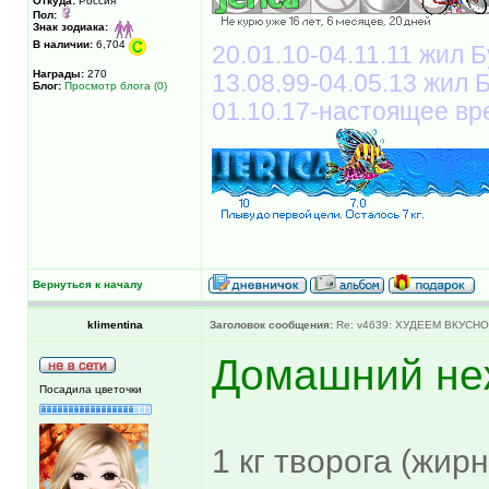
Откуда:
Россия
Пол:
Знак зодиака:
В наличии:
6,704
20.01.10-04.11.11 жил Б
Награды:
270
13.08.99-04.05.13 жил
Блог:
Просмотр блога (0)
01.10.17-настоящее вр
Вернуться к началу
klimentina
Заголовок сообщения:
Re: v4639: ХУДЕЕМ ВКУСНО
Домашний не
Посадила цветочки
1 кг творога (жир