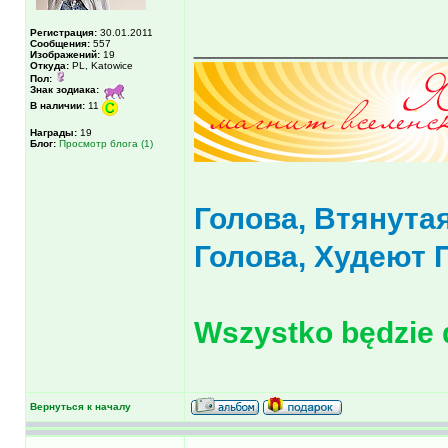
______________
Регистрация:
30.01.2011
Сообщения:
557
Изображений:
19
Откуда:
PL, Katowice
Пол:
Знак зодиака:
В наличии:
11
Награды:
19
Блог:
Просмотр блога (1)
Голова, Втянута
Голова, Худеют 
Wszystko będzie d
Вернуться к началу