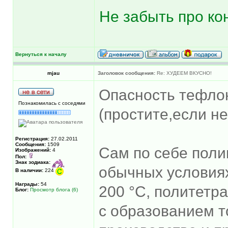
Не забыть про кон
Вернуться к началу
mjau
Заголовок сообщения:
Re: ХУДЕЕМ ВКУСНО!
Опасность тефло
Познакомилась с соседями
(простите,если не
Регистрация:
27.02.2011
Сообщения:
1509
Сам по себе поли
Изображений:
4
Пол:
Знак зодиака:
обычных условиях
В наличии:
224
Награды:
54
200 °C, политетр
Блог:
Просмотр блога (6)
с образованием т