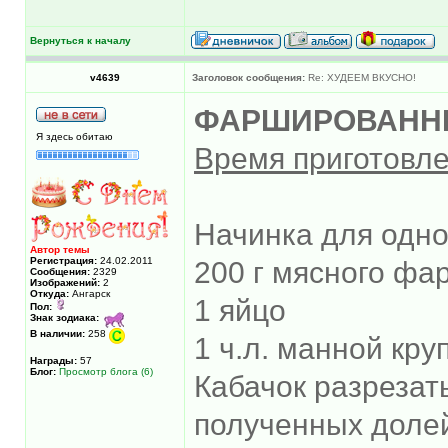
Вернуться к началу
v4639
Заголовок сообщения:
Re: ХУДЕЕМ ВКУСНО!
ФАРШИРОВАНН
Я здесь обитаю
Время приготовле
Начинка для одно
Автор темы
Регистрация:
24.02.2011
200 г мясного фар
Сообщения:
2329
Изображений:
2
Откуда:
Ангарск
1 яйцо
Пол:
Знак зодиака:
В наличии:
258
1 ч.л. манной кру
Награды:
57
Блог:
Просмотр блога (6)
Кабачок разрезат
полученных долей