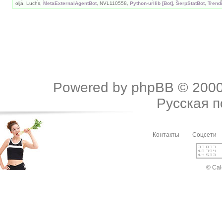
olja, Luchs,
MetaExternalAgentBot
, NVL110558,
Python-urllib [Bot]
,
SerpStatBot
,
Trend
Powered by
phpBB
© 2000
Русская 
Контакты
Соцсети
© Cal