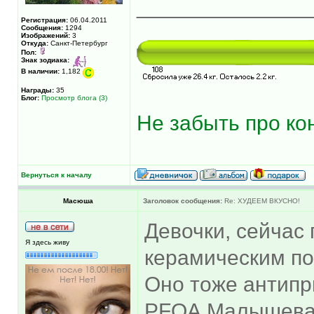
______________
Регистрация:
06.04.2011
Сообщения:
1294
Изображений:
3
Откуда:
Санкт-Петербург
Пол:
Знак зодиака:
В наличии:
1,182
Награды:
35
Блог:
Просмотр блога (3)
Не забыть про кон
Вернуться к началу
Масюша
Заголовок сообщения:
Re: ХУДЕЕМ ВКУСНО!
Девочки, сейчас 
Я здесь живу
керамическим по
Оно тоже антипр
PFOA.Малышева 