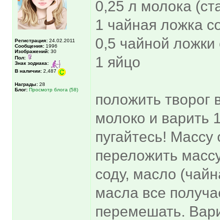
0,25 л молока (ст
1 чайная ложка с
0,5 чайной ложки
Регистрация:
24.02.2011
Сообщения:
1996
Изображений:
30
1 яйцо
Пол:
Знак зодиака:
В наличии:
2,487
Награды:
28
Блог:
Просмотр блога (58)
положить творог 
молоко и варить 1
пугайтесь! Массу 
переложить массу
соду, масло (чайн
масла все получа
перемешать. Вари