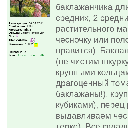
баклажанчика дли
средних, 2 средн
Регистрация:
06.04.2011
растительного мас
Сообщения:
1294
Изображений:
3
Откуда:
Санкт-Петербург
Пол:
чесночку или поло
Знак зодиака:
В наличии:
1,182
нравится). Бакл
Награды:
35
Блог:
Просмотр блога (3)
(не чистим шкурк
крупными кольцам
драгоценный тома
баклажаны!), кру
кубиками), перец
выдавливаем чес
терке). Все склад