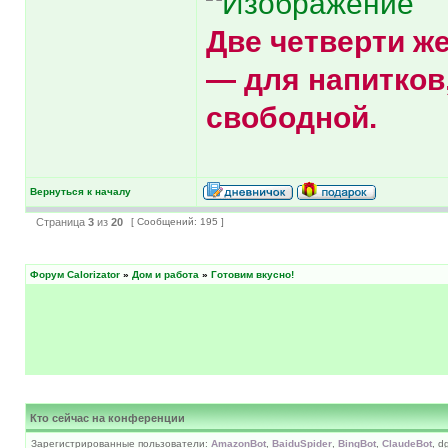
Две четверти ж
— для напитков,
свободной.
Вернуться к началу
Страница
3
из
20
[ Сообщений: 195 ]
Форум Calorizator
»
Дом и работа
»
Готовим вкусно!
Кто сейчас на конференции
Зарегистрированные пользователи:
AmazonBot
,
BaiduSpider
,
BingBot
,
ClaudeBot
, d