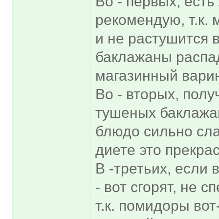
Во - первых, есть
рекомендую, т.к.
и не растушится 
баклажаны распа
магазинный варин
Во - вторых, пол
тушеных баклажа
блюдо сильно слаб
диете это прекра
В -третьих, если 
- вот сгорят, не 
т.к. помидоры вот