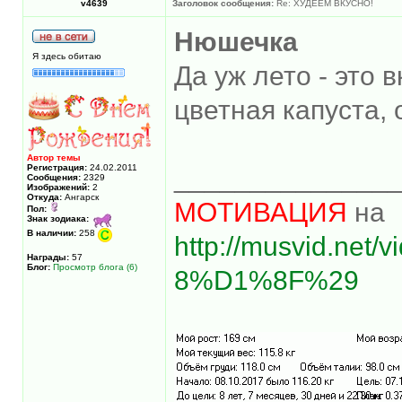
v4639
Заголовок сообщения:
Re: ХУДЕЕМ ВКУСНО!
Нюшечка
Я здесь обитаю
Да уж лето - это 
цветная капуста, 
Автор темы
Регистрация:
24.02.2011
______________
Сообщения:
2329
Изображений:
2
Откуда:
Ангарск
МОТИВАЦИЯ
на
Пол:
Знак зодиака:
В наличии:
258
http://musvid.net
Награды:
57
Блог:
Просмотр блога (6)
8%D1%8F%29