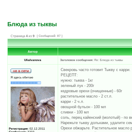
Блюда из тыквы
Страница
4
из
9
[ Сообщений: 87 ]
Автор
UliaIvanova
Заголовок сообщения:
Re: Блюда из тыквы
Свекровь часто готовит Тыкву с карри.
РЕЦЕПТ:
Я здесь обитаю
нужно: тыква - 1кг
зеленый лук - 200г
кедровые орехи (очищенные) - 60г
растительное масло - 2 ст.л.
карри - 2 ч.л.
овощной бульон - 100 мл
сливки - 100 мл
соль, перец кайенский (молотый) - по в
Нарежьте тыкву дольками, удалите сем
Орехи обжарьте. Растительное масло р
Регистрация:
02.12.2011
Сообщения:
3203