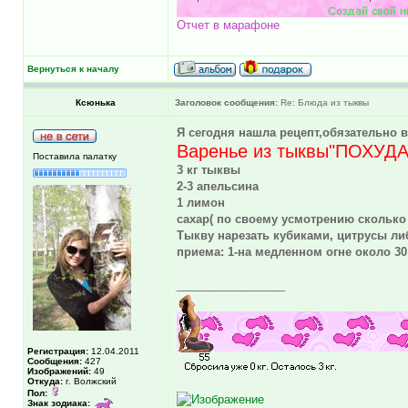
Отчет в марафоне
Вернуться к началу
Ксюнька
Заголовок сообщения:
Re: Блюда из тыквы
Я сегодня нашла рецепт,обязательно в
Варенье из тыквы"ПОХУД
Поставила палатку
3 кг тыквы
2-3 апельсина
1 лимон
сахар( по своему усмотрению сколько
Тыкву нарезать кубиками, цитрусы либ
приема: 1-на медленном огне около 30
_________________
Регистрация:
12.04.2011
Сообщения:
427
Изображений:
49
Откуда:
г. Волжский
Пол:
Знак зодиака: