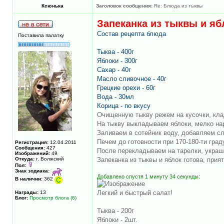
Ксюнька
Заголовок сообщения:
Re: Блюда из тыквы
Запеканка из тыквы и яб
Состав рецепта блюда
Поставила палатку
Тыква - 400г
Яблоки - 300г
Сахар - 40г
Масло сливочное - 40г
Грецкие орехи - 60г
Вода - 30мл
Корица - по вкусу
Очищенную тыкву режем на кусочки, кла
На тыкву выкладываем яблоки, мелко на
Заливаем в сотейник воду, добавляем сл
Печем до готовности при 170-180-ти град
Регистрация:
12.04.2011
Сообщения:
427
После перекладываем на тарелки, украш
Изображений:
49
Откуда:
г. Волжский
Запеканка из тыквы и яблок готова, прият
Пол:
Знак зодиака:
Добавлено спустя 1 минуту 34 секунды:
В наличии:
362
Легкий и быстрый салат!
Награды:
13
Блог:
Просмотр блога (6)
Тыква - 200г
Яблоки - 2шт.