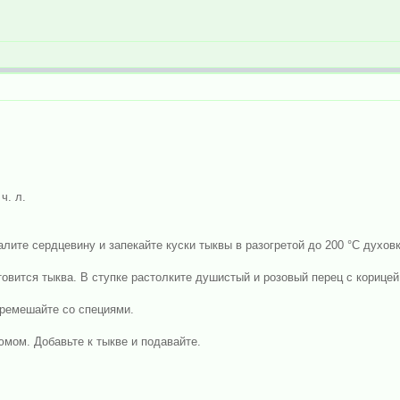
ч. л.
лите сердцевину и запекайте куски тыквы в разогретой до 200 °С духовк
товится тыква. В ступке растолките душистый и розовый перец с корицей
еремешайте со специями.
мом. Добавьте к тыкве и подавайте.