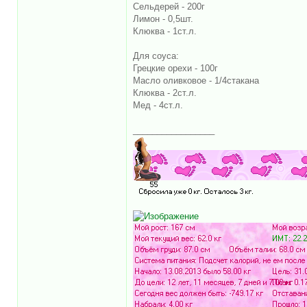
Сельдерей - 200г
Лимон - 0,5шт.
Клюква - 1ст.л.
Для соуса:
Грецкие орехи - 100г
Масло оливковое - 1/4стакана
Клюква - 2ст.л.
Мед - 4ст.л.
_________________