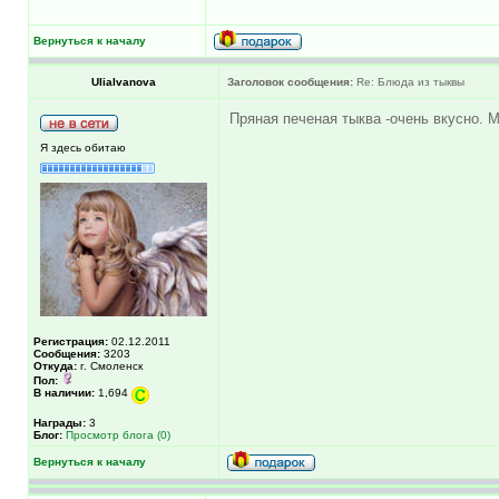
Вернуться к началу
UliaIvanova
Заголовок сообщения:
Re: Блюда из тыквы
Пряная печеная тыква -очень вкусно. М
Я здесь обитаю
Регистрация:
02.12.2011
Сообщения:
3203
Откуда:
г. Смоленск
Пол:
В наличии:
1,694
Награды:
3
Блог:
Просмотр блога (0)
Вернуться к началу