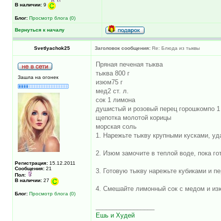
В наличии:
9
Блог:
Просмотр блога (0)
Вернуться к началу
Svetlyachok25
Заголовок сообщения:
Re: Блюда из тыквы
Пряная печеная тыква
тыква 800 г
Зашла на огонек
изюм75 г
мед2 ст. л.
сок 1 лимона
душистый и розовый перец горошкомпо 1 
щепотка молотой корицы
морская соль
1. Нарежьте тыкву крупными кусками, уда
2. Изюм замочите в теплой воде, пока го
Регистрация:
15.12.2011
Сообщения:
21
3. Готовую тыкву нарежьте кубиками и п
Пол:
В наличии:
27
4. Смешайте лимонный сок с медом и изю
Блог:
Просмотр блога (0)
_________________
Ешь и Худей