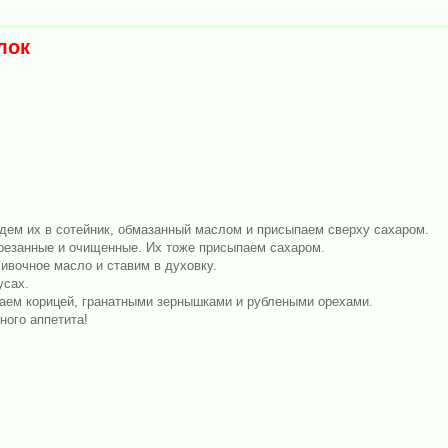
лок
дем их в сотейник, обмазанный маслом и присыпаем сверху сахаром.
резанные и очищенные. Их тоже присыпаем сахаром.
ивочное масло и ставим в духовку.
усах.
аем корицей, гранатными зернышками и рублеными орехами.
ного аппетита!