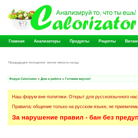
Главная
Анализаторы
Продукты
Рецепты
Витам
Предыдущее посещение: менее минуты назад
Форум Calorizator
»
Дом и работа
»
Готовим вкусно!
Наш форум вне политики. Открыт для русскоязычного нас
Правила: общение только на русском языке, не приемлемы
За нарушение правил - бан без преду