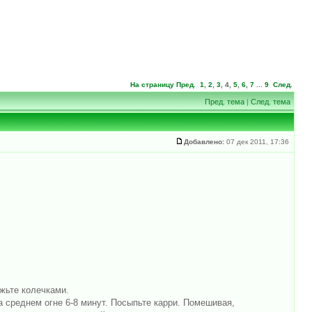
На страницу
Пред.
1
,
2
,
3
,
4
,
5
,
6
,
7
...
9
След.
Пред. тема
|
След. тема
Добавлено:
07 дек 2011, 17:36
ежьте колечками.
а среднем огне 6-8 минут. Посыпьте карри. Помешивая,