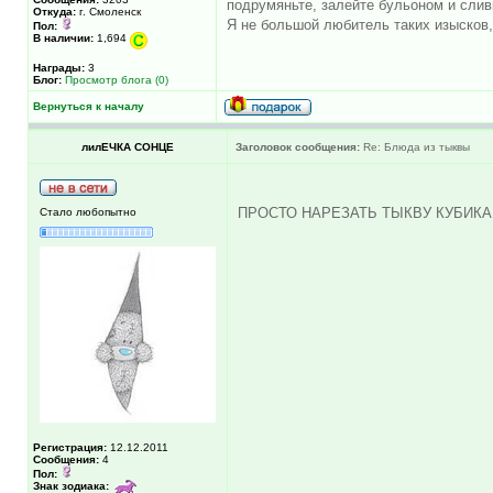
подрумяньте, залейте бульоном и слив
Откуда:
г. Смоленск
Я не большой любитель таких изысков, 
Пол:
В наличии:
1,694
Награды:
3
Блог:
Просмотр блога (0)
Вернуться к началу
лилЕЧКА СОНЦЕ
Заголовок сообщения:
Re: Блюда из тыквы
ПРОСТО НАРЕЗАТЬ ТЫКВУ КУБИКА
Стало любопытно
Регистрация:
12.12.2011
Сообщения:
4
Пол:
Знак зодиака: