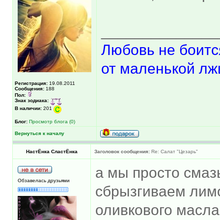
______________
Любовь не боитс
от маленькой лж
Регистрация:
19.08.2011
Сообщения:
188
Пол:
Знак зодиака:
В наличии:
201
Блог:
Просмотр блога (0)
Вернуться к началу
НастЁнка СластЁнка
Заголовок сообщения:
Re: Салат "Цезарь"
а мы просто смаз
Обзавелась друзьями
сбрызгиваем лимо
оливкового масла