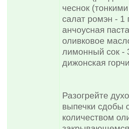
чеснок (тонкими
салат ромэн - 1
анчоусная паста 
оливковое масло 
лимонный сок - 3
дижонская горчиц
Разогрейте духо
выпечки сдобы 
количеством ол
закрывающемся 