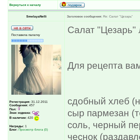
Вернуться к началу
SmelayaNelli
Заголовок сообщения:
Re: Салат "Цезарь"
Салат "Цезарь" 
Поставила палатку
Для рецепта вам
сдобный хлеб (н
Регистрация:
31.12.2011
Сообщения:
457
Пол:
сыр пармезан (те
Знак зодиака:
В наличии:
420
соль, черный пер
Награды:
1
Блог:
Просмотр блога (0)
чеснок (раздавл