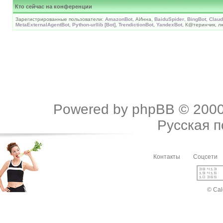
Кто сейчас на конференции
Зарегистрированные пользователи:
AmazonBot
, АИнна,
BaiduSpider
,
BingBot
,
Claud
MetaExternalAgentBot
,
Python-urllib [Bot]
,
TrendictionBot
,
YandexBot
, К@теринчик, л
Powered by
phpBB
© 2000
Русская 
Контакты
Соцсети
© Cal