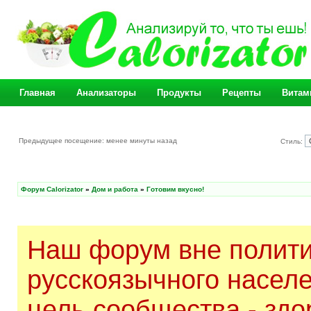
Главная
Анализаторы
Продукты
Рецепты
Витам
Предыдущее посещение: менее минуты назад
Стиль:
Форум Calorizator
»
Дом и работа
»
Готовим вкусно!
Наш форум вне полити
русскоязычного насел
цель сообщества - здо