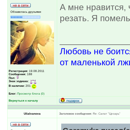
А мне нравится, 
Обзавелась друзьями
резать. Я помель
______________
Любовь не боитс
от маленькой лж
Регистрация:
19.08.2011
Сообщения:
188
Пол:
Знак зодиака:
В наличии:
201
Блог:
Просмотр блога (0)
Вернуться к началу
UliaIvanova
Заголовок сообщения:
Re: Салат "Цезарь"