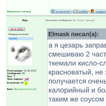
Вернуться к началу
Maja
Заголовок сообщения:
Re: Салат "Цезарь"
Elmask писал(а):
Решила остаться
а я цезарь запр
смешиваю 2 част
ткемали кисло-с
красноватый, не 
Регистрация:
12.06.2012
Сообщения:
56
Пол:
получается очен
Знак зодиака:
В наличии:
69
калорийный и бо
Блог:
Просмотр блога (0)
таким же соусом