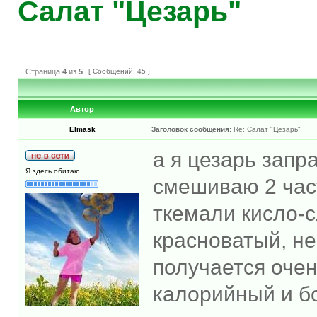
Салат "Цезарь"
Страница
4
из
5
[ Сообщений: 45 ]
Автор
Elmask
Заголовок сообщения:
Re: Салат "Цезарь"
а я цезарь запр
Я здесь обитаю
смешиваю 2 час
ткемали кисло-с
красноватый, не
получается оче
калорийный и б