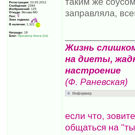
таким же соусом
Регистрация:
23.05.2012
Сообщения:
2394
Изображений:
125
заправляла, все
Откуда:
Москва-МО
Пол:
Знак зодиака:
В наличии:
1,321
Награды:
18
_____________
Блог:
Просмотр блога (14)
Жизнь слишко
на диеты, жад
настроение
(Ф. Раневская)
Информер
если что, зовит
общаться на "ты