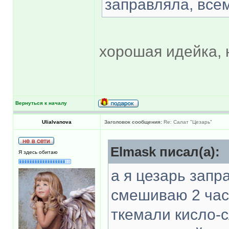
заправляла, всем
хорошая идейка, 
Вернуться к началу
UliaIvanova
Заголовок сообщения:
Re: Салат "Цезарь"
Elmask писал(а):
Я здесь обитаю
а я цезарь зап
смешиваю 2 час
ткемали кисло-с