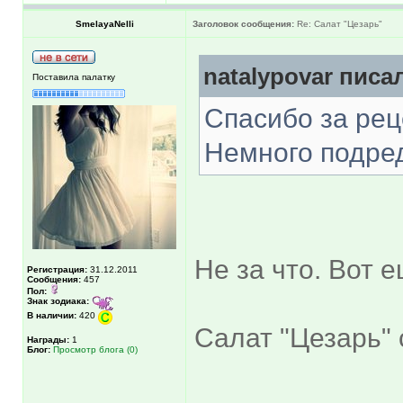
SmelayaNelli
Заголовок сообщения:
Re: Салат "Цезарь"
natalypovar писал
Поставила палатку
Спасибо за ре
Немного подре
Не за что. Вот 
Регистрация:
31.12.2011
Сообщения:
457
Пол:
Знак зодиака:
В наличии:
420
Салат "Цезарь"
Награды:
1
Блог:
Просмотр блога (0)