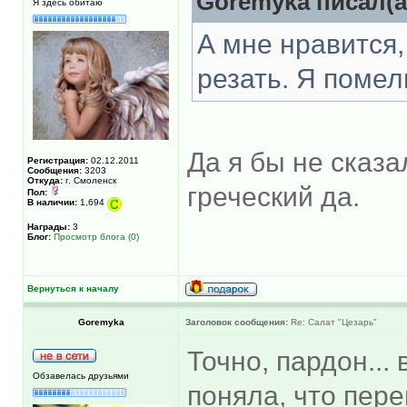
Goremyka писал(а
Я здесь обитаю
А мне нравится,
резать. Я помел
Да я бы не сказа
Регистрация:
02.12.2011
Сообщения:
3203
Откуда:
г. Смоленск
греческий да.
Пол:
В наличии:
1,694
Награды:
3
Блог:
Просмотр блога (0)
Вернуться к началу
Goremyka
Заголовок сообщения:
Re: Салат "Цезарь"
Точно, пардон...
Обзавелась друзьями
поняла, что пер