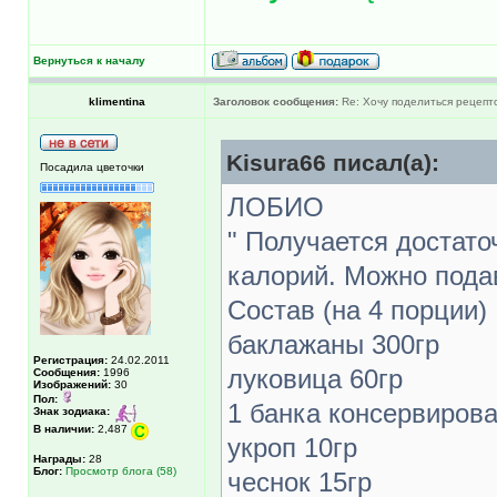
Вернуться к началу
klimentina
Заголовок сообщения:
Re: Хочу поделиться рецепт
Kisura66 писал(а):
Посадила цветочки
ЛОБИО
" Получается достато
калорий. Можно подав
Состав (на 4 порции)
баклажаны 300гр
Регистрация:
24.02.2011
луковица 60гр
Сообщения:
1996
Изображений:
30
Пол:
1 банка консервирова
Знак зодиака:
В наличии:
2,487
укроп 10гр
Награды:
28
Блог:
Просмотр блога (58)
чеснок 15гр