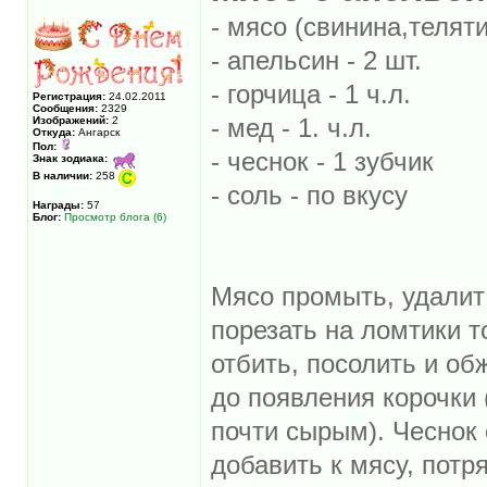
- мясо (свинина,теляти
- апельсин - 2 шт.
- горчица - 1 ч.л.
Регистрация:
24.02.2011
Сообщения:
2329
- мед - 1. ч.л.
Изображений:
2
Откуда:
Ангарск
Пол:
- чеснок - 1 зубчик
Знак зодиака:
В наличии:
258
- соль - по вкусу
Награды:
57
Блог:
Просмотр блога (6)
Мясо промыть, удалит 
порезать на ломтики т
отбить, посолить и об
до появления корочки 
почти сырым). Чеснок 
добавить к мясу, потр