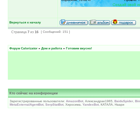
Вернуться к началу
Страница
7
из
16
[ Сообщений: 151 ]
Форум Calorizator
»
Дом и работа
»
Готовим вкусно!
Кто сейчас на конференции
Зарегистрированные пользователи:
AmazonBot
, Александраe1965,
BaiduSpider
,
Bi
MetaExternalAgentBot
,
SerpStatBot
, Хиросима,
YandexBot
, КАТАЛА, Наари