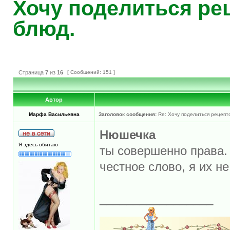
Хочу поделиться ре
блюд.
Страница
7
из
16
[ Сообщений: 151 ]
Автор
Марфа Васильевна
Заголовок сообщения:
Re: Хочу поделиться рецепт
Нюшечка
Я здесь обитаю
ты совершенно права. 
честное слово, я их н
_________________