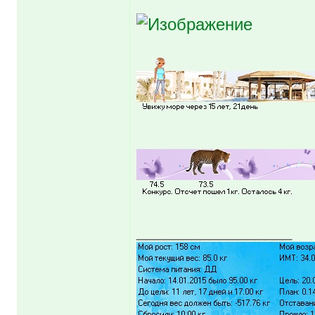
_________________