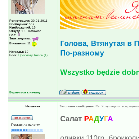
Регистрация:
30.01.2011
Сообщения:
557
Изображений:
19
Откуда:
PL, Katowice
Пол:
Знак зодиака:
Голова, Втянутая в 
В наличии:
11
По-разному
Награды:
19
Блог:
Просмотр блога (1)
Wszystko będzie dobrz
Вернуться к началу
Нюшечка
Заголовок сообщения:
Re: Хочу поделиться рецепт
Салат
Р
А
Д
У
Г
А
Поставила палатку
оливки 110гр, брокколи