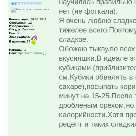
научилась правильно к
нет (не фоткала).
Я очень люблю сладкое
Регистрация:
20.03.2011
Сообщения:
12
Изображений:
1
тяжелее всего.Поэтом
Откуда:
Украина
Пол:
Знак зодиака:
сладкое.
В наличии:
17
Обожаю тыкву,во всех
Награды:
1
Блог:
Просмотр блога (0)
вкусняшки.В идеале эт
кубиками (приблизител
см.Кубики обвалять в 
сахаре),посыпать кори
минут на 15-25.После
дробленым орехом,но 
калорийности.Хотя пр
рецепт и таких сладки