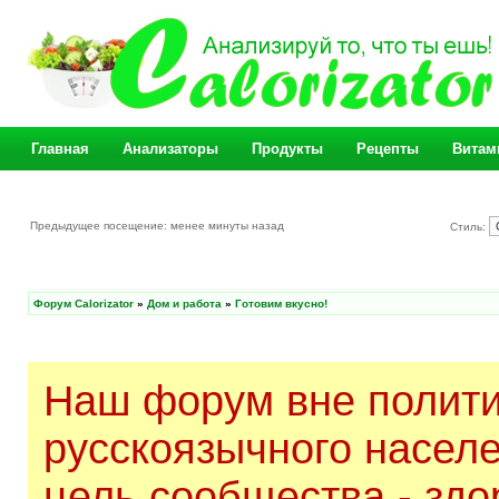
Главная
Анализаторы
Продукты
Рецепты
Витам
Предыдущее посещение: менее минуты назад
Стиль:
Форум Calorizator
»
Дом и работа
»
Готовим вкусно!
Наш форум вне полити
русскоязычного насел
цель сообщества - здо