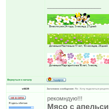
_________________
Вернуться к началу
v4639
Заголовок сообщения:
Re: Хочу поделиться рецепт
рекомндую!!!
Я здесь обитаю
Мясо с апельс