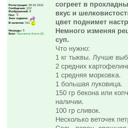
согреет в прохладн
Регистрация:
26.02.2011
Сообщения:
222
вкус и шелковистост
Изображений:
8
Пол:
Знак зодиака:
цвет поднимет настр
В наличии:
511
Немного изменяя ре
Награды:
5
Блог:
Просмотр блога (0)
суп.
Что нужно:
1 кг тыквы. Лучше выб
2 средних картофелин
1 средняя морковка.
1 большая луковица.
150 гр бекона или копч
наличии.
100 гр сливок.
Несколько веточек пе