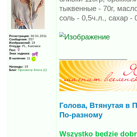
тыквенные - 70г, масло 
соль - 0,5ч.л., сахар - 
Регистрация:
30.01.2011
Сообщения:
557
Изображений:
19
Откуда:
PL, Katowice
Пол:
Знак зодиака:
_________________
В наличии:
11
Награды:
19
Блог:
Просмотр блога (1)
Голова, Втянутая в 
По-разному
Wszystko będzie dobrz