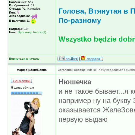
Сообщения:
557
Изображений:
19
Откуда:
PL, Katowice
Голова, Втянутая в 
Пол:
Знак зодиака:
По-разному
В наличии:
11
Награды:
19
Блог:
Просмотр блога (1)
Wszystko będzie dobrz
Вернуться к началу
Марфа Васильевна
Заголовок сообщения:
Re: Хочу поделиться рецепт
Нюшечка
Я здесь обитаю
и не такое бывает...
например ну на букву З
оказывается ЖелеЗо
первую выдаю