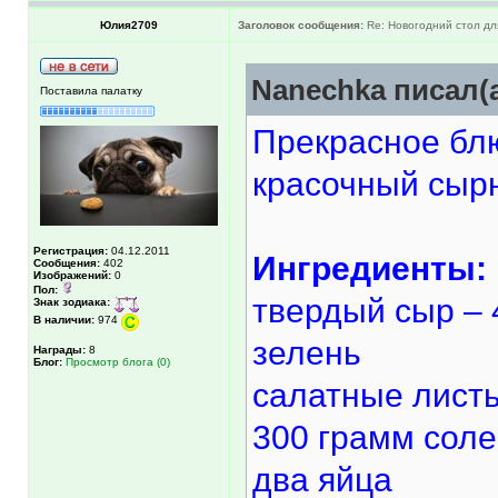
Юлия2709
Заголовок сообщения:
Re: Новогодний стол д
Nanechka писал(а
Поставила палатку
Прекрасное блю
красочный сырн
Регистрация:
04.12.2011
Ингредиенты:
Сообщения:
402
Изображений:
0
Пол:
твердый сыр – 
Знак зодиака:
В наличии:
974
зелень
Награды:
8
Блог:
Просмотр блога (0)
салатные лист
300 грамм соле
два яйца