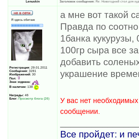
Lenuskin
Заголовок сообщения:
Re: Новогодний стол для х
а мне вот такой с
Я здесь обитаю
Правда по соотн
1банка кукурузы, 
100гр сыра все з
добавить соленых
Регистрация:
29.01.2011
украшение време
Сообщения:
3281
Изображений:
30
Пол:
Знак зодиака:
В наличии:
138
Награды:
46
У вас нет необходимых
Блог:
Просмотр блога (26)
сообщении.
______________
Все пройдет: и пе