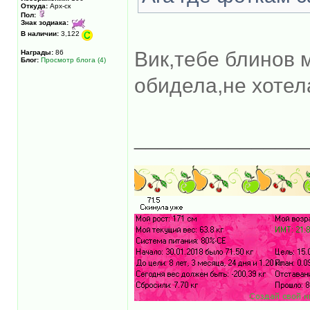
Откуда:
Арх-ск
Пол:
Знак зодиака:
В наличии:
3,122
Вик,тебе блинов
Награды:
86
Блог:
Просмотр блога (4)
обидела,не хоте
______________