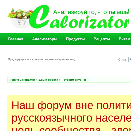
Главная
Анализаторы
Продукты
Рецепты
Витам
Предыдущее посещение: менее минуты назад
Стиль:
Форум Calorizator
»
Дом и работа
»
Готовим вкусно!
Наш форум вне полити
русскоязычного насел
цель сообщества - здо