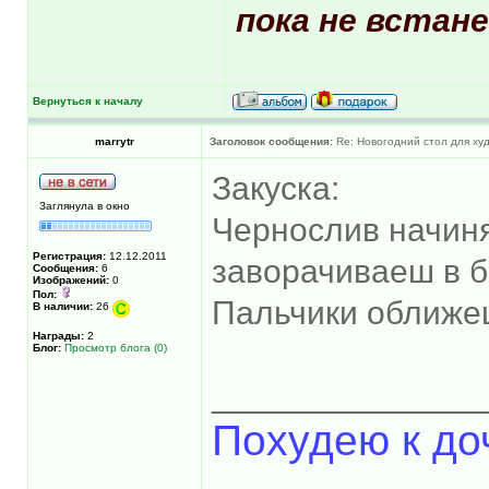
пока не встане
Вернуться к началу
marrytr
Заголовок сообщения:
Re: Новогодний стол для х
Закуска:
Заглянула в окно
Чернослив начиня
Регистрация:
12.12.2011
заворачиваеш в б
Сообщения:
6
Изображений:
0
Пол:
Пальчики оближе
В наличии:
26
Награды:
2
Блог:
Просмотр блога (0)
______________
Похудею к до