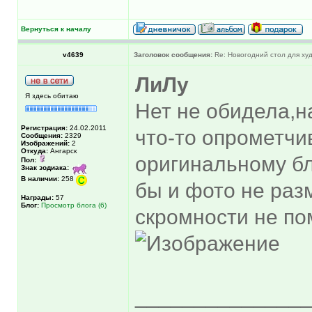
Вернуться к началу
v4639
Заголовок сообщения:
Re: Новогодний стол для х
ЛиЛу
Я здесь обитаю
Нет не обидела,н
Регистрация:
24.02.2011
что-то опрометчив
Сообщения:
2329
Изображений:
2
Откуда:
Ангарск
оригинальному бл
Пол:
Знак зодиака:
В наличии:
258
бы и фото не раз
Награды:
57
Блог:
Просмотр блога (6)
скромности не пом
______________