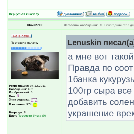
Вернуться к началу
Юлия2709
Заголовок сообщения:
Re: Новогодний стол д
Lenuskin писал(а
Поставила палатку
а мне вот такой
Правда по соо
1банка кукурузы
Регистрация:
04.12.2011
100гр сыра все
Сообщения:
402
Изображений:
0
Пол:
добавить солен
Знак зодиака:
В наличии:
974
украшение вре
Награды:
8
Блог:
Просмотр блога (0)