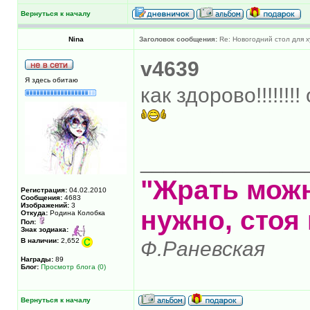
Вернуться к началу
Nina
Заголовок сообщения:
Re: Новогодний стол для 
v4639
Я здесь обитаю
как здорово!!!!!!
______________
"Жрать можн
Регистрация:
04.02.2010
Сообщения:
4683
Изображений:
3
нужно, стоя 
Откуда:
Родина Колобка
Пол:
Знак зодиака:
В наличии:
2,652
Ф.Раневская
Награды:
89
Блог:
Просмотр блога (0)
Вернуться к началу