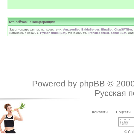
Кто сейчас на конференции
Зарегистрированные пользователи:
AmazonBot
,
BaiduSpider
,
BingBot
,
ChatGPTBot
,
Natallia86, nikola001,
Python-urllib [Bot]
, sveta180266,
TrendictionBot
,
YandexBot
, Ла
Powered by
phpBB
© 2000
Русская 
Контакты
Соцсети
© Cal