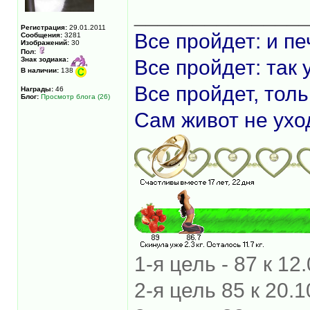
______________
Регистрация:
29.01.2011
Все пройдет: и пе
Сообщения:
3281
Изображений:
30
Пол:
Знак зодиака:
Все пройдет: так 
В наличии:
138
Все пройдет, толь
Награды:
46
Блог:
Просмотр блога (26)
Сам живот не уход
1-я цель - 87 к 12
2-я цель 85 к 20.10