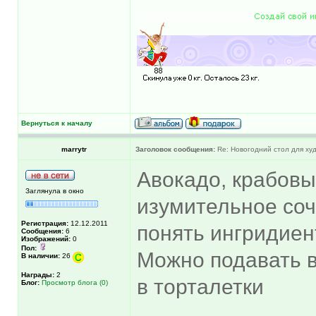
Вернуться к началу
marrytr
Заголовок сообщения:
Re: Новогодний стол для х
Авокадо, крабовы
Заглянула в окно
изумительное сочи
Регистрация:
12.12.2011
понять ингридиен
Сообщения:
6
Изображений:
0
Пол:
Можно подавать в
В наличии:
26
Награды:
2
в торталетки
Блог:
Просмотр блога (0)