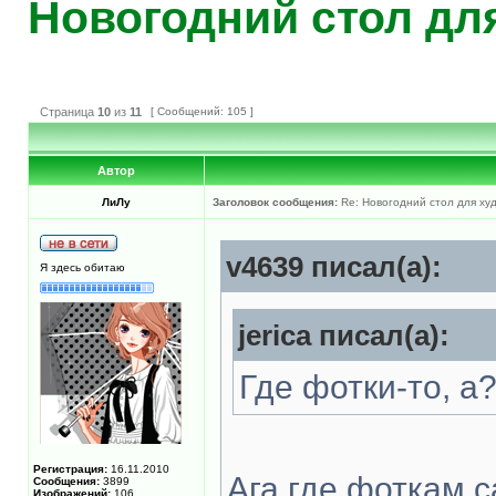
Новогодний стол дл
Страница
10
из
11
[ Сообщений: 105 ]
Автор
ЛиЛу
Заголовок сообщения:
Re: Новогодний стол для х
v4639 писал(а):
Я здесь обитаю
jerica писал(а):
Где фотки-то, а
Регистрация:
16.11.2010
Ага где фоткам с
Сообщения:
3899
Изображений:
106