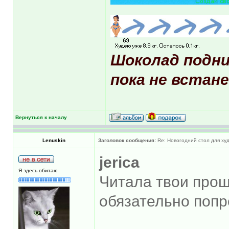
Шоколад подни
пока не встане
Вернуться к началу
Lenuskin
Заголовок сообщения:
Re: Новогодний стол для х
jerica
Я здесь обитаю
Читала твои про
обязательно попр