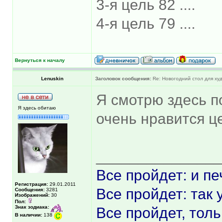
3-я цель 82 ....
4-я цель 79 ....
Вернуться к началу
Lenuskin
Заголовок сообщения:
Re: Новогодний стол для х
Я смотрю здесь п
Я здесь обитаю
очень нравится це
______________
Все пройдет: и пе
Регистрация:
29.01.2011
Все пройдет: так 
Сообщения:
3281
Изображений:
30
Пол:
Знак зодиака:
Все пройдет, толь
В наличии:
138