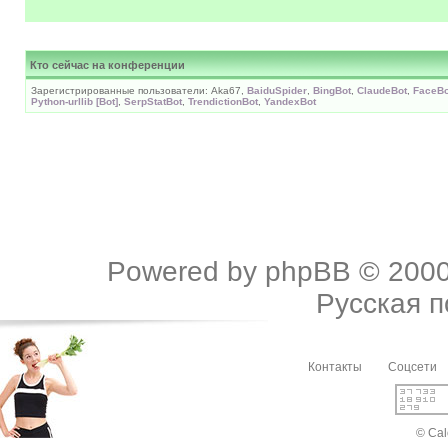
Кто сейчас на конференции
Зарегистрированные пользователи: Aka67,
BaiduSpider
,
BingBot
,
ClaudeBot
,
FaceBo
Python-urllib [Bot]
,
SerpStatBot
,
TrendictionBot
,
YandexBot
Powered by
phpBB
© 2000
Русская 
Контакты
Соцсети
© Cal