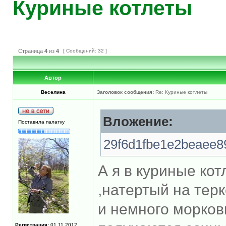
Куриные котлеты
Страница
4
из
4
[ Сообщений: 32 ]
Автор
Веселина
Заголовок сообщения:
Re: Куриные котлеты
Вложение:
Поставила палатку
29f6d1fbe1e2beaee8
А я в куриные ко
,натертый на терк
и немного моркови
Регистрация:
01.11.2012