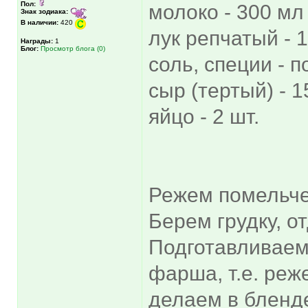
Пол:
молоко - 300 мл
Знак зодиака:
В наличии:
420
лук репчатый - 1
Награды:
1
Блог:
Просмотр блога (0)
соль, специи - п
сыр (тертый) - 1
яйцо - 2 шт.
Режем помельче
Берем грудку, о
Подготавливаем 
фарша, т.е. реж
делаем в бленде