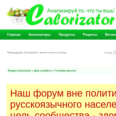
Главная
Анализаторы
Продукты
Рецепты
Витам
Предыдущее посещение: менее минуты назад
Стиль:
Форум Calorizator
»
Дом и работа
»
Готовим вкусно!
Наш форум вне полити
русскоязычного насел
цель сообщества - здо