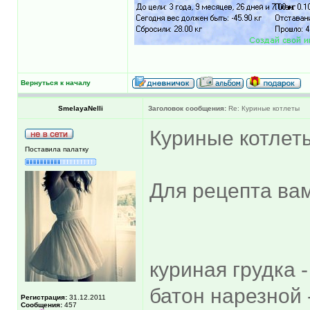
Вернуться к началу
SmelayaNelli
Заголовок сообщения:
Re: Куриные котлеты
Куриные котлет
Поставила палатку
Для рецепта вам
куриная грудка -
батон нарезной -
Регистрация:
31.12.2011
Сообщения:
457