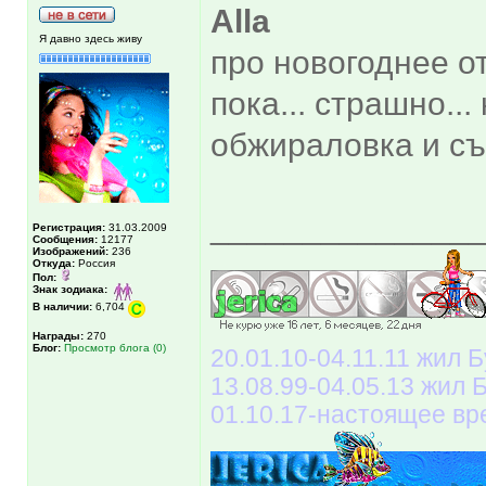
Alla
Я давно здесь живу
про новогоднее о
пока... страшно...
обжираловка и съ
______________
Регистрация:
31.03.2009
Сообщения:
12177
Изображений:
236
Откуда:
Россия
Пол:
Знак зодиака:
В наличии:
6,704
Награды:
270
Блог:
Просмотр блога (0)
20.01.10-04.11.11 жил Б
13.08.99-04.05.13 жил
01.10.17-настоящее вр