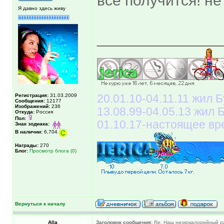
все получится! не
Я давно здесь живу
______________
Регистрация:
31.03.2009
20.01.10-04.11.11 жил Б
Сообщения:
12177
Изображений:
236
13.08.99-04.05.13 жил
Откуда:
Россия
Пол:
01.10.17-настоящее вр
Знак зодиака:
В наличии:
6,704
Награды:
270
Блог:
Просмотр блога (0)
Вернуться к началу
Alla
Заголовок сообщения:
Re: Наш низкокалорийный р