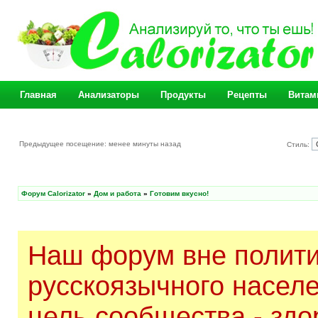
Главная
Анализаторы
Продукты
Рецепты
Витам
Предыдущее посещение: менее минуты назад
Стиль:
Форум Calorizator
»
Дом и работа
»
Готовим вкусно!
Наш форум вне полити
русскоязычного насел
цель сообщества - здо