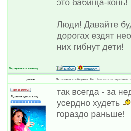
это бабища-конь!
Люди! Давайте бу
дорогах ездят не
них гибнут дети!
Вернуться к началу
jerica
Заголовок сообщения:
Re: Наш низкокалорийный р
так всегда - за н
Я давно здесь живу
усердно худеть
гораздо раньше!