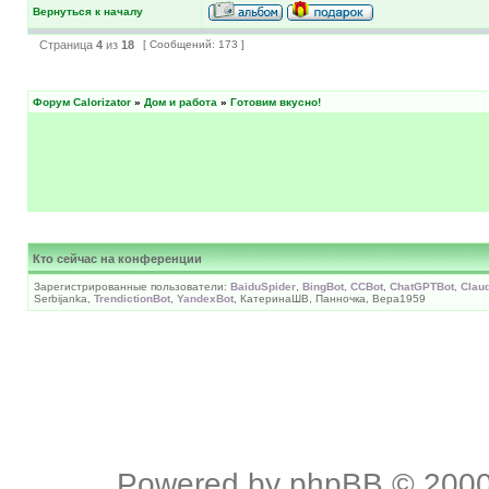
Вернуться к началу
Страница
4
из
18
[ Сообщений: 173 ]
Форум Calorizator
»
Дом и работа
»
Готовим вкусно!
Кто сейчас на конференции
Зарегистрированные пользователи:
BaiduSpider
,
BingBot
,
CCBot
,
ChatGPTBot
,
Clau
Serbijanka,
TrendictionBot
,
YandexBot
, КатеринаШВ, Панночка, Вера1959
Powered by
phpBB
© 2000