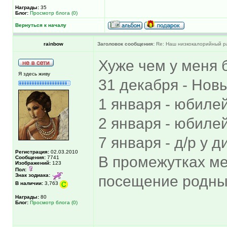
Награды:
35
Блог:
Просмотр блога (0)
Вернуться к началу
rainbow
Заголовок сообщения:
Re: Наш низкокалорийный р
Хуже чем у меня 
Я здесь живу
31 декабря - Нов
1 января - юбилей
2 января - юбилей
7 января - д/р у 
Регистрация:
02.03.2010
В промежутках ме
Сообщения:
7741
Изображений:
123
Пол:
Знак зодиака:
посещение родн
В наличии:
3,763
Награды:
80
Блог:
Просмотр блога (0)