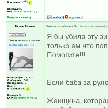
В наличии:
3,763
Награды:
80
Блог:
Просмотр блога (0)
Вернуться к началу
Марина Кошкина
Заголовок сообщения:
Re: Наш низкокалорийный р
Я бы убила эту зи
Познакомилась с соседями
только ем что по
Помогите!!!
______________
Регистрация:
28.04.2010
Если баба за руле
Сообщения:
1509
Изображений:
0
Пол:
В наличии:
531
Награды:
3
Блог:
Просмотр блога (0)
Женщина, котора