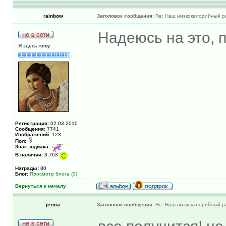
rainbow
Заголовок сообщения:
Re: Наш низкокалорийный р
Надеюсь на это, 
Я здесь живу
Регистрация:
02.03.2010
Сообщения:
7741
Изображений:
123
Пол:
Знак зодиака:
В наличии:
3,763
Награды:
80
Блог:
Просмотр блога (0)
Вернуться к началу
jerica
Заголовок сообщения:
Re: Наш низкокалорийный р