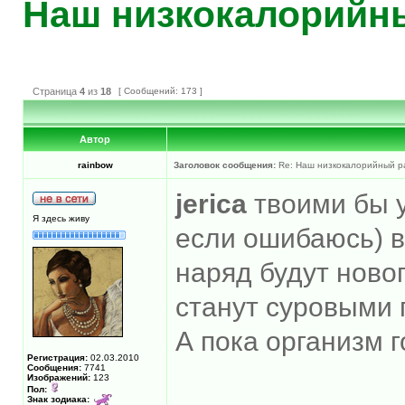
Наш низкокалорийн
Страница
4
из
18
[ Сообщений: 173 ]
Автор
rainbow
Заголовок сообщения:
Re: Наш низкокалорийный р
jerica
твоими бы у
Я здесь живу
если ошибаюсь) в
наряд будут новог
станут суровыми 
А пока организм г
Регистрация:
02.03.2010
Сообщения:
7741
Изображений:
123
Пол:
Знак зодиака: