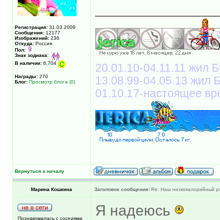
______________
Регистрация:
31.03.2009
Сообщения:
12177
Изображений:
236
Откуда:
Россия
Пол:
Знак зодиака:
В наличии:
6,704
20.01.10-04.11.11 жил Б
Награды:
270
13.08.99-04.05.13 жил
Блог:
Просмотр блога (0)
01.10.17-настоящее вр
Вернуться к началу
Марина Кошкина
Заголовок сообщения:
Re: Наш низкокалорийный р
Я надеюсь
Познакомилась с соседями