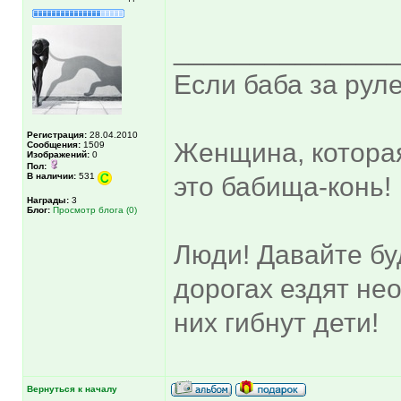
______________
Если баба за руле
Регистрация:
28.04.2010
Женщина, котора
Сообщения:
1509
Изображений:
0
Пол:
В наличии:
531
это бабища-конь!
Награды:
3
Блог:
Просмотр блога (0)
Люди! Давайте бу
дорогах ездят не
них гибнут дети!
Вернуться к началу