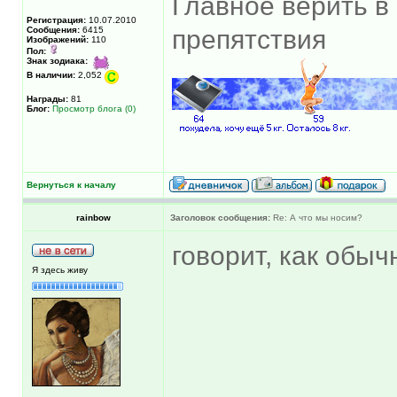
Главное верить в 
Регистрация:
10.07.2010
Сообщения:
6415
препятствия
Изображений:
110
Пол:
Знак зодиака:
В наличии:
2,052
Награды:
81
Блог:
Просмотр блога (0)
Вернуться к началу
rainbow
Заголовок сообщения:
Re: А что мы носим?
говорит, как обыч
Я здесь живу