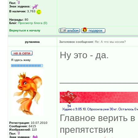
Пол:
Знак зодиака:
В наличии:
3,763
Награды:
80
Блог:
Просмотр блога (0)
Вернуться к началу
руланина
Заголовок сообщения:
Re: А что мы носим?
Ну это - да.
Я здесь живу
______________
Главное верить в 
Регистрация:
10.07.2010
Сообщения:
6415
препятствия
Изображений:
110
Пол:
Знак зодиака: