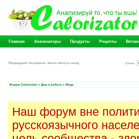
Главная
Анализаторы
Продукты
Рецепты
Витам
Предыдущее посещение: менее минуты назад
Стиль:
Форум Calorizator
»
Дом и работа
»
Мода
Наш форум вне полити
русскоязычного насел
цель сообщества - здо