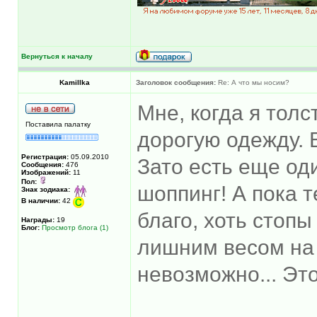
Вернуться к началу
Kamillka
Заголовок сообщения:
Re: А что мы носим?
Мне, когда я толс
Поставила палатку
дорогую одежду. 
Регистрация:
05.09.2010
Зато есть еще од
Сообщения:
476
Изображений:
11
Пол:
шоппинг! А пока 
Знак зодиака:
В наличии:
42
благо, хоть стопы
Награды:
19
Блог:
Просмотр блога (1)
лишним весом на
невозможно... Это