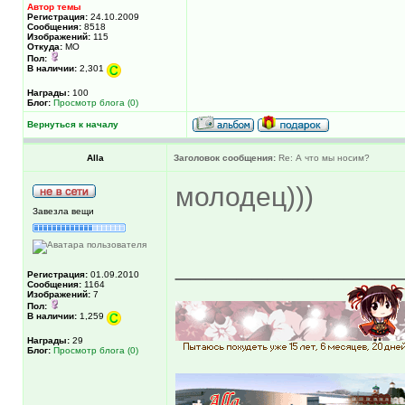
Автор темы
Регистрация:
24.10.2009
Сообщения:
8518
Изображений:
115
Откуда:
МО
Пол:
В наличии:
2,301
Награды:
100
Блог:
Просмотр блога (0)
Вернуться к началу
Alla
Заголовок сообщения:
Re: А что мы носим?
молодец)))
Завезла вещи
______________
Регистрация:
01.09.2010
Сообщения:
1164
Изображений:
7
Пол:
В наличии:
1,259
Награды:
29
Блог:
Просмотр блога (0)