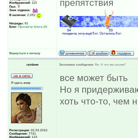
препятствия
Изображений:
110
Пол:
Знак зодиака:
В наличии:
2,052
Награды:
81
Блог:
Просмотр блога (0)
Вернуться к началу
rainbow
Заголовок сообщения:
Re: А что мы носим?
все может быть
Я здесь живу
Но я придерживаю
хоть что-то, чем 
Регистрация:
02.03.2010
Сообщения:
7741
Изображений:
123