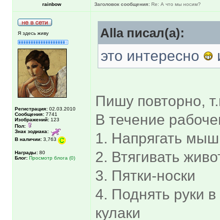
rainbow
Заголовок сообщения:
Re: А что мы носим?
Alla писал(а):
Я здесь живу
это интересно
Пишу повторно, т
Регистрация:
02.03.2010
Сообщения:
7741
В течение рабоче
Изображений:
123
Пол:
Знак зодиака:
1. Напрягать мыш
В наличии:
3,763
2. Втягивать живо
Награды:
80
Блог:
Просмотр блога (0)
3. Пятки-носки
4. Поднять руки 
кулаки