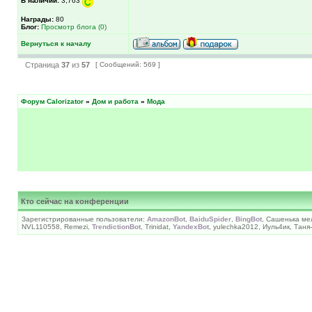
В наличии:
3,763
Награды:
80
Блог:
Просмотр блога (0)
Вернуться к началу
Страница
37
из
57
[ Сообщений: 569 ]
Форум Calorizator
»
Дом и работа
»
Мода
Кто сейчас на конференции
Зарегистрированные пользователи:
AmazonBot
,
BaiduSpider
,
BingBot
, Сашенька ме
NVL110558, Remezi,
TrendictionBot
, Trinidat,
YandexBot
, yulechka2012, Иуль4ик, Тан