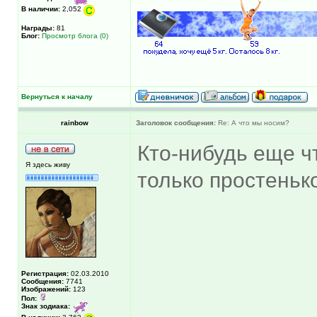
В наличии:
2,052
Награды:
81
Блог:
Просмотр блога (0)
Вернуться к началу
rainbow
Заголовок сообщения:
Re: А что мы носим?
Кто-нибудь еще ч
Я здесь живу
только простенько
Регистрация:
02.03.2010
Сообщения:
7741
Изображений:
123
Пол:
Знак зодиака: