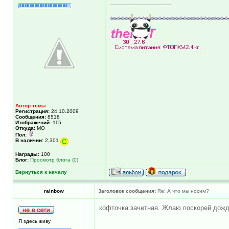
_________________
Автор темы
Регистрация:
24.10.2009
Сообщения:
8518
Изображений:
115
Откуда:
МО
Пол:
В наличии:
2,301
Награды:
100
Блог:
Просмотр блога (0)
Вернуться к началу
rainbow
Заголовок сообщения:
Re: А что мы носим?
кофточка зачетная. Жлаю поскорей дожд
Я здесь живу