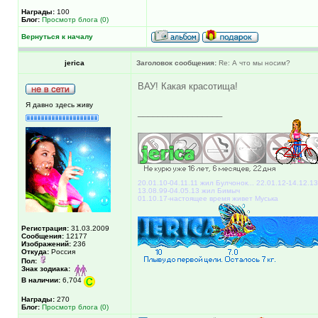
Награды:
100
Блог:
Просмотр блога (0)
Вернуться к началу
jerica
Заголовок сообщения:
Re: А что мы носим?
ВАУ! Какая красотища!
Я давно здесь живу
_________________
20.01.10-04.11.11 жил Булчонок... 22.01.12-14.12.1
13.08.99-04.05.13 жил Бимыч
01.10.17-настоящее время живет Муська
Регистрация:
31.03.2009
Сообщения:
12177
Изображений:
236
Откуда:
Россия
Пол:
Знак зодиака:
В наличии:
6,704
Награды:
270
Блог:
Просмотр блога (0)