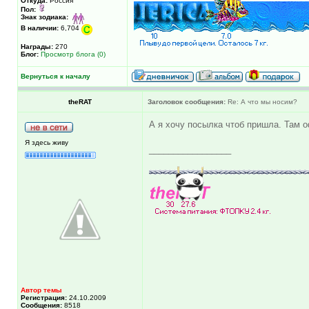
Откуда:
Россия
Пол:
Знак зодиака:
В наличии:
6,704
Награды:
270
Блог:
Просмотр блога (0)
Вернуться к началу
theRAT
Заголовок сообщения:
Re: А что мы носим?
А я хочу посылка чтоб пришла. Там 
Я здесь живу
_________________
Автор темы
Регистрация:
24.10.2009
Сообщения:
8518