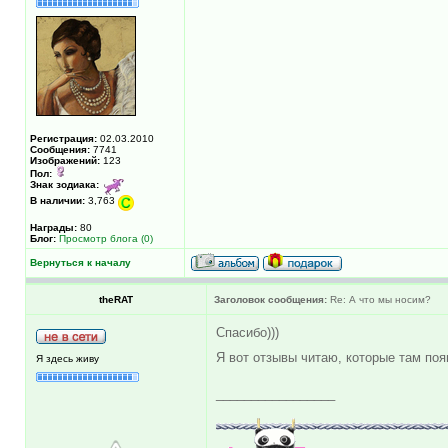
Регистрация:
02.03.2010
Сообщения:
7741
Изображений:
123
Пол:
Знак зодиака:
В наличии:
3,763
Награды:
80
Блог:
Просмотр блога (0)
Вернуться к началу
theRAT
Заголовок сообщения:
Re: А что мы носим?
Спасибо)))
Я вот отзывы читаю, которые там поя
Я здесь живу
_________________