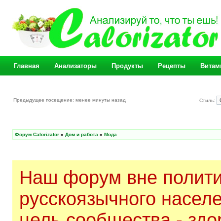
Главная
Анализаторы
Продукты
Рецепты
Витам
Предыдущее посещение: менее минуты назад
Стиль:
Форум Calorizator
»
Дом и работа
»
Мода
Наш форум вне полити
русскоязычного насел
цель сообщества - здо