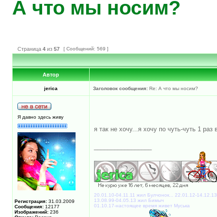
А что мы носим?
Страница
4
из
57
[ Сообщений: 569 ]
Автор
jerica
Заголовок сообщения:
Re: А что мы носим?
Я давно здесь живу
я так не хочу...я хочу по чуть-чуть 1 ра
_________________
20.01.10-04.11.11 жил Булчонок... 22.01.12-14.12.1
13.08.99-04.05.13 жил Бимыч
Регистрация:
31.03.2009
01.10.17-настоящее время живет Муська
Сообщения:
12177
Изображений:
236