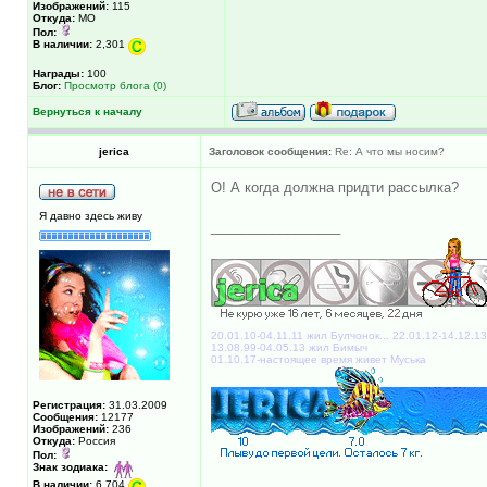
Изображений:
115
Откуда:
МО
Пол:
В наличии:
2,301
Награды:
100
Блог:
Просмотр блога (0)
Вернуться к началу
jerica
Заголовок сообщения:
Re: А что мы носим?
О! А когда должна придти рассылка?
Я давно здесь живу
_________________
20.01.10-04.11.11 жил Булчонок... 22.01.12-14.12.1
13.08.99-04.05.13 жил Бимыч
01.10.17-настоящее время живет Муська
Регистрация:
31.03.2009
Сообщения:
12177
Изображений:
236
Откуда:
Россия
Пол:
Знак зодиака:
В наличии:
6,704