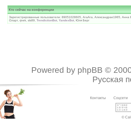
Кто сейчас на конференции
Зарегистрированные пользователи: 89051028605, АгаАга, Александраe1965, Анна
Оларт, rjnek, sls89,
TrendictionBot
,
YandexBot
, Юля Берг
Powered by
phpBB
© 2000
Русская 
Контакты
Соцсети
© Cal