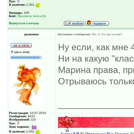
Пол:
В наличии:
2,301
Награды:
100
Блог:
Просмотр блога (0)
Вернуться к началу
руланина
Заголовок сообщения:
Re: А что мы носим?
Ну если, как мне 
Я здесь живу
Ни на какую "класс
Марина права, пр
Отрываюсь только
______________
Регистрация:
10.07.2010
Сообщения:
6415
Изображений:
110
Пол:
Знак зодиака:
В наличии:
2,052