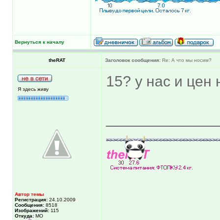
Вернуться к началу
theRAT
Заголовок сообщения:
Re: А что мы носим?
15? у нас и цен 
Я здесь живу
_____________
Автор темы
Регистрация:
24.10.2009
Сообщения:
8518
Изображений:
115
Откуда:
МО