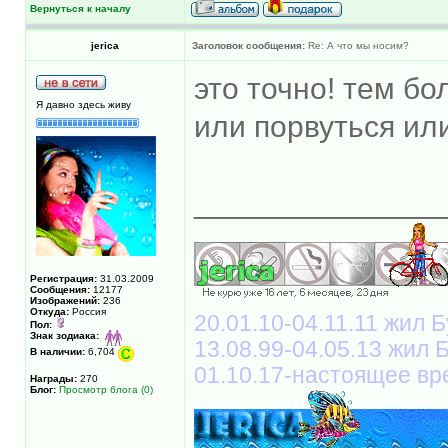
Вернуться к началу
jerica
Заголовок сообщения:
Re: А что мы носим?
это точно! тем б
Я давно здесь живу
или порвуться или
______________
Регистрация:
31.03.2009
Сообщения:
12177
Изображений:
236
Откуда:
Россия
20.01.10-04.11.11 жил Б
Пол:
Знак зодиака:
13.08.99-04.05.13 жил
В наличии:
6,704
01.10.17-настоящее вр
Награды:
270
Блог:
Просмотр блога (0)