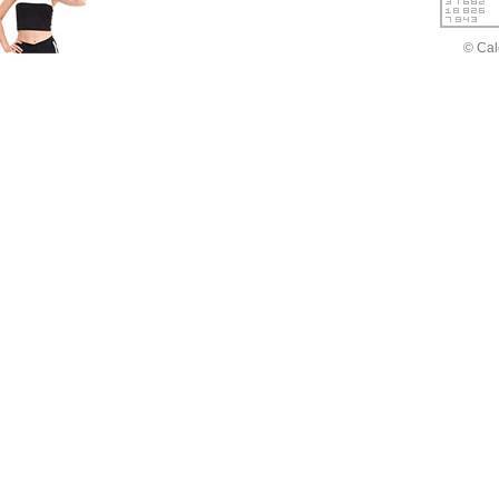
© Cal