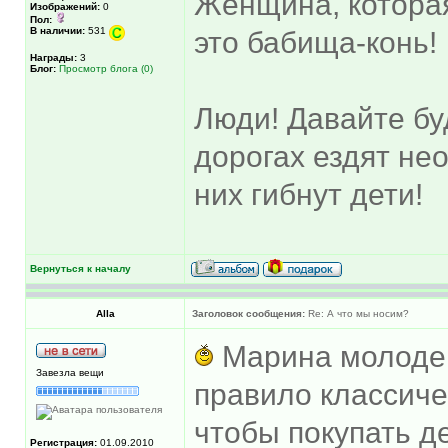
Женщина, котора
Изображений:
0
Пол:
В наличии:
531
это бабища-конь!
Награды:
3
Блог:
Просмотр блога (0)
Люди! Давайте бу
дорогах ездят не
них гибнут дети!
Вернуться к началу
Alla
Заголовок сообщения:
Re: А что мы носим?
Марина молодец 
Завезла вещи
правило классиче
чтобы покупать 
Регистрация:
01.09.2010