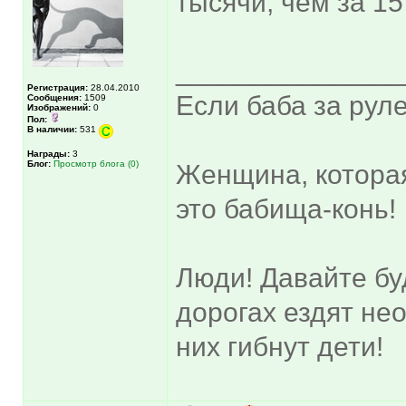
тысячи, чем за 15
______________
Регистрация:
28.04.2010
Если баба за руле
Сообщения:
1509
Изображений:
0
Пол:
В наличии:
531
Награды:
3
Блог:
Просмотр блога (0)
Женщина, котора
это бабища-конь!
Люди! Давайте бу
дорогах ездят не
них гибнут дети!