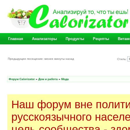
Главная
Анализаторы
Продукты
Рецепты
Витам
Предыдущее посещение: менее минуты назад
Стиль:
Форум Calorizator
»
Дом и работа
»
Мода
Наш форум вне полити
русскоязычного насел
цель сообщества - здо