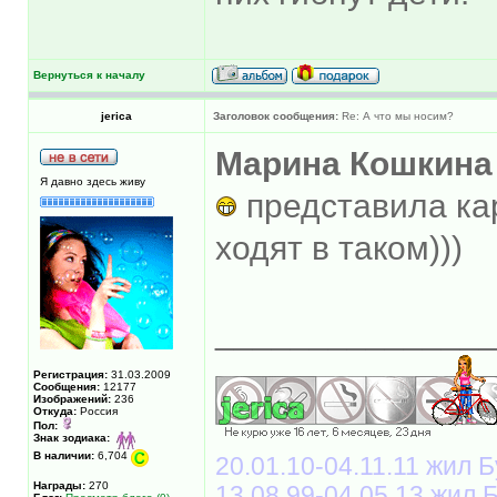
Вернуться к началу
jerica
Заголовок сообщения:
Re: А что мы носим?
Марина Кошкина
Я давно здесь живу
представила кар
ходят в таком)))
______________
Регистрация:
31.03.2009
Сообщения:
12177
Изображений:
236
Откуда:
Россия
Пол:
Знак зодиака:
В наличии:
6,704
20.01.10-04.11.11 жил Б
Награды:
270
13.08.99-04.05.13 жил