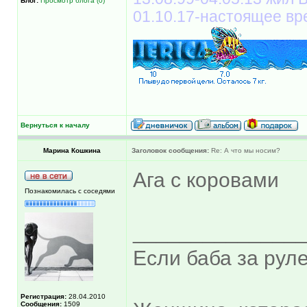
Блог:
Просмотр блога (0)
01.10.17-настоящее вр
Вернуться к началу
Марина Кошкина
Заголовок сообщения:
Re: А что мы носим?
Ага с коровами
Познакомилась с соседями
______________
Если баба за руле
Регистрация:
28.04.2010
Сообщения:
1509