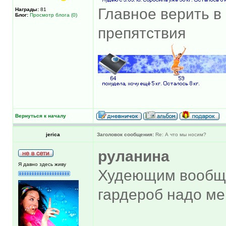
Главное верить в 
Награды:
81
Блог:
Просмотр блога (0)
препятствия
Вернуться к началу
jerica
Заголовок сообщения:
Re: А что мы носим?
руланина
Я давно здесь живу
Худеющим вообще
гардероб надо мен