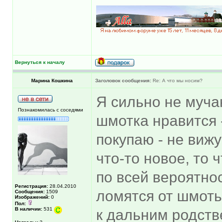
Вернуться к началу
Марина Кошкина
Заголовок сообщения:
Re: А что мы носим?
Я сильно не муча
Познакомилась с соседями
шмотка нравится -
покупаю - не вижу
что-то новое, то 
по всей вероятно
Регистрация:
28.04.2010
ломятся от шмоть
Сообщения:
1509
Изображений:
0
Пол:
В наличии:
531
к дальним родств