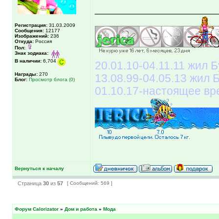
______________
Регистрация:
31.03.2009
Сообщения:
12177
Изображений:
236
Откуда:
Россия
Пол:
Знак зодиака:
В наличии:
6,704
20.01.10-04.11.11 жил Б
Награды:
270
13.08.99-04.05.13 жил
Блог:
Просмотр блога (0)
01.10.17-настоящее вр
Вернуться к началу
Страница
30
из
57
[ Сообщений: 569 ]
Форум Calorizator
»
Дом и работа
»
Мода