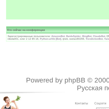
Кто сейчас на конференции
Зарегистрированные пользователи:
AmazonBot
,
BaiduSpider
,
BingBot
,
ClaudeBot
, 
nikola001, олег 2 12 85 16,
Python-urllib [Bot]
, rjnek, sveta180266,
TrendictionBot
,
Yan
Powered by
phpBB
© 2000
Русская 
Контакты
Соцсети