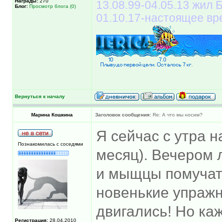
Награды:
270
13.08.99-04.05.13 жил
Блог:
Просмотр блога (0)
01.10.17-настоящее вр
Вернуться к началу
Марина Кошкина
Заголовок сообщения:
Re: А что мы носим?
Я сейчас с утра н
Познакомилась с соседями
месяц). Вечером 
и мыщцы помучат
новенькие упраж
двигались! Но ка
Регистрация:
28.04.2010