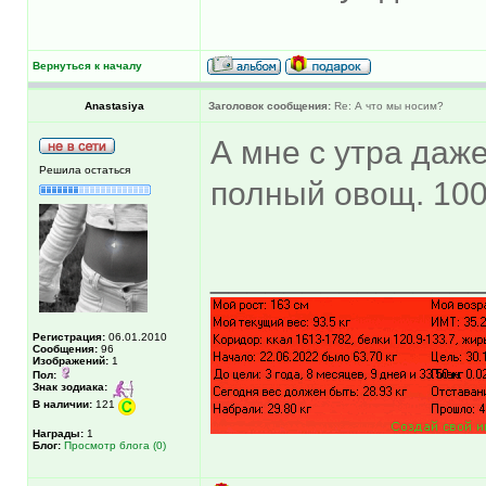
Вернуться к началу
Anastasiya
Заголовок сообщения:
Re: А что мы носим?
А мне с утра даж
Решила остаться
полный овощ. 100
______________
Регистрация:
06.01.2010
Сообщения:
96
Изображений:
1
Пол:
Знак зодиака:
В наличии:
121
Награды:
1
Блог:
Просмотр блога (0)