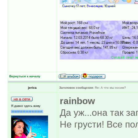
Вернуться к началу
jerica
Заголовок сообщения:
Re: А что мы носим?
rainbow
Я давно здесь живу
Да уж...она так з
Не грусти! Все пол