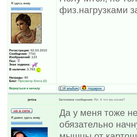
Я здесь живу
физ.нагрузками з
Регистрация:
02.03.2010
Сообщения:
7741
Изображений:
123
Пол:
Знак зодиака:
В наличии:
3,763
Награды:
80
Блог:
Просмотр блога (0)
Вернуться к началу
jerica
Заголовок сообщения:
Re: А что мы носим?
Да у меня тоже не
Я давно здесь живу
обязательно начн
мышцы от картош