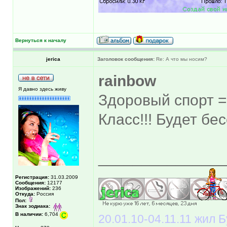
Вернуться к началу
jerica
Заголовок сообщения:
Re: А что мы носим?
rainbow
Я давно здесь живу
Здоровый спорт 
Класс!!! Будет бе
______________
Регистрация:
31.03.2009
Сообщения:
12177
Изображений:
236
Откуда:
Россия
Пол:
Знак зодиака:
В наличии:
6,704
20.01.10-04.11.11 жил Б