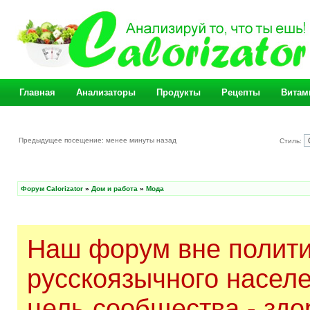
Главная
Анализаторы
Продукты
Рецепты
Витам
Предыдущее посещение: менее минуты назад
Стиль:
Форум Calorizator
»
Дом и работа
»
Мода
Наш форум вне полити
русскоязычного насел
цель сообщества - здо