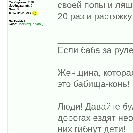
своей попы и ляш
Сообщения:
1509
Изображений:
0
Пол:
В наличии:
531
20 раз и растяжку
Награды:
3
Блог:
Просмотр блога (0)
______________
Если баба за руле
Женщина, котора
это бабища-конь!
Люди! Давайте бу
дорогах ездят не
них гибнут дети!