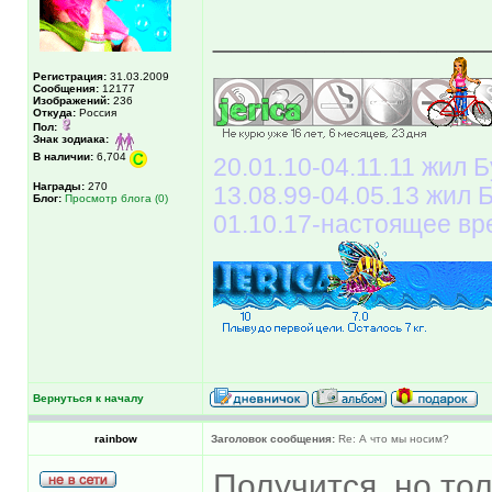
______________
Регистрация:
31.03.2009
Сообщения:
12177
Изображений:
236
Откуда:
Россия
Пол:
Знак зодиака:
В наличии:
6,704
20.01.10-04.11.11 жил Б
Награды:
270
13.08.99-04.05.13 жил
Блог:
Просмотр блога (0)
01.10.17-настоящее вр
Вернуться к началу
rainbow
Заголовок сообщения:
Re: А что мы носим?
Получится, но то