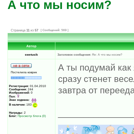
А что мы носим?
Страница
11
из
57
[ Сообщений: 569 ]
Автор
swetusik
Заголовок сообщения:
Re: А что мы носим?
А ты подумай как 
Постелила коврик
сразу стенет весе
Регистрация:
01.04.2010
завтра от переед
Сообщения:
244
Изображений:
0
Пол:
Знак зодиака:
В наличии:
183
______________
Награды:
2
Блог:
Просмотр блога (0)