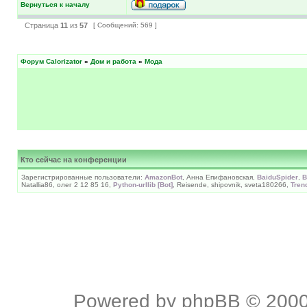
Вернуться к началу
Страница
11
из
57
[ Сообщений: 569 ]
Форум Calorizator
»
Дом и работа
»
Мода
Кто сейчас на конференции
Зарегистрированные пользователи:
AmazonBot
, Анна Епифановская,
BaiduSpider
,
B
Natallia86, олег 2 12 85 16,
Python-urllib [Bot]
, Reisende, shipovnik, sveta180266,
Tren
Powered by
phpBB
© 2000