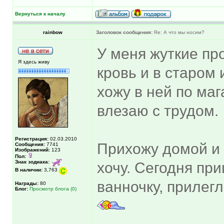
Вернуться к началу
rainbow
Заголовок сообщения:
Re: А что мы носим?
У меня жуткие про
Я здесь живу
кровь и в старом 
хожу в ней по маг
влезаю с трудом.
Регистрация:
02.03.2010
Прихожу домой и 
Сообщения:
7741
Изображений:
123
Пол:
Знак зодиака:
хочу. Сегодня пр
В наличии:
3,763
ванночку, прилегла
Награды:
80
Блог:
Просмотр блога (0)