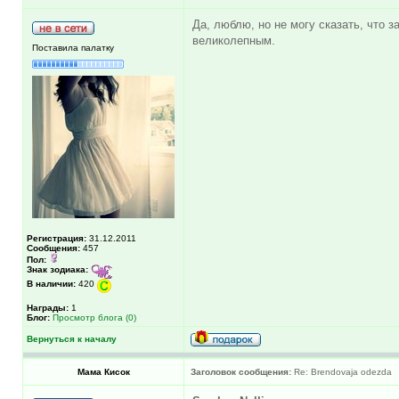
Да, люблю, но не могу сказать, что 
великолепным.
Поставила палатку
Регистрация:
31.12.2011
Сообщения:
457
Пол:
Знак зодиака:
В наличии:
420
Награды:
1
Блог:
Просмотр блога (0)
Вернуться к началу
Мама Кисок
Заголовок сообщения:
Re: Brendovaja odezda