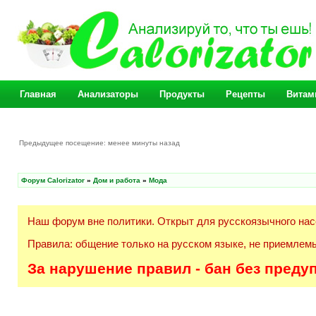
Главная
Анализаторы
Продукты
Рецепты
Витам
Предыдущее посещение: менее минуты назад
Форум Calorizator
»
Дом и работа
»
Мода
Наш форум вне политики. Открыт для русскоязычного нас
Правила: общение только на русском языке, не приемлемы
За нарушение правил - бан без преду