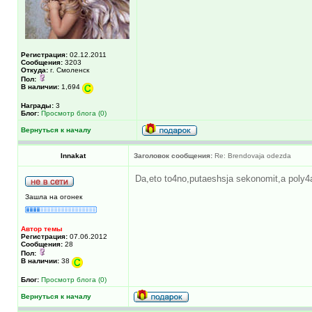
Регистрация:
02.12.2011
Сообщения:
3203
Откуда:
г. Смоленск
Пол:
В наличии:
1,694
Награды:
3
Блог:
Просмотр блога (0)
Вернуться к началу
Innakat
Заголовок сообщения:
Re: Brendovaja odezda
Da,eto to4no,putaeshsja sekonomit,a poly
Зашла на огонек
Автор темы
Регистрация:
07.06.2012
Сообщения:
28
Пол:
В наличии:
38
Блог:
Просмотр блога (0)
Вернуться к началу