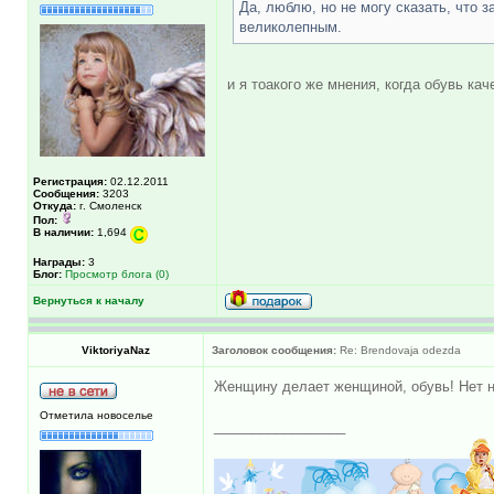
Да, люблю, но не могу сказать, что 
великолепным.
и я тоакого же мнения, когда обувь кач
Регистрация:
02.12.2011
Сообщения:
3203
Откуда:
г. Смоленск
Пол:
В наличии:
1,694
Награды:
3
Блог:
Просмотр блога (0)
Вернуться к началу
ViktoriyaNaz
Заголовок сообщения:
Re: Brendovaja odezda
Женщину делает женщиной, обувь! Нет н
Отметила новоселье
_________________