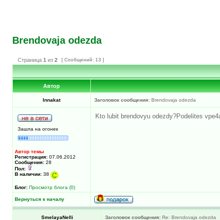
Brendovaja odezda
Страница
1
из
2
[ Сообщений: 13 ]
Автор
Innakat
Заголовок сообщения:
Brendovaja odezda
Kto lubit brendovyu odezdy?Podelites vpe4at
Зашла на огонек
Автор темы
Регистрация:
07.06.2012
Сообщения:
28
Пол:
В наличии:
38
Блог:
Просмотр блога (0)
Вернуться к началу
SmelayaNelli
Заголовок сообщения:
Re: Brendovaja odezda