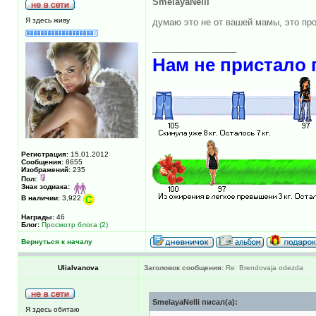
SmelayaNelli
Я здесь живу
думаю это не от вашей мамы, это про
_________________
Нам не пристало 
Регистрация:
15.01.2012
Сообщения:
8655
Изображений:
235
Пол:
Знак зодиака:
В наличии:
3,922
Награды:
46
Блог:
Просмотр блога (2)
Вернуться к началу
UliaIvanova
Заголовок сообщения:
Re: Brendovaja odezda
SmelayaNelli писал(а):
Я здесь обитаю