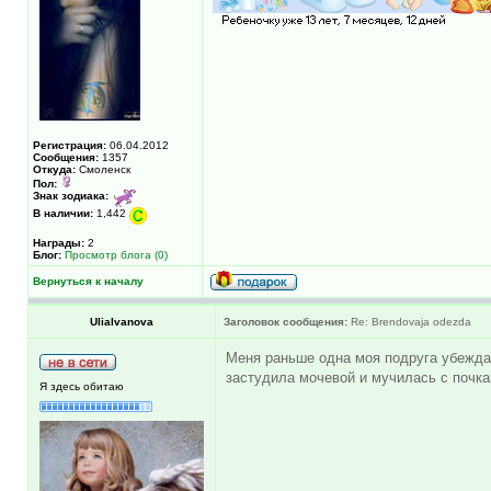
Регистрация:
06.04.2012
Сообщения:
1357
Откуда:
Смоленск
Пол:
Знак зодиака:
В наличии:
1,442
Награды:
2
Блог:
Просмотр блога (0)
Вернуться к началу
UliaIvanova
Заголовок сообщения:
Re: Brendovaja odezda
Меня раньше одна моя подруга убеждал
застудила мочевой и мучилась с почкам
Я здесь обитаю