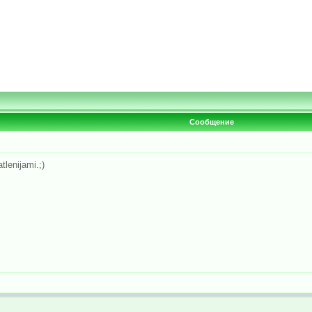
Сообщение
lenijami.;)