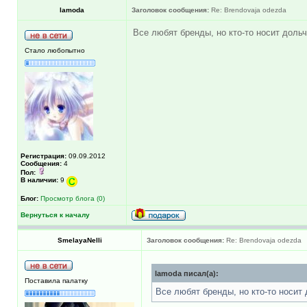
lamoda
Заголовок сообщения:
Re: Brendovaja odezda
Все любят бренды, но кто-то носит дольч
Стало любопытно
Регистрация:
09.09.2012
Сообщения:
4
Пол:
В наличии:
9
Блог:
Просмотр блога (0)
Вернуться к началу
SmelayaNelli
Заголовок сообщения:
Re: Brendovaja odezda
lamoda писал(а):
Поставила палатку
Все любят бренды, но кто-то носит 