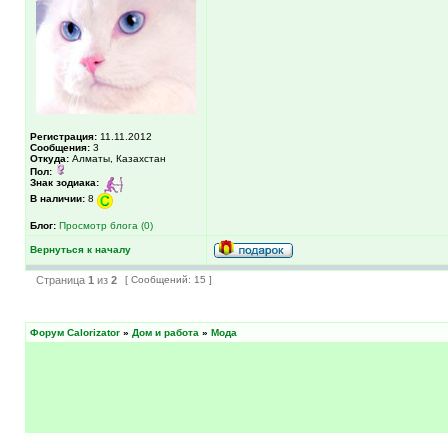
Регистрация:
11.11.2012
Сообщения:
3
Откуда:
Алматы, Казахстан
Пол:
Знак зодиака:
В наличии:
8
Блог:
Просмотр блога (0)
Вернуться к началу
Страница
1
из
2
[ Сообщений: 15 ]
Форум Calorizator
»
Дом и работа
»
Мода