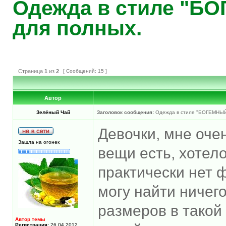
Одежда в стиле "Б
для полных.
Страница
1
из
2
[ Сообщений: 15 ]
Автор
Зелёный Чай
Заголовок сообщения:
Одежда в стиле "БОГЕМНЫЙ 
Девочки, мне очен
Зашла на огонек
вещи есть, хотел
практически нет 
могу найти ничег
размеров в такой
Автор темы
Регистрация:
26.04.2012