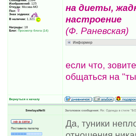
Сообщения:
2394
Изображений:
125
на диеты, жад
Откуда:
Москва-МО
Пол:
Знак зодиака:
настроение
В наличии:
1,321
Награды:
18
(Ф. Раневская)
Блог:
Просмотр блога (14)
Информер
если что, зовит
общаться на "ты
Вернуться к началу
SmelayaNelli
Заголовок сообщения:
Re: Одежда в стиле "Б
Да, туники непл
Поставила палатку
отношения никак