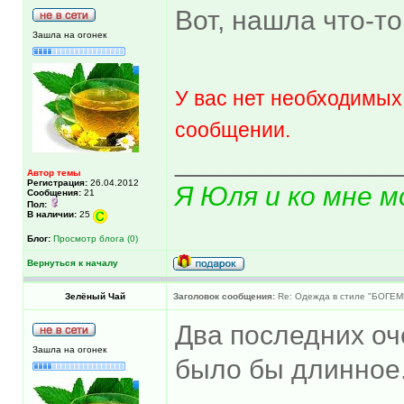
Вот, нашла что-т
Зашла на огонек
У вас нет необходимых
сообщении.
______________
Автор темы
Регистрация:
26.04.2012
Я Юля и ко мне м
Сообщения:
21
Пол:
В наличии:
25
Блог:
Просмотр блога (0)
Вернуться к началу
Зелёный Чай
Заголовок сообщения:
Re: Одежда в стиле "БОГЕМ
Два последних оч
Зашла на огонек
было бы длинное