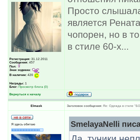
Просто слышала,
является Рената
чопорен, но в т
в стиле 60-х...
Регистрация:
31.12.2011
Сообщения:
457
Пол:
Знак зодиака:
В наличии:
420
Награды:
1
Блог:
Просмотр блога (0)
Вернуться к началу
Elmask
Заголовок сообщения:
Re: Одежда в стиле "Б
SmelayaNelli писа
Я здесь обитаю
Да, туники неп