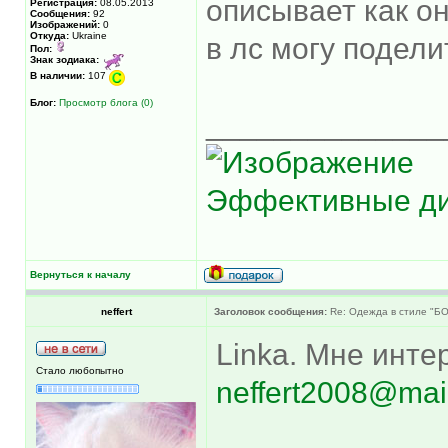
описывает как о
Регистрация:
08.05.2013
Сообщения:
92
Изображений:
0
Откуда:
Ukraine
в лс могу подели
Пол:
Знак зодиака:
В наличии:
107
Блог:
Просмотр блога (0)
______________
Эффективные д
Вернуться к началу
neffert
Заголовок сообщения:
Re: Одежда в стиле "Б
Linka. Мне инте
Стало любопытно
neffert2008@mail