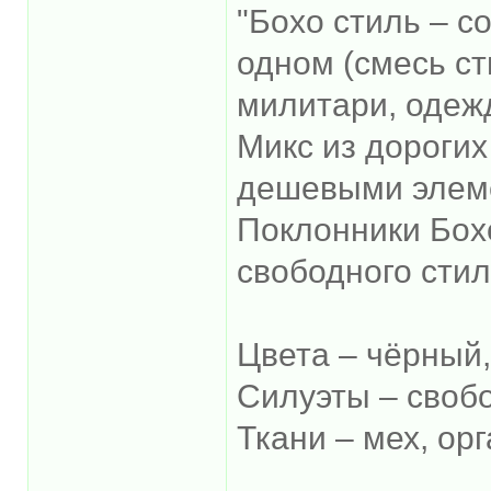
"Бохо стиль – с
одном (смесь ст
милитари, одежд
Микс из дороги
дешевыми элеме
Поклонники Бох
свободного стил
Цвета – чёрный,
Силуэты – своб
Ткани – мех, ор