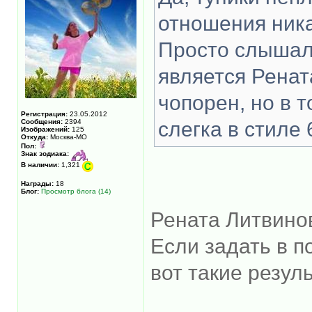
отношения ника
Просто слышала
является Ренат
чопорен, но в т
Регистрация:
23.05.2012
Сообщения:
2394
слегка в стиле 6
Изображений:
125
Откуда:
Москва-МО
Пол:
Знак зодиака:
В наличии:
1,321
Награды:
18
Блог:
Просмотр блога (14)
Рената Литвинов
Если задать в п
вот такие резул