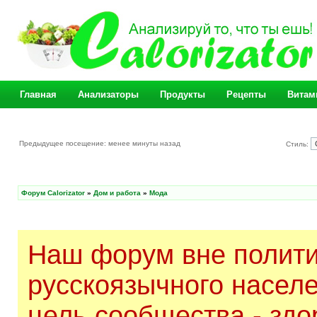
Главная
Анализаторы
Продукты
Рецепты
Витам
Предыдущее посещение: менее минуты назад
Стиль:
Форум Calorizator
»
Дом и работа
»
Мода
Наш форум вне полити
русскоязычного насел
цель сообщества - здо