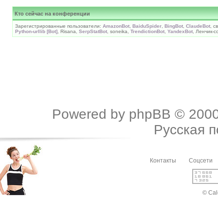
Кто сейчас на конференции
Зарегистрированные пользователи:
AmazonBot
,
BaiduSpider
,
BingBot
,
ClaudeBot
, с
Python-urllib [Bot]
, Risana,
SerpStatBot
, soneika,
TrendictionBot
,
YandexBot
, Ленчик-
Powered by
phpBB
© 2000
Русская 
Контакты
Соцсети
© Cal