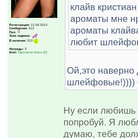
клайв кристиан
ароматы мне нр
Регистрация:
12.04.2013
ароматы клайва
Сообщения:
412
Пол:
Знак зодиака:
любит шлейфо
В наличии:
313
Награды:
3
Блог:
Просмотр блога (0)
Ой,это наверно
шлейфовые!))))
Ну если любишь 
попробуй. Я любл
думаю, тебе дол