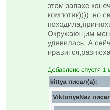
этом запахе коне
компотик)))) ,но 
походила,принюхи
Окружающим меня
удивилась. А сей
нравится,разнюха
Добавлено спустя 1 
kittya писал(а):
ViktoriyaNaz писал