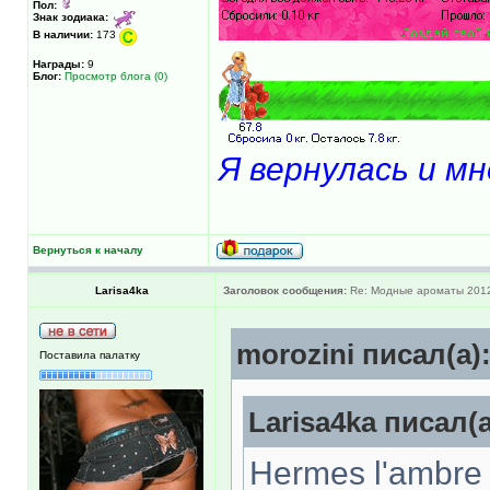
Пол:
Знак зодиака:
В наличии:
173
Награды:
9
Блог:
Просмотр блога (0)
Я вернулась и м
Вернуться к началу
Larisa4ka
Заголовок сообщения:
Re: Модные ароматы 2012
morozini писал(а)
Поставила палатку
Larisa4ka писал(а
Hermes l'ambre 