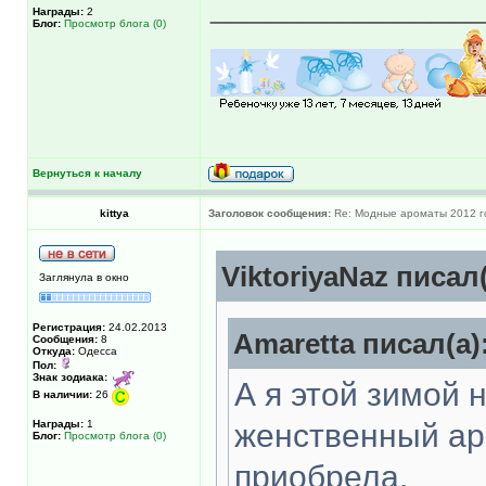
______________
Награды:
2
Блог:
Просмотр блога (0)
Вернуться к началу
kittya
Заголовок сообщения:
Re: Модные ароматы 2012 г
ViktoriyaNaz писал(
Заглянула в окно
Регистрация:
24.02.2013
Amaretta писал(а)
Сообщения:
8
Откуда:
Одесса
Пол:
Знак зодиака:
А я этой зимой 
В наличии:
26
Награды:
1
женственный ар
Блог:
Просмотр блога (0)
приобрела.