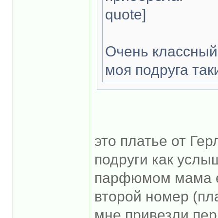
quote]
Очень классный 
моя подруга так
это платье от Гер
подруги как услыш
парфюмом мама её
второй номер (пл
мне привезли пе