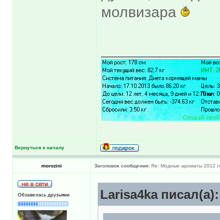
молвизара
______________
Вернуться к началу
morozini
Заголовок сообщения:
Re: Модные ароматы 2012 г
Larisa4ka писал(а):
Обзавелась друзьями