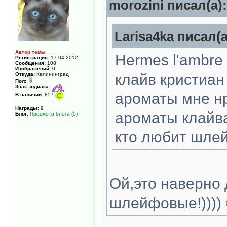
morozini писал(а):
Larisa4ka писал(а
Автор темы
Hermes l'ambre 
Регистрация:
17.04.2012
Сообщения:
108
Изображений:
0
клайв кристиан
Откуда:
Калининград
Пол:
Знак зодиака:
ароматы мне нр
В наличии:
857
Награды:
9
ароматы клайва
Блог:
Просмотр блога (0)
кто любит шле
Ой,это наверно
шлейфовые!))))