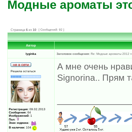
Модные ароматы это
Страница
6
из
10
[ Сообщений: 92 ]
Автор
lyginka
Заголовок сообщения:
Re: Модные ароматы 2012 г
А мне очень нрави
Решила остаться
Signorina.. Прям т
______________
Регистрация:
09.02.2013
Сообщения:
64
Изображений:
1
Пол:
Знак зодиака:
В наличии:
104