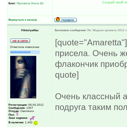
Блог:
Просмотр блога (0)
Вернуться к началу
ViktoriyaNaz
Заголовок сообщения:
Re: Модные ароматы 2012 г
[quote="Amaretta"
Отметила новоселье
присела. Очень ж
флакончик приоб
quote]
Очень классный а
подруга таким по
Регистрация:
06.04.2012
Сообщения:
1357
Откуда:
Смоленск
Пол:
Знак зодиака:
В наличии:
1,442