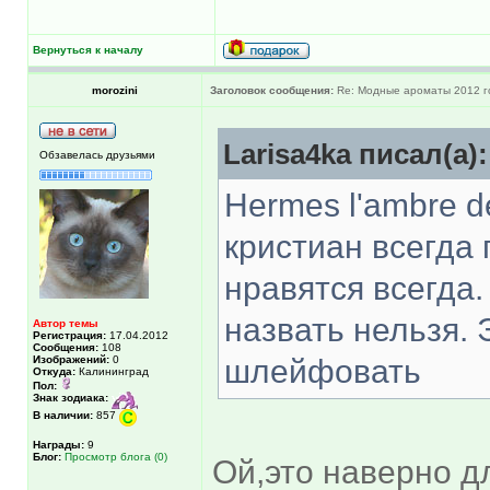
Вернуться к началу
morozini
Заголовок сообщения:
Re: Модные ароматы 2012 г
Larisa4ka писал(а):
Обзавелась друзьями
Hermes l'ambre d
кристиан всегда
нравятся всегда
назвать нельзя. 
Автор темы
Регистрация:
17.04.2012
Сообщения:
108
Изображений:
0
шлейфовать
Откуда:
Калининград
Пол:
Знак зодиака:
В наличии:
857
Награды:
9
Блог:
Просмотр блога (0)
Ой,это наверно д