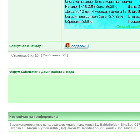
Вернуться к началу
Страница
6
из
10
[ Сообщений: 92 ]
Форум Calorizator
»
Дом и работа
»
Мода
Кто сейчас на конференции
Зарегистрированные пользователи: Ananormary, Алиса81,
BaiduSpider
,
BingBot
, С1
Oxanka 1, Ольвия,
Python-urllib [Bot]
, savi4efff,
TrendictionBot
,
YandexBot
, Тавлани, 