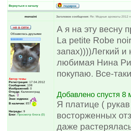
Вернуться к началу
morozini
Заголовок сообщения:
Re: Модные ароматы 2012 г
А я на эту весну 
Обзавелась друзьями
La petite Robe no
запах))))Легкий и
любимая Нина Ри
покупаю. Все-таки 
Автор темы
Регистрация:
17.04.2012
Сообщения:
108
Изображений:
0
Откуда:
Калининград
Добавлено спустя 8 
Пол:
Знак зодиака:
Я платице ( рука
В наличии:
857
Награды:
9
восторженных отз
Блог:
Просмотр блога (0)
даже растерялась