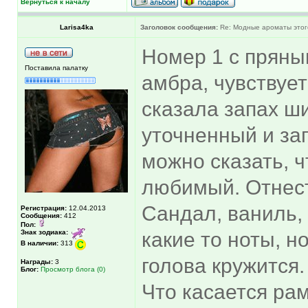
Вернуться к началу
Larisa4ka
Заголовок сообщения:
Re: Модные ароматы этог
Номер 1 с пряны
Поставила палатку
амбра, чувствует
сказала запах ш
уточненный и за
можно сказать, 
любимый. Отнест
Сандал, ваниль,
Регистрация:
12.04.2013
Сообщения:
412
Пол:
Знак зодиака:
какие то ноты, но
В наличии:
313
голова кружится.
Награды:
3
Блог:
Просмотр блога (0)
Что касается рам