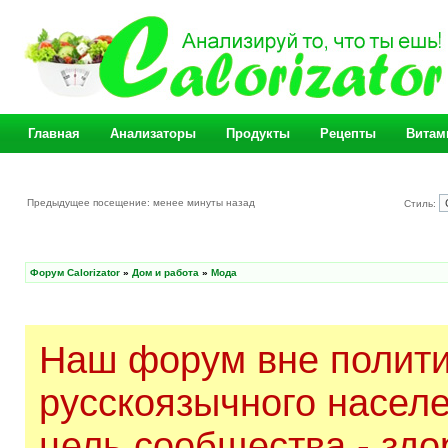
Главная
Анализаторы
Продукты
Рецепты
Витам
Предыдущее посещение: менее минуты назад
Стиль:
Форум Calorizator
»
Дом и работа
»
Мода
Наш форум вне полити
русскоязычного насел
цель сообщества - здо