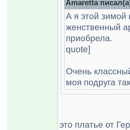
Amaretta писал(а
А я этой зимой
женственный ар
приобрела.
quote]
Очень классный
моя подруга та
это платье от Ге