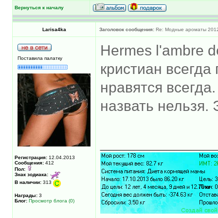
Вернуться к началу
Larisa4ka
Заголовок сообщения:
Re: Модные ароматы 2012
Hermes l'ambre d
Поставила палатку
кристиан всегда
нравятся всегда
назвать нельзя.
______________
Регистрация:
12.04.2013
Сообщения:
412
Пол:
Знак зодиака:
В наличии:
313
Награды:
3
Блог:
Просмотр блога (0)