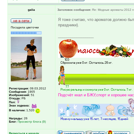
galia
Заголовок сообщения:
Re: Модные ароматы 2012 г
Я тоже считаю, что ароматов должно быть
праздники).
Посадила цветочки
_________________
Регистрация:
09.03.2012
Сообщения:
1905
Подсчёт ккал и БЖУ,спорт и хорошее наст
Изображений:
51
Откуда:
РБ
Пол:
Знак зодиака:
В наличии:
1,520
Награды:
26
Блог:
Просмотр блога (9)
Вернуться к началу