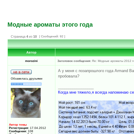
Модные ароматы этого года
Страница
4
из
10
[ Сообщений: 92 ]
Автор
morozini
Заголовок сообщения:
Re: Модные ароматы 2012 г
А у меня с позапрошлого года Аrmand Bas
пробовала?
Обзавелась друзьями
_________________
Когда мне тяжело,я всегда напоминаю се
Автор темы
Регистрация:
17.04.2012
Сообщения:
108