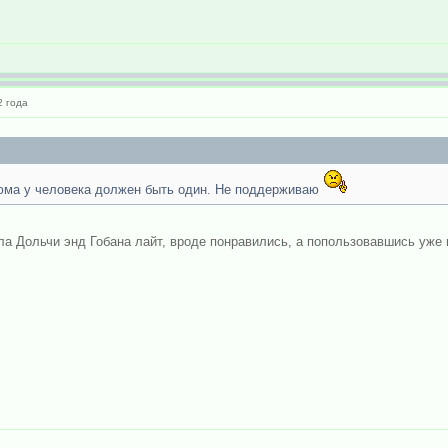
 года
фюма у человека должен быть один. Не поддерживаю
ила Дольчи энд Гобана лайт, вроде понравились, а попользовавшись уже 