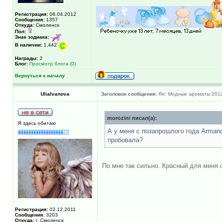
Регистрация:
06.04.2012
Сообщения:
1357
Откуда:
Смоленск
Пол:
Знак зодиака:
В наличии:
1,442
Награды:
2
Блог:
Просмотр блога (0)
Вернуться к началу
UliaIvanova
Заголовок сообщения:
Re: Модные ароматы 2012
morozini писал(а):
Я здесь обитаю
А у меня с позапрошлого года Аrmand
пробовала?
По мне так сильно. Красный для меня о
Регистрация:
02.12.2011
Сообщения:
3203
Откуда:
г. Смоленск