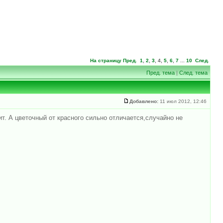
На страницу
Пред.
1
,
2
,
3
,
4
,
5
,
6
,
7
...
10
След.
Пред. тема
|
След. тема
Добавлено:
11 июл 2012, 12:46
ит. А цветочный от красного сильно отличается,случайно не