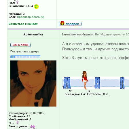
Пол:
В наличии:
1,694
Награды:
3
Блог:
Просмотр блога (0)
Вернуться к началу
kofemano4ka
Заголовок сообщения:
Re: Модные ароматы 20
А я с огромным удовольствием пользую
Пользуюсь и тем, и другим под настр
Постучалась в дверь
Хотя бытует мнение, что запах пар
_________________
Регистрация:
06.09.2012
Сообщения:
17
Изображений:
8
Пол:
Знак зодиака: