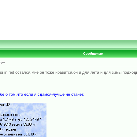
Сообщение
ода
i in red остался,мне он тоже нравится,он и для лета и для зимы подход
бе о том,что если я сдамся-лучше не станет.