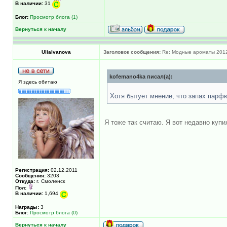
В наличии:
31
Блог:
Просмотр блога (1)
Вернуться к началу
UliaIvanova
Заголовок сообщения:
Re: Модные ароматы 2012
kofemano4ka писал(а):
Я здесь обитаю
Хотя бытует мнение, что запах пар
Я тоже так считаю. Я вот недавно куп
Регистрация:
02.12.2011
Сообщения:
3203
Откуда:
г. Смоленск
Пол:
В наличии:
1,694
Награды:
3
Блог:
Просмотр блога (0)
Вернуться к началу