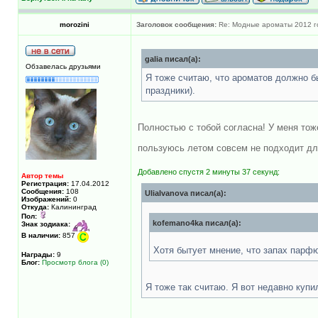
morozini
Заголовок сообщения:
Re: Модные ароматы 2012 г
galia писал(а):
Обзавелась друзьями
Я тоже считаю, что ароматов должно быт
праздники).
Полностью с тобой согласна! У меня тож
пользуюсь летом совсем не подходит для
Добавлено спустя 2 минуты 37 секунд:
Автор темы
Регистрация:
17.04.2012
Сообщения:
108
UliaIvanova писал(а):
Изображений:
0
Откуда:
Калининград
Пол:
kofemano4ka писал(а):
Знак зодиака:
В наличии:
857
Хотя бытует мнение, что запах пар
Награды:
9
Блог:
Просмотр блога (0)
Я тоже так считаю. Я вот недавно купи