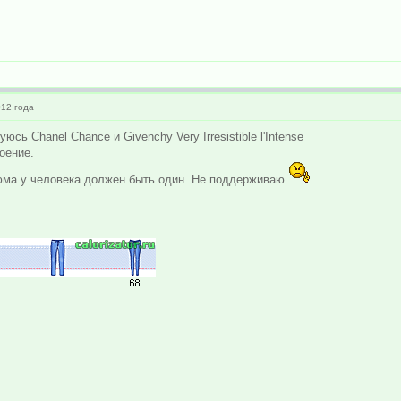
12 года
сь Chanel Chance и Givenchy Very Irresistible l'Intense
оение.
фюма у человека должен быть один. Не поддерживаю