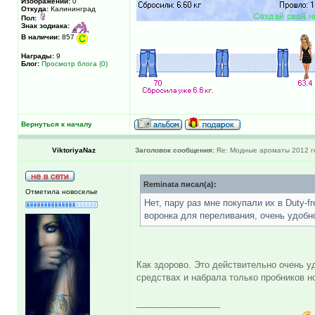
Изображений:
0
Откуда:
Калининград
Пол:
Знак зодиака:
В наличии:
857
Награды:
9
Блог:
Просмотр блога (0)
Вернуться к началу
ViktoriyaNaz
Заголовок сообщения:
Re: Модные ароматы 2012 г
Reminata писал(а):
Отметила новоселье
Нет, пару раз мне покупали их в Duty-
воронка для переливания, очень удобн
Как здорово. Это действительно очень уд
средствах и набрала только пробников но
_________________