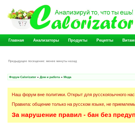
Главная
Анализаторы
Продукты
Рецепты
Витам
Предыдущее посещение: менее минуты назад
Форум Calorizator
»
Дом и работа
»
Мода
Наш форум вне политики. Открыт для русскоязычного нас
Правила: общение только на русском языке, не приемлемы
За нарушение правил - бан без преду