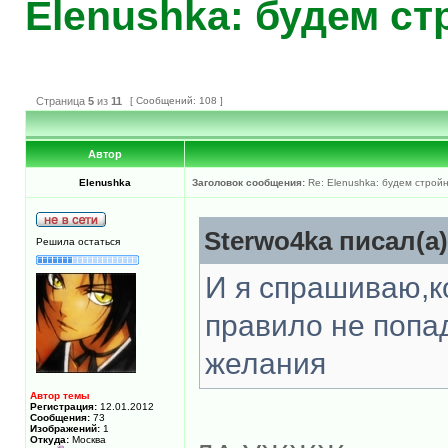
Elenushka: будем с
Страница
5
из
11
[ Сообщений: 108 ]
Автор
Elenushka
Заголовок сообщения:
Re: Elenushka: будем строй
Sterwo4ka писал(а)
Решила остаться
И я спрашиваю,к
правило не попад
желания
Автор темы
Регистрация:
12.01.2012
Сообщения:
73
Изображений:
1
Откуда:
Москва