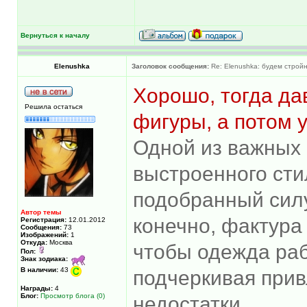
Вернуться к началу
Elenushka
Заголовок сообщения:
Re: Elenushka: будем строй
Хорошо, тогда да
Решила остаться
фигуры, а потом 
Одной из важных
выстроенного сти
подобранный силу
Автор темы
конечно, фактура 
Регистрация:
12.01.2012
Сообщения:
73
Изображений:
1
Откуда:
Москва
чтобы одежда раб
Пол:
Знак зодиака:
В наличии:
43
подчеркивая прив
Награды:
4
Блог:
Просмотр блога (0)
недостатки.