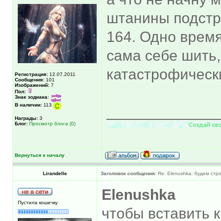
штанины подст
164. Одно время
сама себе шить
катастрофически
Регистрация:
12.07.2011
Сообщения:
101
Изображений:
7
Пол:
Знак зодиака:
В наличии:
113
_____________
Награды:
3
Блог:
Просмотр блога (0)
Вернуться к началу
Lirandelle
Заголовок сообщения:
Re: Elenushka: будем стр
Elenushka
Пустила кошечку
чтобы вставить к