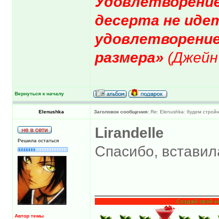
Удовлетворение
десерта не идет
удовлетворение
размера»
(Джейн
Вернуться к началу
Elenushka
Заголовок сообщения:
Re: Elenushka: будем строй
Lirandelle
Решила остаться
Спасибо, вставил
______________
Автор темы