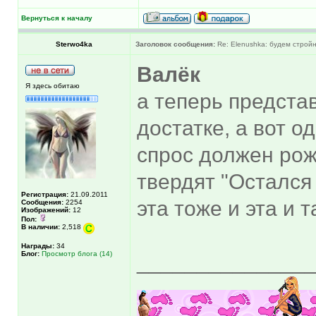
Вернуться к началу
Sterwo4ka
Заголовок сообщения:
Re: Elenushka: будем строй
Валёк
Я здесь обитаю
а теперь представ
достатке, а вот о
спрос должен рож
твердят "Остался 
Регистрация:
21.09.2011
эта тоже и эта и 
Сообщения:
2254
Изображений:
12
Пол:
В наличии:
2,518
Награды:
34
Блог:
Просмотр блога (14)
______________