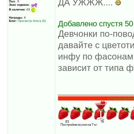
ДА УЖЖЖ....
Пол:
Знак зодиака:
В наличии:
43
Награды:
4
Блог:
Просмотр блога (0)
Добавлено спустя 50
Девчонки по-пово
давайте с цветот
инфу по фасонам..
зависит от типа ф
______________