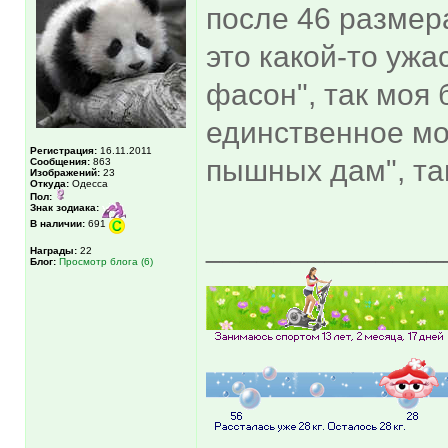
после 46 размера
это какой-то ужа
фасон", так моя 
единственное мо
Регистрация:
16.11.2011
пышных дам", та
Сообщения:
863
Изображений:
23
Откуда:
Одесса
Пол:
Знак зодиака:
В наличии:
691
______________
Награды:
22
Блог:
Просмотр блога (6)