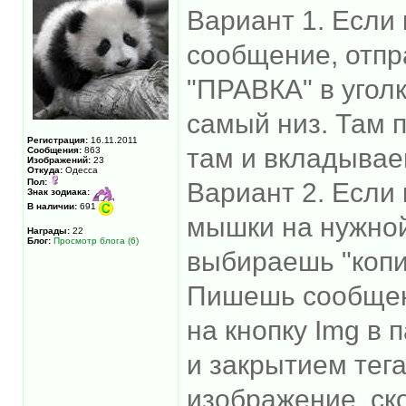
Вариант 1. Если
сообщение, отп
"ПРАВКА" в угол
самый низ. Там 
Регистрация:
16.11.2011
там и вкладываеш
Сообщения:
863
Изображений:
23
Откуда:
Одесса
Пол:
Вариант 2. Если 
Знак зодиака:
В наличии:
691
мышки на нужно
Награды:
22
Блог:
Просмотр блога (6)
выбираешь "копи
Пишешь сообщен
на кнопку Img в 
и закрытием тег
изображение, ск