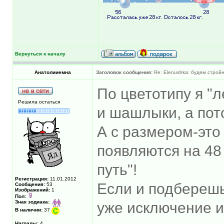
Вернуться к началу
Анатолииемна
Заголовок сообщения:
Re: Elenushka: будем строй
По цветотипу я "ле
Решила остаться
и шашлыки, а по
А с размером-это 
появляются на 48
путь"!
Регистрация:
11.01.2012
Если и подберешь
Сообщения:
53
Изображений:
1
Пол:
Знак зодиака:
уже исключение и
В наличии:
37
Награды:
4