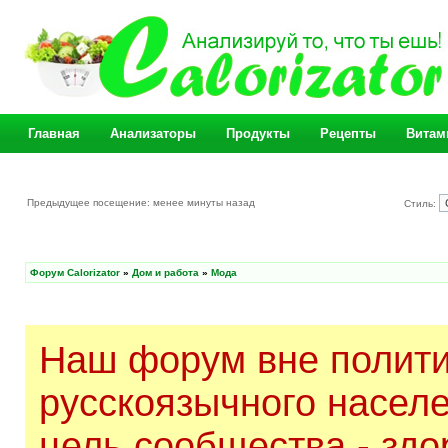
Главная
Анализаторы
Продукты
Рецепты
Витам
Предыдущее посещение: менее минуты назад
Стиль:
Форум Calorizator
»
Дом и работа
»
Мода
Наш форум вне полити
русскоязычного насел
цель сообщества - здо