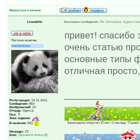
Вернуться к началу
Lirandelle
Заголовок сообщения:
Re: Elenushka: будем стр
привет! спасибо 
Пустила кошечку
очень статью про
основные типы ф
отличная просто,
______________
Регистрация:
16.11.2011
Сообщения:
863
Изображений:
23
Откуда:
Одесса
Пол:
Знак зодиака:
В наличии:
691
Награды:
22
Блог:
Просмотр блога (6)