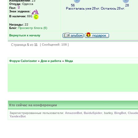
Изображений:
23
Откуда:
Одесса
Пол:
Знак зодиака:
В наличии:
691
Награды:
22
Блог:
Просмотр блога (6)
Вернуться к началу
Страница
5
из
11
[ Сообщений: 108 ]
Форум Calorizator
»
Дом и работа
»
Мода
Кто сейчас на конференции
Зарегистрированные пользователи:
AmazonBot
,
BaiduSpider
, barley,
BingBot
,
Claud
YandexBot