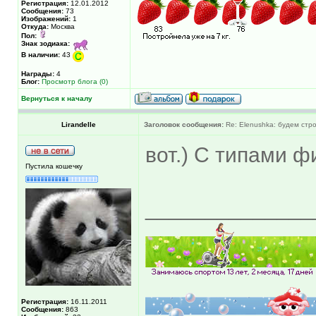
Регистрация:
12.01.2012
Сообщения:
73
Изображений:
1
Откуда:
Москва
Пол:
Знак зодиака:
В наличии:
43
Награды:
4
Блог:
Просмотр блога (0)
Вернуться к началу
Lirandelle
Заголовок сообщения:
Re: Elenushka: будем стр
вот.) С типами ф
Пустила кошечку
______________
Регистрация:
16.11.2011
Сообщения:
863