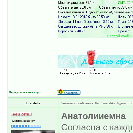
Вернуться к началу
Lirandelle
Заголовок сообщения:
Re: Elenushka: будем стр
Анатолииемна
Пустила кошечку
Согласна с кажд