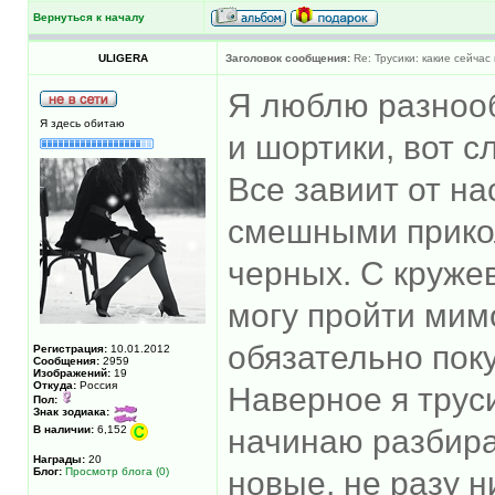
Вернуться к началу
ULIGERA
Заголовок сообщения:
Re: Трусики: какие сейчас
Я люблю разноо
Я здесь обитаю
и шортики, вот с
Все завиит от на
смешными прикол
черных. С круже
могу пройти мим
обязательно пок
Регистрация:
10.01.2012
Сообщения:
2959
Изображений:
19
Откуда:
Россия
Наверное я тру
Пол:
Знак зодиака:
В наличии:
6,152
начинаю разбира
Награды:
20
Блог:
Просмотр блога (0)
новые, не разу 