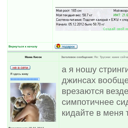
______________
Вернуться к началу
Мама Кисок
Заголовок сообщения:
Re: Трусики: какие сейч
а я ношу стринг
Я здесь живу
джинсах вообще 
врезаются везде
симпотичнее си
кидайте в меня 