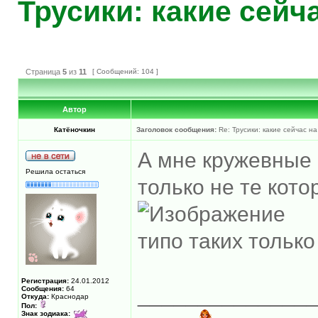
Трусики: какие сейч
Страница
5
из
11
[ Сообщений: 104 ]
Автор
Катёночкин
Заголовок сообщения:
Re: Трусики: какие сейчас на
А мне кружевные 
Решила остаться
только не те кото
типо таких только
Регистрация:
24.01.2012
______________
Сообщения:
64
Откуда:
Краснодар
Пол:
Знак зодиака: