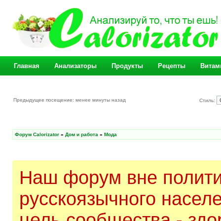
Главная
Анализаторы
Продукты
Рецепты
Витам
Предыдущее посещение: менее минуты назад
Стиль:
Форум Calorizator
»
Дом и работа
»
Мода
Наш форум вне полити
русскоязычного насел
цель сообщества - здо