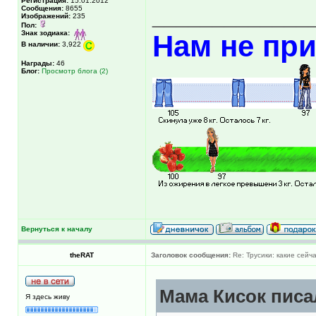
Регистрация:
15.01.2012
Сообщения:
8655
_____________
Изображений:
235
Пол:
Знак зодиака:
Нам не при
В наличии:
3,922
Награды:
46
Блог:
Просмотр блога (2)
Вернуться к началу
theRAT
Заголовок сообщения:
Re: Трусики: какие сейч
Мама Кисок писал
Я здесь живу