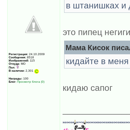
в штанишках и 
это пипец негиг
Мама Кисок писал
Регистрация:
24.10.2009
Сообщения:
8518
кидайте в меня
Изображений:
115
Откуда:
МО
Пол:
В наличии:
2,301
Награды:
100
Блог:
Просмотр блога (0)
кидаю сапог
_____________