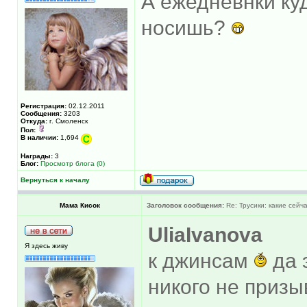
А ежедневнки куд
носишь?
Регистрация:
02.12.2011
Сообщения:
3203
Откуда:
г. Смоленск
Пол:
В наличии:
1,694
Награды:
3
Блог:
Просмотр блога (0)
Вернуться к началу
Мама Кисок
Заголовок сообщения:
Re: Трусики: какие сейч
UliaIvanova
Я здесь живу
к джинсам
да 
никого не призы