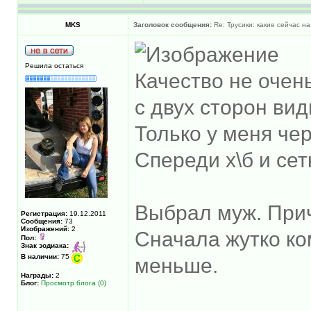
MKS
Заголовок сообщения:
Re: Трусики: какие сейчас на
Решила остаться
Качество не очень
с двух сторон вид
Только у меня че
Спереди х\б и сет
Выбрал муж. Приче
Регистрация:
19.12.2011
Сообщения:
73
Изображений:
2
Сначала жутко ко
Пол:
Знак зодиака:
В наличии:
75
меньше.
Награды:
2
Блог:
Просмотр блога (0)