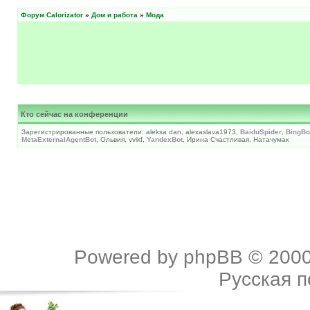
Форум Calorizator
»
Дом и работа
»
Мода
Кто сейчас на конференции
Зарегистрированные пользователи: aleksa dan, alexaslava1973,
BaiduSpider
,
BingBo
MetaExternalAgentBot
, Ольвия, vvikf,
YandexBot
, Ирина Счастливая, Натачумак
Powered by
phpBB
© 2000
Русская 