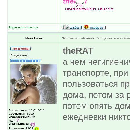
Вернуться к началу
Мама Кисок
Заголовок сообщения:
Re: Трусики: какие сейч
theRAT
Я здесь живу
а чем негигиени
транспорте, при
пользоваться пр
дома, потом за
потом опять дом
Регистрация:
15.01.2012
Сообщения:
8655
ежедневки никт
Изображений:
235
Пол:
Знак зодиака:
В наличии:
3,922