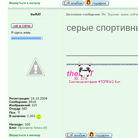
Вернуться к началу
theRAT
Заголовок сообщения:
Re: Трусики: какие сейч
серые спортив
Я здесь живу
_____________
Регистрация:
24.10.2009
Сообщения:
8518
Изображений:
115
Откуда:
МО
Пол:
В наличии:
2,301
Награды:
100
Блог:
Просмотр блога (0)
Вернуться к началу