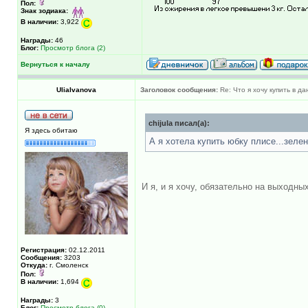
Пол:
Знак зодиака:
В наличии:
3,922
Награды:
46
Блог:
Просмотр блога (2)
Вернуться к началу
UliaIvanova
Заголовок сообщения:
Re: Что я хочу купить в д
chijula писал(а):
Я здесь обитаю
А я хотела купить юбку плисе...зелен
И я, и я хочу, обязательно на выходн
Регистрация:
02.12.2011
Сообщения:
3203
Откуда:
г. Смоленск
Пол:
В наличии:
1,694
Награды:
3
Блог:
Просмотр блога (0)