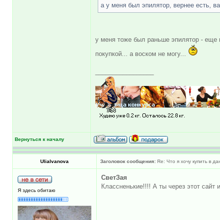
а у меня был эпилятор, вернее есть, 
у меня тоже был раньше эпилятор - еще по
покупкой... а воском не могу...
_________________
Вернуться к началу
UliaIvanova
Заголовок сообщения:
Re: Что я хочу купить в д
СветЗая
Классненькие!!!! А ты через этот сайт 
Я здесь обитаю