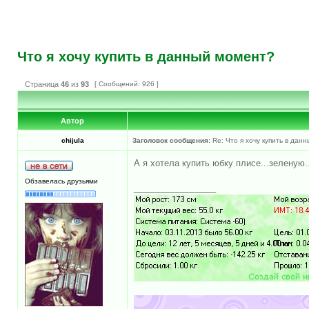
Что я хочу купить в данный момент?
Страница
46
из
93
[ Сообщений: 926 ]
Автор
chijula
Заголовок сообщения:
Re: Что я хочу купить в дан
А я хотела купить юбку плисе...зеленую..
Обзавелась друзьями
_________________