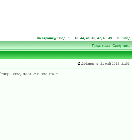
На страницу
Пред.
1
...
43
,
44
,
45
,
46
,
47
,
48
,
49
...
93
След.
Пред. тема
|
След. тема
Добавлено:
21 май 2012, 21:51
еперь хочу платье в пол тоже....