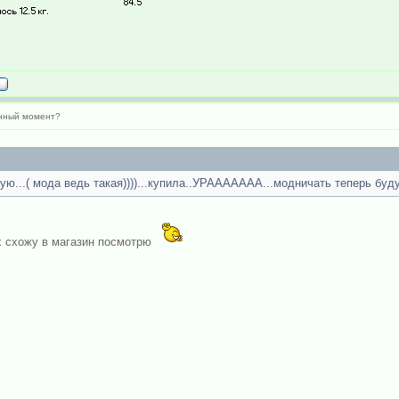
анный момент?
ую...( мода ведь такая))))...купила..УРААААААА...модничать теперь буду)
ых схожу в магазин посмотрю