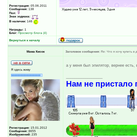
Регистрация:
05.06.2011
Сообщения:
138
Пол:
Знак зодиака:
В наличии:
146
Награды:
1
Блог:
Просмотр блога (4)
Вернуться к началу
Мама Кисок
Заголовок сообщения:
Re: Что я хочу купить в
а у меня был эпилятор, вернее есть
Я здесь живу
_________________
Нам не пристало 
Регистрация:
15.01.2012
Сообщения:
8655
Изображений:
235