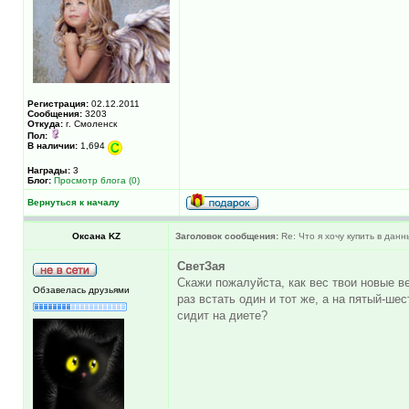
Регистрация:
02.12.2011
Сообщения:
3203
Откуда:
г. Смоленск
Пол:
В наличии:
1,694
Награды:
3
Блог:
Просмотр блога (0)
Вернуться к началу
Оксана KZ
Заголовок сообщения:
Re: Что я хочу купить в дан
СветЗая
Скажи пожалуйста, как вес твои новые в
Обзавелась друзьями
раз встать один и тот же, а на пятый-шес
сидит на диете?