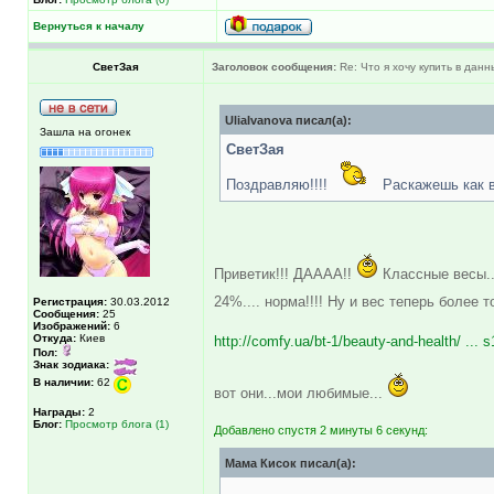
Вернуться к началу
СветЗая
Заголовок сообщения:
Re: Что я хочу купить в дан
UliaIvanova писал(а):
Зашла на огонек
СветЗая
Поздравляю!!!!
Раскажешь как в
Приветик!!! ДАААА!!
Классные весы...
24%.... норма!!!! Ну и вес теперь более 
Регистрация:
30.03.2012
Сообщения:
25
Изображений:
6
Откуда:
Киев
http://comfy.ua/bt-1/beauty-and-health/ ... 
Пол:
Знак зодиака:
В наличии:
62
вот они...мои любимые...
Награды:
2
Блог:
Просмотр блога (1)
Добавлено спустя 2 минуты 6 секунд:
Мама Кисок писал(а):