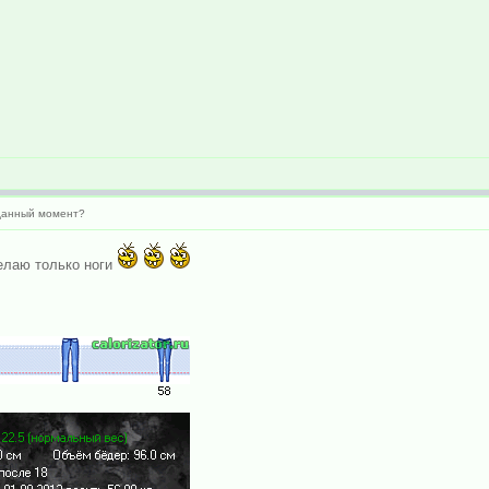
 данный момент?
елаю только ноги