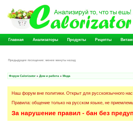
Главная
Анализаторы
Продукты
Рецепты
Витам
Предыдущее посещение: менее минуты назад
Форум Calorizator
»
Дом и работа
»
Мода
Наш форум вне политики. Открыт для русскоязычного нас
Правила: общение только на русском языке, не приемлемы
За нарушение правил - бан без преду