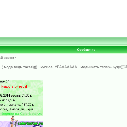
Сообщение
ный момент?
.( мода ведь такая))))...купила..УРААААААА...модничать теперь буду))))Т