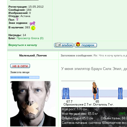
Регистрация:
15.05.2012
Сообщения:
184
Изображений:
0
Откуда:
Астана
Пол:
Знак зодиака:
В наличии:
393
Награды:
14
Блог:
Просмотр блога (0)
Вернуться к началу
Маленький_Пончик
Заголовок сообщения:
Re: Что я хочу купить в
У меня эпилятор Браун Силк Эпил, д
Завезла вещи
_________________