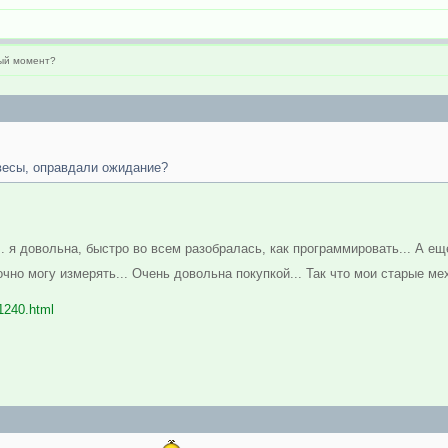
ный момент?
есы, оправдали ожидание?
 я довольна, быстро во всем разобралась, как программировать... А ещ
точно могу измерять... Очень довольна покупкой... Так что мои старые м
s1240.html