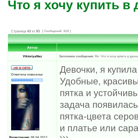
Что я хочу купить в
Страница
43
из
93
[ Сообщений: 926 ]
Автор
ViktoriyaNaz
Заголовок сообщения:
Re: Что я хочу купить в дан
Девочки, я купил
Отметила новоселье
Удобные, красивы
пятка и устойчивы
задача появилась
пятка-цвета серо
и платье или сар
Регистрация:
06.04.2012