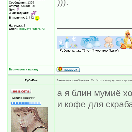
))).
Сообщения:
1357
Откуда:
Смоленск
Пол:
Знак зодиака:
В наличии:
1,442
______________
Награды:
2
Блог:
Просмотр блога (0)
Вернуться к началу
ТуСьКин
Заголовок сообщения:
Re: Что я хочу купить в дан
а я блин мумиё х
Пустила кошечку
и кофе для скраб