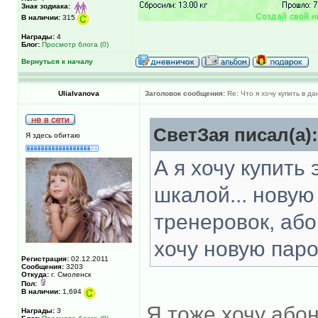
Знак зодиака:
В наличии:
315
Награды:
4
Блог:
Просмотр блога (0)
Вернуться к началу
UliaIvanova
Заголовок сообщения:
Re: Что я хочу купить в д
СветЗая писал(а):
Я здесь обитаю
А я хочу купить
шкалой... нову
тренеровок, або
хочу новую паро
Регистрация:
02.12.2011
Сообщения:
3203
Откуда:
г. Смоленск
Пол:
В наличии:
1,694
Я тоже хочу абон
Награды:
3