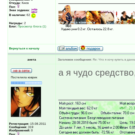
Откуда:
Киев
Пол:
Знак зодиака:
В наличии:
62
Награды:
2
Блог:
Просмотр блога (1)
Вернуться к началу
анета
Заголовок сообщения:
Re: Что я хочу купить в дан
а я чудо средство
Постелила коврик
______________
Регистрация:
15.08.2011
Сообщения:
319
Изображений:
0
Пол: