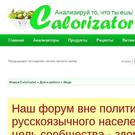
Главная
Анализаторы
Продукты
Рецепты
Витам
Предыдущее посещение: менее минуты назад
Стиль:
Форум Calorizator
»
Дом и работа
»
Мода
Наш форум вне полити
русскоязычного насел
цель сообщества - здо