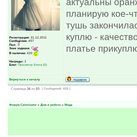
актуальны оранж
планирую кое-чт
тушь закончилас
куплю - качеств
Регистрация:
31.12.2011
Сообщения:
457
Пол:
платье прикуплю
Знак зодиака:
В наличии:
420
Награды:
1
Блог:
Просмотр блога (0)
Вернуться к началу
Страница
36
из
93
[ Сообщений: 926 ]
Форум Calorizator
»
Дом и работа
»
Мода