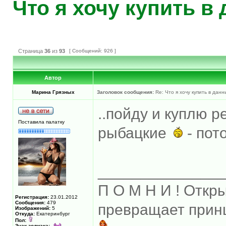
Что я хочу купить в
Страница
36
из
93
[ Сообщений: 926 ]
Автор
Марина Грязных
Заголовок сообщения:
Re: Что я хочу купить в дан
..пойду и куплю р
Поставила палатку
рыбацкие
- пот
______________
П О М Н И ! Откр
Регистрация:
23.01.2012
Сообщения:
479
превращает прин
Изображений:
5
Откуда:
Екатеринбург
Пол:
Знак зодиака: