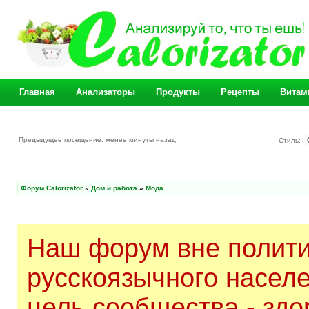
Главная
Анализаторы
Продукты
Рецепты
Витам
Предыдущее посещение: менее минуты назад
Стиль:
Форум Calorizator
»
Дом и работа
»
Мода
Наш форум вне полити
русскоязычного насел
цель сообщества - здо