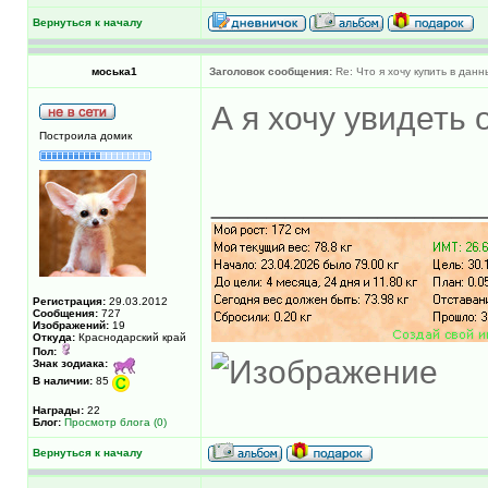
Вернуться к началу
моська1
Заголовок сообщения:
Re: Что я хочу купить в дан
А я хочу увидеть 
Построила домик
______________
Регистрация:
29.03.2012
Сообщения:
727
Изображений:
19
Откуда:
Краснодарский край
Пол:
Знак зодиака:
В наличии:
85
Награды:
22
Блог:
Просмотр блога (0)
Вернуться к началу