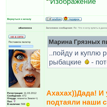
Вернуться к началу
utkanoosss
Заголовок сообщения:
Re: Что я хочу купить в дан
Марина Грязных пи
Поставила палатку
..пойду и куплю 
рыбацкие
- по
Ахахах))Дада! И 
Регистрация:
11.03.2012
Сообщения:
472
Откуда:
планета Земля =)
подтаяли наши су
Пол:
В наличии:
568