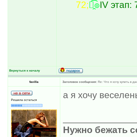
72;
๏̯͡๏
IV этап: 
Вернуться к началу
favilla
Заголовок сообщения:
Re: Что я хочу купить в д
а я хочу веселен
Решила остаться
______________
Нужно бежать со