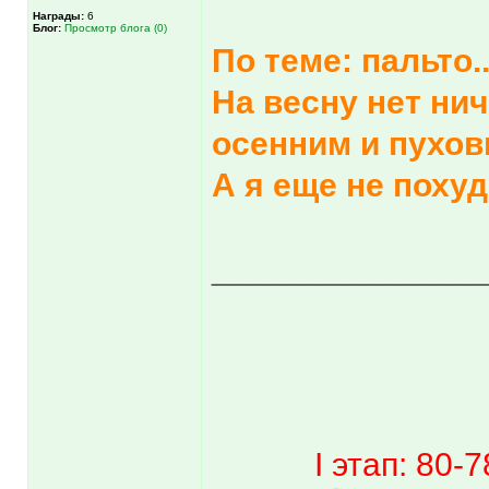
Награды:
6
Блог:
Просмотр блога (0)
По теме: пальто.
На весну нет ни
осенним и пухо
А я еще не поху
______________
I этап: 80-7