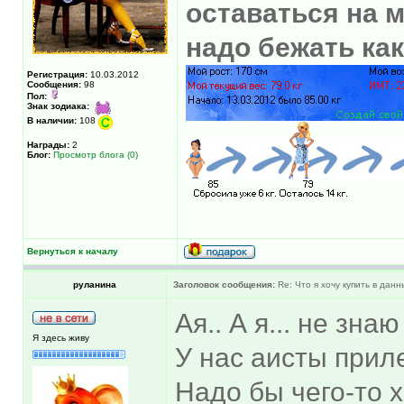
оставаться на м
надо бежать ка
Регистрация:
10.03.2012
Сообщения:
98
Пол:
Знак зодиака:
В наличии:
108
Награды:
2
Блог:
Просмотр блога (0)
Вернуться к началу
руланина
Заголовок сообщения:
Re: Что я хочу купить в дан
Ая.. А я... не знаю
Я здесь живу
У нас аисты прил
Надо бы чего-то х