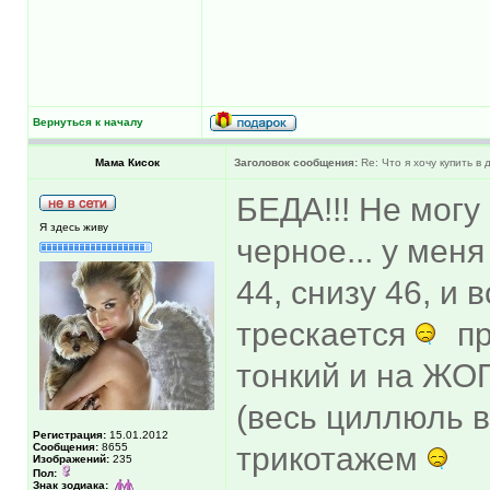
Вернуться к началу
Мама Кисок
Заголовок сообщения:
Re: Что я хочу купить в
БЕДА!!! Не могу
Я здесь живу
черное... у мен
44, снизу 46, и 
трескается
пр
тонкий и на ЖО
(весь циллюль в
Регистрация:
15.01.2012
Сообщения:
8655
трикотажем
Изображений:
235
Пол:
Знак зодиака: