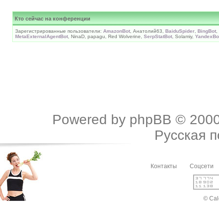
Кто сейчас на конференции
Зарегистрированные пользователи:
AmazonBot
, Анатолий63,
BaiduSpider
,
BingBot
,
MetaExternalAgentBot
, NinaD, papagu, Red Wolverine,
SerpStatBot
, Solamiy,
YandexBo
Powered by
phpBB
© 2000
Русская 
Контакты
Соцсети
© Cal