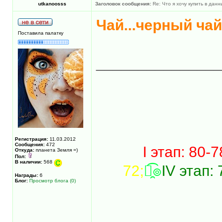
utkanoosss
Заголовок сообщения:
Re: Что я хочу купить в дан
Чай...черный ча
Поставила палатку
______________
Регистрация:
11.03.2012
Сообщения:
472
I этап: 80-7
Откуда:
планета Земля =)
Пол:
В наличии:
568
72;
๏̯͡๏
IV этап: 
Награды:
6
Блог:
Просмотр блога (0)