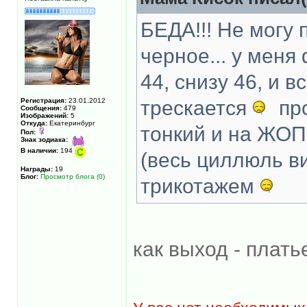
БЕДА!!! Не могу
черное... у мен
44, снизу 46, и 
Регистрация:
23.01.2012
трескается
про
Сообщения:
479
Изображений:
5
Откуда:
Екатеринбург
тонкий и на ЖОП
Пол:
Знак зодиака:
В наличии:
194
(весь циллюль ви
Награды:
19
Блог:
Просмотр блога (0)
трикотажем
как выход - плать