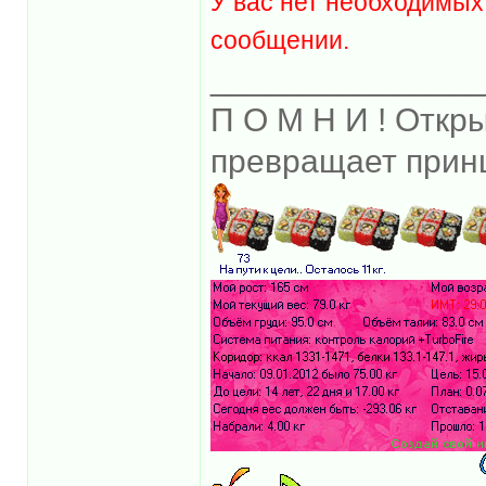
У вас нет необходимых
сообщении.
______________
П О М Н И ! Откр
превращает прин