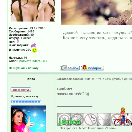
Регистрация:
13.12.2010
Сообщения:
1489
- Дорогой - ты заметил как я похудела?
Изображений:
85
- Как же я могу заметить, когда ты за 
Откуда:
Россия
Пол:
Знак зодиака:
В наличии:
270
Награды:
46
Блог:
Просмотр блога (11)
Вернуться к началу
jerica
Заголовок сообщения:
Re: Что я хочу купить в дан
rainbow
зачем он тебе? )))
Я давно здесь живу
_________________