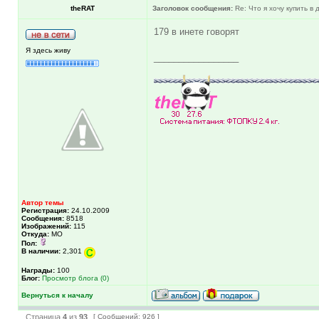
theRAT
Заголовок сообщения:
Re: Что я хочу купить в
179 в инете говорят
Я здесь живу
_________________
Автор темы
Регистрация:
24.10.2009
Сообщения:
8518
Изображений:
115
Откуда:
МО
Пол:
В наличии:
2,301
Награды:
100
Блог:
Просмотр блога (0)
Вернуться к началу
Страница
4
из
93
[ Сообщений: 926 ]