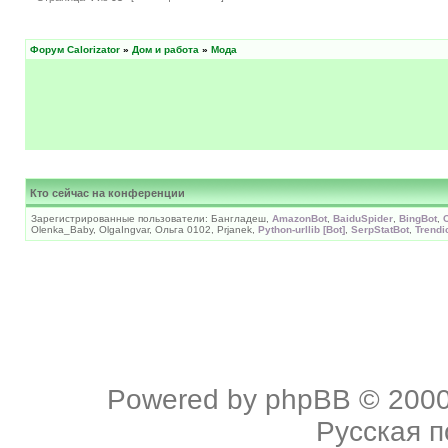
Форум Calorizator
»
Дом и работа
»
Мода
Кто сейчас на конференции
Зарегистрированные пользователи: Бангладеш,
AmazonBot
,
BaiduSpider
,
BingBot
,
Olenka_Baby, OlgaIngvar, Ольга 0102, Prjanek,
Python-urllib [Bot]
,
SerpStatBot
,
Trendi
Powered by
phpBB
© 2000
Русская 