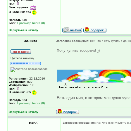
Откуда:
Коломна
Пол:
Знак зодиака:
В наличии:
564
Награды:
35
Блог:
Просмотр блога (0)
Вернуться к началу
Жаннета
Заголовок сообщения:
Re: Что я хочу купить в дан
Хочу купить тооортик! ))
Пустила кошечку
_________________
Регистрация:
22.12.2010
Сообщения:
830
Изображений:
10
Пол:
В наличии:
985
Есть один мир, в котором моя душа чувст
Награды:
23
Блог:
Просмотр блога (0)
Вернуться к началу
theRAT
Заголовок сообщения:
Re: Что я хочу купить в