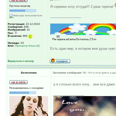
Пустила кошечку
Я сережки хочу оттуда!!! 2 раза теряла!
_________________
Регистрация:
22.12.2010
Сообщения:
830
Изображений:
10
Пол:
В наличии:
985
Награды:
23
Блог:
Просмотр блога (0)
Есть один мир, в котором моя душа чувст
Вернуться к началу
Белоснежка
Заголовок сообщения:
Re: Что я хочу купить в д
а я столько всего хочу... мне все даж
Познакомилась с соседями
_________________