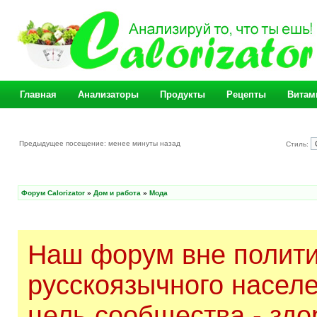
Главная
Анализаторы
Продукты
Рецепты
Витам
Предыдущее посещение: менее минуты назад
Стиль:
Форум Calorizator
»
Дом и работа
»
Мода
Наш форум вне полити
русскоязычного насел
цель сообщества - здо