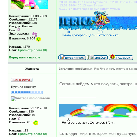
20.01.10-04.11.11 жил Булчонок... 22.01.12-14.12.1
13.08.99-04.05.13 жил Бимыч
01.10.17-настоящее время живет Муська
Регистрация:
31.03.2009
Сообщения:
12177
Изображений:
236
Откуда:
Россия
Пол:
Знак зодиака:
В наличии:
6,704
Награды:
270
Блог:
Просмотр блога (0)
Вернуться к началу
Жаннета
Заголовок сообщения:
Re: Что я хочу купить в дан
Сегодня пойдем мясо покупать, завтра
Пустила кошечку
_________________
Регистрация:
22.12.2010
Сообщения:
830
Изображений:
10
Пол:
В наличии:
985
Награды:
23
Есть один мир, в котором моя душа чувст
Блог:
Просмотр блога (0)