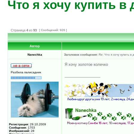
Что я хочу купить в
Страница
4
из
93
[ Сообщений: 926 ]
Автор
Nanechka
Заголовок сообщения:
Re: Что я хочу купить в
Я хочу золотое колечко
Разбила палисадник
_________________
Регистрация:
29.10.2009
Сообщения:
1703
Изображений:
28