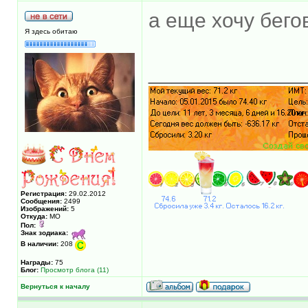
а еще хочу бег
Я здесь обитаю
_____________
Регистрация:
29.02.2012
Сообщения:
2499
Изображений:
5
Откуда:
МО
Пол:
Знак зодиака:
В наличии:
208
Награды:
75
Блог:
Просмотр блога (11)
Вернуться к началу