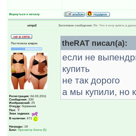
Вернуться к началу
uriqo2
Заголовок сообщения:
Re: Что я хочу купить в дан
theRAT писал(а):
Постелила коврик
если не выпендр
купить
не так дорого
а мы купили, но 
Регистрация:
04.03.2011
Сообщения:
330
Изображений:
25
Откуда:
Германия
Пол:
Знак зодиака:
В наличии:
471
Награды:
16
Блог:
Просмотр блога (5)