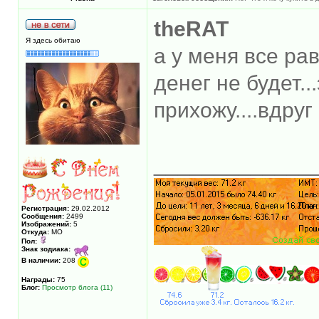
theRAT
Я здесь обитаю
а у меня все ра
денег не будет..
прихожу....вдру
_____________
Регистрация:
29.02.2012
Сообщения:
2499
Изображений:
5
Откуда:
МО
Пол:
Знак зодиака:
В наличии:
208
Награды:
75
Блог:
Просмотр блога (11)