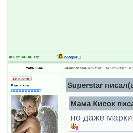
Вернуться к началу
Мама Кисок
Заголовок сообщения:
Re: Что я хочу купить в
Superstar писал(а
Я здесь живу
Мама Кисок писа
но даже марки 