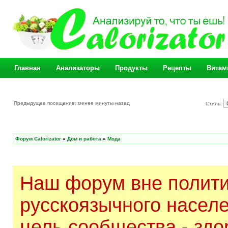
Главная
Анализаторы
Продукты
Рецепты
Витам
Предыдущее посещение: менее минуты назад
Стиль:
Форум Calorizator
»
Дом и работа
»
Мода
Наш форум вне полити
русскоязычного насел
цель сообщества - здо