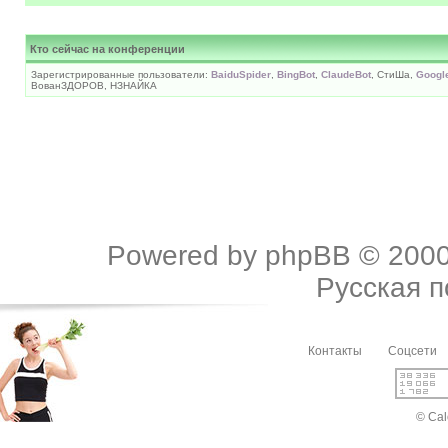
Кто сейчас на конференции
Зарегистрированные пользователи:
BaiduSpider
,
BingBot
,
ClaudeBot
, СтиШа,
Googl
ВованЗДОРОВ, НЗНАЙКА
Powered by
phpBB
© 2000
Русская 
Контакты
Соцсети
© Cal