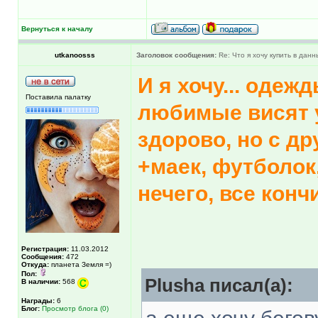
Вернуться к началу
utkanoosss
Заголовок сообщения:
Re: Что я хочу купить в дан
И я хочу... одеж
Поставила палатку
любимые висят у
здорово, но с др
+маек, футболок
нечего, все кон
Регистрация:
11.03.2012
Сообщения:
472
Откуда:
планета Земля =)
Пол:
Plusha писал(а):
В наличии:
568
Награды:
6
Блог:
Просмотр блога (0)