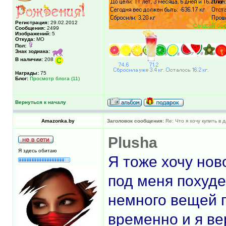
Регистрация:
29.02.2012
Сообщения:
2499
Изображений:
5
Откуда:
МО
Пол:
Знак зодиака:
В наличии:
208
Награды:
75
Блог:
Просмотр блога (11)
Вернуться к началу
Amazonka.by
Заголовок сообщения:
Re: Что я хочу купить в
Plusha
Я здесь обитаю
Я тоже хочу но
под меня похуде
немного вещей по
временно и я ве