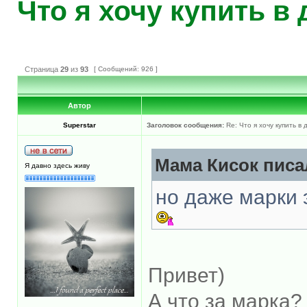
Что я хочу купить в
Страница
29
из
93
[ Сообщений: 926 ]
Автор
Superstar
Заголовок сообщения:
Re: Что я хочу купить в
Мама Кисок писал
Я давно здесь живу
но даже марки э
Привет)
А что за марка?