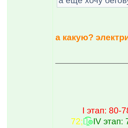
а еще хочу бего
а какую? элект
______________
I этап: 80-7
72;
๏̯͡๏
IV этап: 