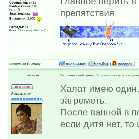
Главное верить в 
Сообщения:
6415
Изображений:
110
препятствия
Пол:
Знак зодиака:
В наличии:
2,052
Награды:
81
Блог:
Просмотр блога (0)
Вернуться к началу
rainbow
Заголовок сообщения:
Re: Что я хочу купить в дан
Халат имею один,
Я здесь живу
загреметь.
После ванной в п
если дитя нет, то