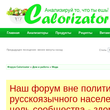
Главная
Анализаторы
Продукты
Рецепты
Витам
Предыдущее посещение: менее минуты назад
Стиль:
Форум Calorizator
»
Дом и работа
»
Мода
Наш форум вне полити
русскоязычного насел
цель сообщества - здо