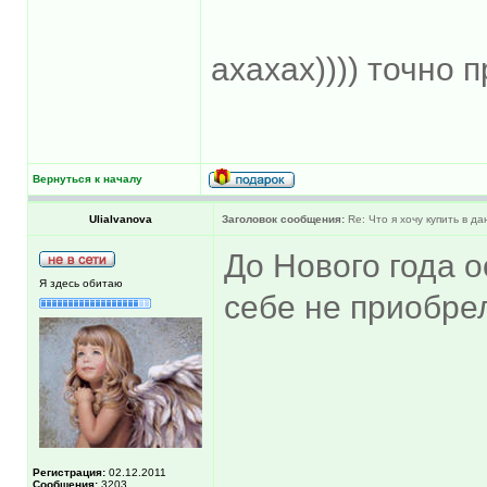
ахахах)))) точно п
Вернуться к началу
UliaIvanova
Заголовок сообщения:
Re: Что я хочу купить в д
До Нового года о
Я здесь обитаю
себе не приобрел
Регистрация:
02.12.2011
Сообщения:
3203