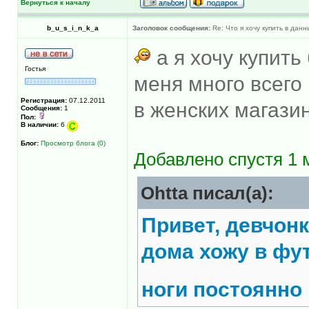
Вернуться к началу
b_u_s_i_n_k_a
Заголовок сообщения:
Re: Что я хочу купить в дан
а я хочу купить
Гостья
меня много всего 
Регистрация:
07.12.2011
в женских магази
Сообщения:
1
Пол:
В наличии:
6
Блог:
Просмотр блога (0)
Добавлено спустя 1 
Ohtta писал(а):
Привет, девчонк
дома хожу в фут
ноги постоянн