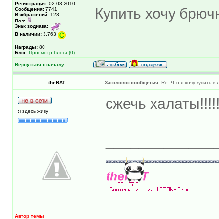
Регистрация:
02.03.2010
Купить хочу брючн
Сообщения:
7741
Изображений:
123
Пол:
Знак зодиака:
В наличии:
3,763
Награды:
80
Блог:
Просмотр блога (0)
Вернуться к началу
theRAT
Заголовок сообщения:
Re: Что я хочу купить в
сжечь халаты!!!!!!!
Я здесь живу
_____________
Автор темы