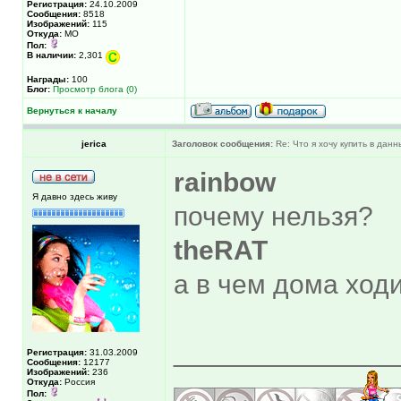
Регистрация:
24.10.2009
Сообщения:
8518
Изображений:
115
Откуда:
МО
Пол:
В наличии:
2,301
Награды:
100
Блог:
Просмотр блога (0)
Вернуться к началу
jerica
Заголовок сообщения:
Re: Что я хочу купить в дан
rainbow
Я давно здесь живу
почему нельзя?
theRAT
а в чем дома ход
______________
Регистрация:
31.03.2009
Сообщения:
12177
Изображений:
236
Откуда:
Россия
Пол: