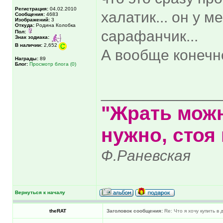
Регистрация:
04.02.2010
халатик... он у м
Сообщения:
4683
Изображений:
3
Откуда:
Родина Колобка
сарафанчик...
Пол:
Знак зодиака:
В наличии:
2,652
А вообще конечно
Награды:
89
Блог:
Просмотр блога (0)
______________
"Жрать можн
нужно, стоя 
Ф.Раневская
Вернуться к началу
theRAT
Заголовок сообщения:
Re: Что я хочу купить в