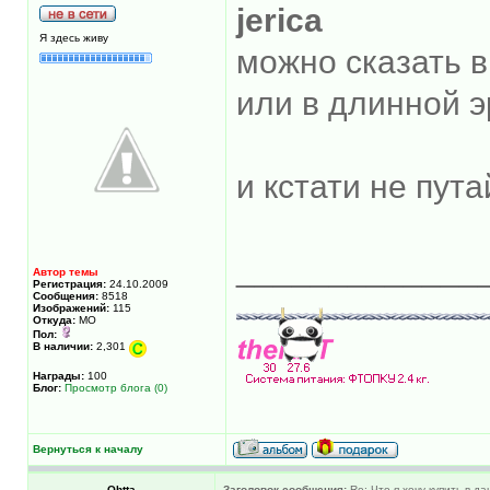
jerica
Я здесь живу
можно сказать 
или в длинной 
и кстати не пут
_____________
Автор темы
Регистрация:
24.10.2009
Сообщения:
8518
Изображений:
115
Откуда:
МО
Пол:
В наличии:
2,301
Награды:
100
Блог:
Просмотр блога (0)
Вернуться к началу
Ohtta
Заголовок сообщения:
Re: Что я хочу купить в д