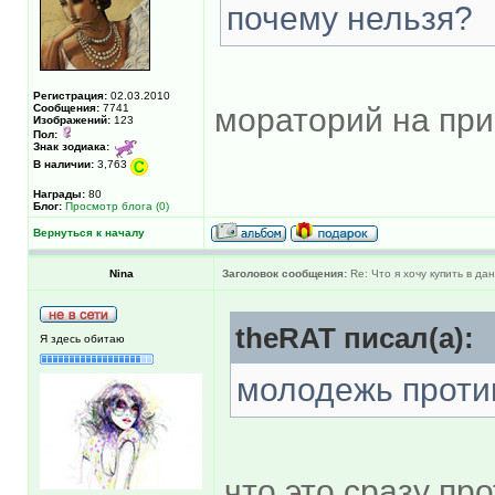
почему нельзя?
Регистрация:
02.03.2010
Сообщения:
7741
мораторий на пр
Изображений:
123
Пол:
Знак зодиака:
В наличии:
3,763
Награды:
80
Блог:
Просмотр блога (0)
Вернуться к началу
Nina
Заголовок сообщения:
Re: Что я хочу купить в д
theRAT писал(а):
Я здесь обитаю
молодежь против
что это сразу пр