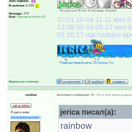
Знак зодиака:
В наличии:
6,704
Награды:
270
Блог:
Просмотр блога (0)
20.01.10-04.11.11 жил Б
13.08.99-04.05.13 жил
01.10.17-настоящее вр
Вернуться к началу
rainbow
Заголовок сообщения:
Re: Что я хочу купить в дан
jerica писал(а):
Я здесь живу
rainbow