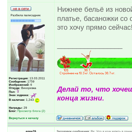
Нижнее бельё из нов
Разбила палисадник
платье, басаножки со 
это хочу прямо сейчас
_________________
Регистрация:
13.03.2011
Сообщения:
1759
Изображений:
6
Делай то, что хоче
Откуда:
Вихоревка
Пол:
Знак зодиака:
конца жизни.
В наличии:
1,243
Награды:
29
Блог:
Просмотр блога (2)
Вернуться к началу
anna76
Заголовок сообщения:
Re: Что я хочу купить в дан