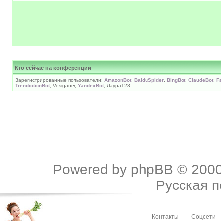
Кто сейчас на конференции
Зарегистрированные пользователи:
AmazonBot
,
BaiduSpider
,
BingBot
,
ClaudeBot
,
F
TrendictionBot
, Vesiganer,
YandexBot
, Лаура123
Powered by
phpBB
© 2000
Русская 
Контакты
Соцсети