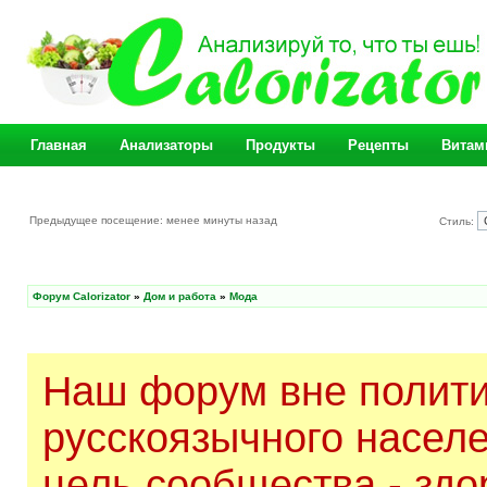
Главная
Анализаторы
Продукты
Рецепты
Витам
Предыдущее посещение: менее минуты назад
Стиль:
Форум Calorizator
»
Дом и работа
»
Мода
Наш форум вне полити
русскоязычного насел
цель сообщества - здо