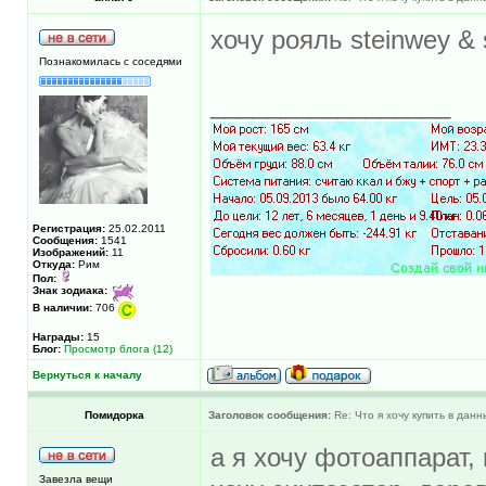
хочу рояль steinwey &
Познакомилась с соседями
_________________
Регистрация:
25.02.2011
Сообщения:
1541
Изображений:
11
Откуда:
Рим
Пол:
Знак зодиака:
В наличии:
706
Награды:
15
Блог:
Просмотр блога (12)
Вернуться к началу
Помидорка
Заголовок сообщения:
Re: Что я хочу купить в дан
а я хочу фотоаппарат,
Завезла вещи