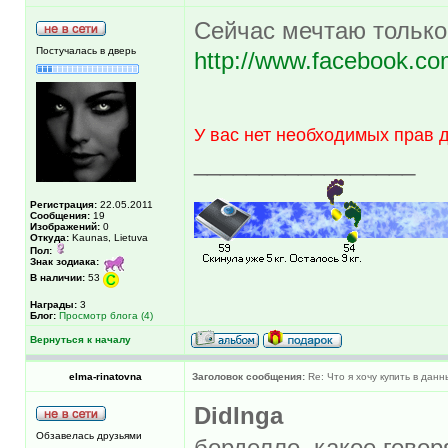
Сейчас мечтаю только 
Постучалась в дверь
http://www.facebook.co
У вас нет необходимых прав 
_________________
Регистрация:
22.05.2011
Сообщения:
19
Изображений:
0
Откуда:
Kaunas, Lietuva
Пол:
Знак зодиака:
В наличии:
53
Награды:
3
Блог:
Просмотр блога (4)
Вернуться к началу
elma-rinatovna
Заголовок сообщения:
Re: Что я хочу купить в дан
DidInga
Обзавелась друзьями
борделло. какое гово