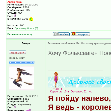
Автор темы
Регистрация:
24.10.2009
Сообщения:
8518
Изображений:
115
Откуда:
МО
Пол:
В наличии:
2,301
Награды:
100
Блог:
Просмотр блога (0)
Вернуться к началу
Багира
Заголовок сообщения:
Re: Что я хочу купить в дан
Хочу Фольксваген Пол
Я здесь живу
_________________
Я пойду налево,
Регистрация:
05.12.2010
Сообщения:
5381
Изображений:
33
Откуда:
Череповец
Я ведь - корол
Пол:
Знак зодиака: