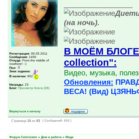
_________________
Диети
(на ночь).
В МОЁМ БЛОГЕ "
Регистрация:
06.05.2011
Сообщения:
1450
collection":
Откуда:
From the middle of
nowhere! :-)
Пол:
Видео, музыка, поле
Знак зодиака:
В наличии:
902
Обновления:
ПРАВД
Награды:
23
Блог:
Просмотр блога (28)
ВЕСА! (Вид) ЦЗЯНЬ
Вернуться к началу
Страница
15
из
93
[ Сообщений: 926 ]
Форум Calorizator
»
Дом и работа
»
Мода