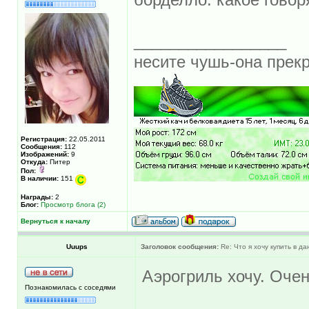
_________________
несите чушь-она прекр
Регистрация:
22.05.2011
Сообщения:
112
Изображений:
9
Откуда:
Питер
Пол:
В наличии:
151
Награды:
2
Блог:
Просмотр блога (2)
Вернуться к началу
Uuups
Заголовок сообщения:
Re: Что я хочу купить в д
Аэрогриль хочу. Оче
Познакомилась с соседями