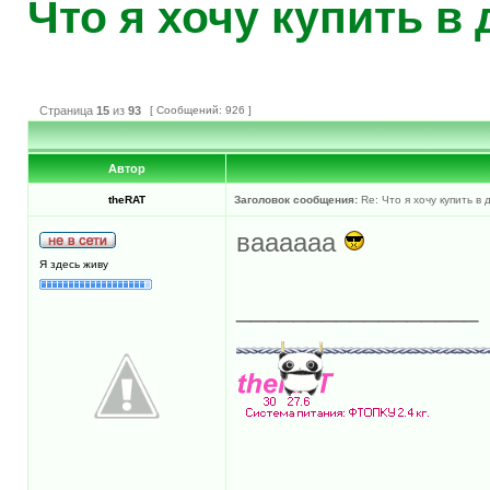
Что я хочу купить в
Страница
15
из
93
[ Сообщений: 926 ]
Автор
theRAT
Заголовок сообщения:
Re: Что я хочу купить в
ваааааа
Я здесь живу
_________________