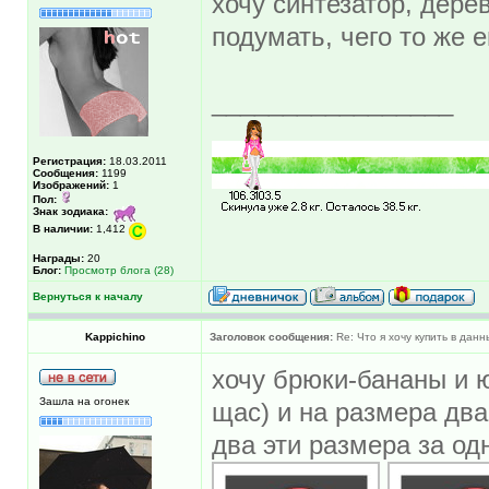
хочу синтезатор, дере
подумать, чего то же 
_________________
Регистрация:
18.03.2011
Сообщения:
1199
Изображений:
1
Пол:
Знак зодиака:
В наличии:
1,412
Награды:
20
Блог:
Просмотр блога (28)
Вернуться к началу
Kappichino
Заголовок сообщения:
Re: Что я хочу купить в дан
хочу брюки-бананы и ю
Зашла на огонек
щас) и на размера дв
два эти размера за одн