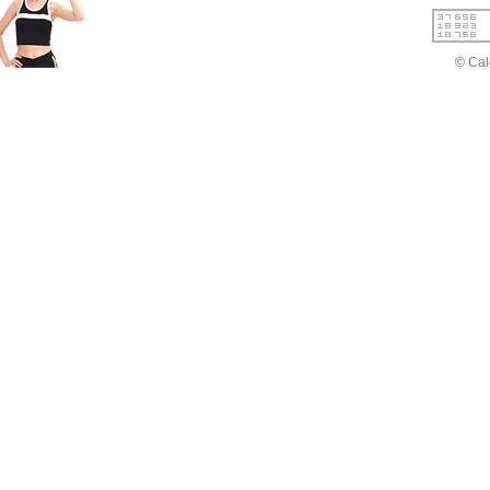
© Cal