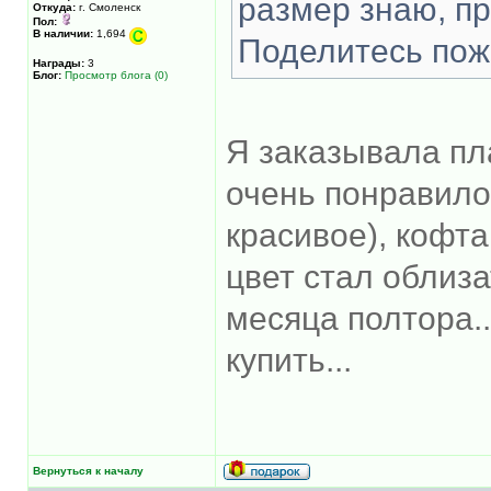
размер знаю, п
Откуда:
г. Смоленск
Пол:
В наличии:
1,694
Поделитесь пож
Награды:
3
Блог:
Просмотр блога (0)
Я заказывала пла
очень понравилос
красивое), кофта
цвет стал облизат
месяца полтора.
купить...
Вернуться к началу