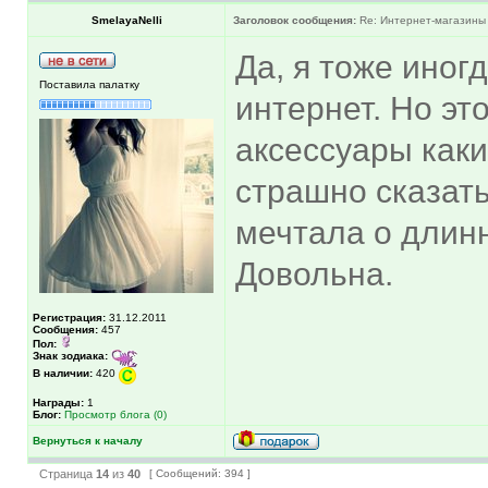
SmelayaNelli
Заголовок сообщения:
Re: Интернет-магазины
Да, я тоже иног
Поставила палатку
интернет. Но эт
аксессуары каки
страшно сказать
мечтала о длинн
Довольна.
Регистрация:
31.12.2011
Сообщения:
457
Пол:
Знак зодиака:
В наличии:
420
Награды:
1
Блог:
Просмотр блога (0)
Вернуться к началу
Страница
14
из
40
[ Сообщений: 394 ]