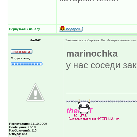
Вернуться к началу
theRAT
Заголовок сообщения:
Re: Интернет-магазины
marinochka
Я здесь живу
у нас соседи за
_____________
Регистрация:
24.10.2009
Сообщения:
8518
Изображений:
115
Откуда:
МО