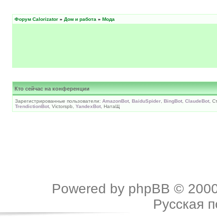
Форум Calorizator
»
Дом и работа
»
Мода
Кто сейчас на конференции
Зарегистрированные пользователи:
AmazonBot
,
BaiduSpider
,
BingBot
,
ClaudeBot
, С
TrendictionBot
, Victorspb,
YandexBot
, НатаЩ
Powered by
phpBB
© 2000
Русская 