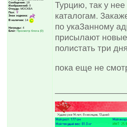
Турцию, так у нее
Сообщения:
18
Изображений:
0
Откуда:
МОСКВА
Пол:
каталогам. 3акаже
Знак зодиака:
В наличии:
14
по ука3анному ад
Награды:
4
Блог:
Просмотр блога (0)
присылают новые 
полистать три дня
пока еще не смот
______________