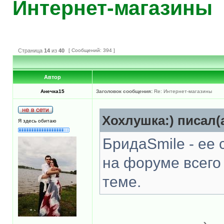
Интернет-магазины
Страница
14
из
40
[ Сообщений: 394 ]
Автор
Анечка15
Заголовок сообщения:
Re: Интернет-магазины
Хохлушка:) писал(а
Я здесь обитаю
БридаSmile - ее
на форуме всего
теме.