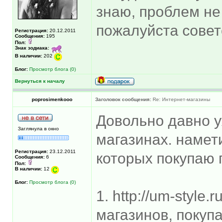
знаю, проблем не
пожалуйста сове
Регистрация:
20.12.2011
Сообщения:
195
Пол:
Знак зодиака:
В наличии:
202
Блог:
Просмотр блога (0)
Вернуться к началу
poprosimenkooo
Заголовок сообщения:
Re: Интернет-магазины
Довольно давно у
Заглянула в окно
магазинах. намет
Регистрация:
23.12.2011
которых покупаю 
Сообщения:
6
Пол:
В наличии:
12
Блог:
Просмотр блога (0)
1. http://um-style
магазинов, покуп