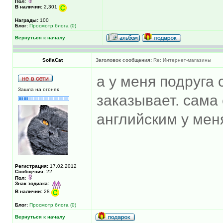
Пол:
В наличии:
2,301
Награды:
100
Блог:
Просмотр блога (0)
Вернуться к началу
SofiaCat
Заголовок сообщения:
Re: Интернет-магазины
а у меня подруга
Зашла на огонек
заказывает. сама 
английским у мен
Регистрация:
17.02.2012
Сообщения:
22
Пол:
Знак зодиака:
В наличии:
28
Блог:
Просмотр блога (0)
Вернуться к началу