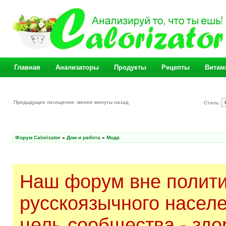
Главная
Анализаторы
Продукты
Рецепты
Витам
Предыдущее посещение: менее минуты назад
Стиль:
Форум Calorizator
»
Дом и работа
»
Мода
Наш форум вне полити
русскоязычного насел
цель сообщества - здо