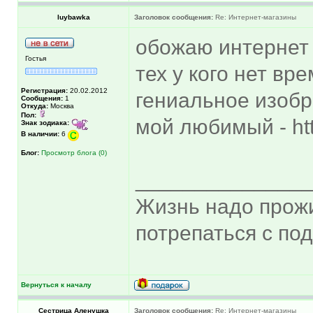
luybawka
Заголовок сообщения:
Re: Интернет-магазины
обожаю интернет 
Гостья
тех у кого нет вр
Регистрация:
20.02.2012
гениальное изобре
Сообщения:
1
Откуда:
Москва
Пол:
мой любимый - htt
Знак зодиака:
В наличии:
6
Блог:
Просмотр блога (0)
______________
Жизнь надо прожи
потрепаться с по
Вернуться к началу
Сестрица Аленушка
Заголовок сообщения:
Re: Интернет-магазины