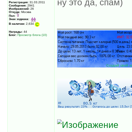
ну это да, спам)
Регистрация:
31.03.2011
Сообщения:
2941
Изображений:
26
Откуда:
Москва
Пол:
Знак зодиака:
______________
В наличии:
2,634
Награды:
44
Блог:
Просмотр блога (10)