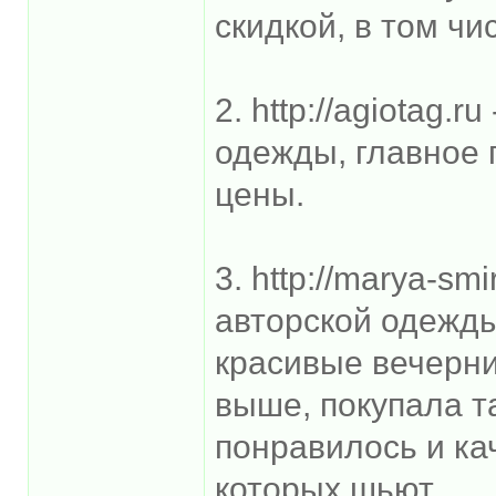
скидкой, в том ч
2. http://agiotag.
одежды, главное 
цены.
3. http://marya-sm
авторской одежд
красивые вечерни
выше, покупала т
понравилось и ка
которых шьют