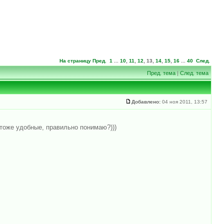
На страницу
Пред.
1
...
10
,
11
,
12
,
13
,
14
,
15
,
16
...
40
След.
Пред. тема
|
След. тема
Добавлено:
04 ноя 2011, 13:57
 тоже удобные, правильно понимаю?)))