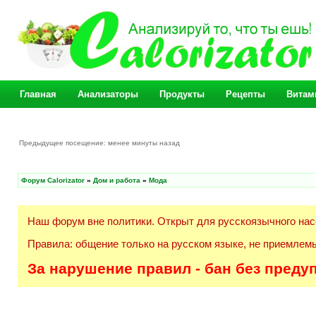
Главная
Анализаторы
Продукты
Рецепты
Витам
Предыдущее посещение: менее минуты назад
Форум Calorizator
»
Дом и работа
»
Мода
Наш форум вне политики. Открыт для русскоязычного нас
Правила: общение только на русском языке, не приемлемы
За нарушение правил - бан без преду