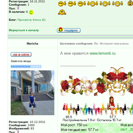
Регистрация:
16.11.2011
Сообщения:
1
Пол:
В наличии:
6
Блог:
Просмотр блога (0)
Вернуться к началу
Maricha
Заголовок сообщения:
Re: Интернет-магазины
А мне нравится
www.lemonti.ru
Завезла вещи
_________________
Регистрация:
10.12.2011
Сообщения:
1060
Изображений:
83
Пол: