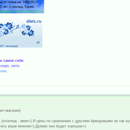
к самое себя.
коро, лето.
лки.
ет-магазин)
 (платице...ммм=) И цены по сровнению с другими брендовыми не так ку
тать ваше мнение=) Думаю оно будет хорошое=)