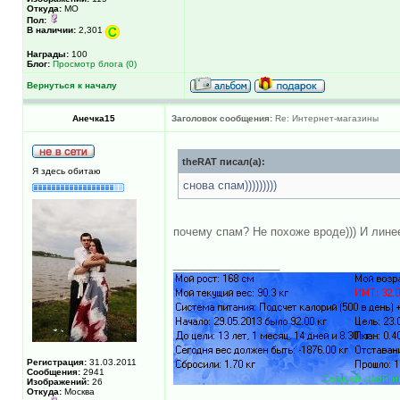
Откуда:
МО
Пол:
В наличии:
2,301
Награды:
100
Блог:
Просмотр блога (0)
Вернуться к началу
Анечка15
Заголовок сообщения:
Re: Интернет-магазины
theRAT писал(а):
Я здесь обитаю
снова спам)))))))))
почему спам? Не похоже вроде))) И лине
_________________
Регистрация:
31.03.2011
Сообщения:
2941
Изображений:
26
Откуда:
Москва