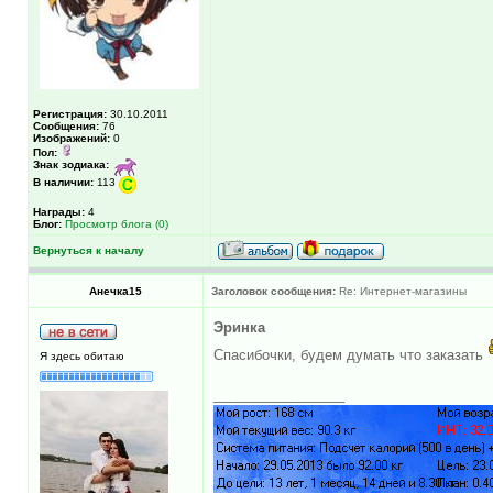
Регистрация:
30.10.2011
Сообщения:
76
Изображений:
0
Пол:
Знак зодиака:
В наличии:
113
Награды:
4
Блог:
Просмотр блога (0)
Вернуться к началу
Анечка15
Заголовок сообщения:
Re: Интернет-магазины
Эринка
Спасибочки, будем думать что заказать
Я здесь обитаю
_________________