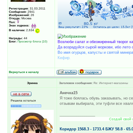
Регистрация:
31.03.2011
Сообщения:
2941
Изображений:
26
Откуда:
Москва
Пол:
Знак зодиака:
В наличии:
2,634
Награды:
44
Возлюби салат и обезжиренный творог ка
Блог:
Просмотр блога (10)
Да возрадуйся сырой моркови, ибо лето с
Во имя огурцов, капусты и святой минера
Кефир.
Вернуться к началу
Эринка
Заголовок сообщения:
Re: Интернет-магазины
Анечка15
Я тоже боялась обувь заказывать, но се
Решила остаться
отзывам выбирала, эти туфли все хваля
_________________
Коридор 1568.3 - 1733.4 БЖУ 58.8 - 65.0 