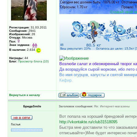
Регистрация:
31.03.2011
Сообщения:
2941
Изображений:
26
Откуда:
Москва
Пол:
Знак зодиака:
В наличии:
2,634
Награды:
44
Блог:
Просмотр блога (10)
Возлюби салат и обезжиренный творог ка
Да возрадуйся сырой моркови, ибо лето с
Во имя огурцов, капусты и святой минера
Кефир.
Вернуться к началу
БридаSmile
Заголовок сообщения:
Re: Интернет-магазины
Вот попала на хороший брендовой интерн
http://vkontakte.ru/club31518095
Гостья
Быстра мне доставили то что заказывала
отписывайте=)Мне будет интересно почи