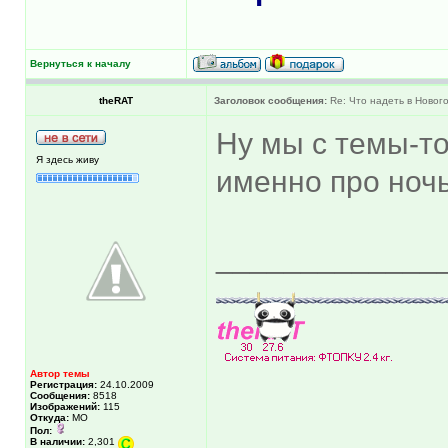
Вернуться к началу
theRAT
Заголовок сообщения:
Re: Что надеть в Новог
Ну мы с темы-то 
Я здесь живу
именно про ноч
_____________
Автор темы
Регистрация:
24.10.2009
Сообщения:
8518
Изображений:
115
Откуда:
МО
Пол:
В наличии:
2,301