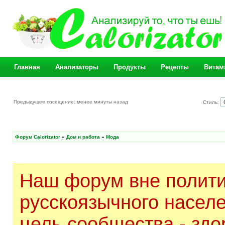
Главная
Анализаторы
Продукты
Рецепты
Витам
Предыдущее посещение: менее минуты назад
Стиль:
Форум Calorizator
»
Дом и работа
»
Мода
Наш форум вне полити
русскоязычного насел
цель сообщества - здо