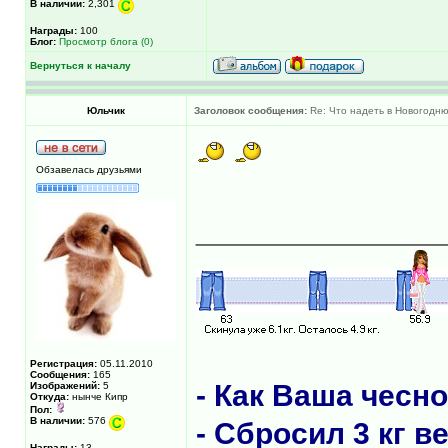
В наличии:
2,301
Награды:
100
Блог:
Просмотр блога (0)
Вернуться к началу
Юльчик
Заголовок сообщения:
Re: Что надеть в Новогодн
Обзавелась друзьями
______________
Регистрация:
05.11.2010
Сообщения:
165
- Как Вашa чесн
Изображений:
5
Откуда:
нынче Кипр
Пол:
В наличии:
576
- Сбросил 3 кг в
Награды:
13