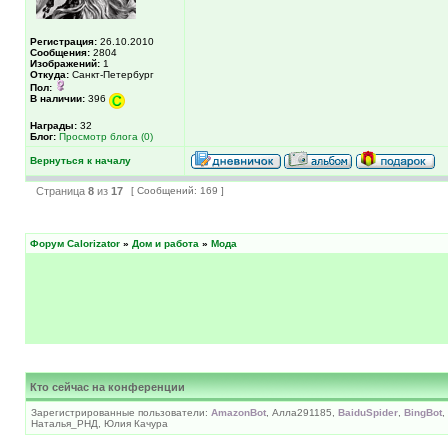
Регистрация:
26.10.2010
Сообщения:
2804
Изображений:
1
Откуда:
Санкт-Петербург
Пол:
В наличии:
396
Награды:
32
Блог:
Просмотр блога (0)
Вернуться к началу
Страница
8
из
17
[ Сообщений: 169 ]
Форум Calorizator
»
Дом и работа
»
Мода
Кто сейчас на конференции
Зарегистрированные пользователи:
AmazonBot
, Алла291185,
BaiduSpider
,
BingBot
,
Наталья_РНД, Юлия Качура