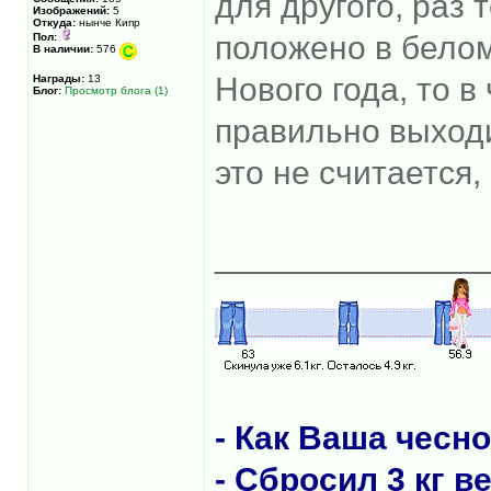
для другого, раз 
Изображений:
5
Откуда:
нынче Кипр
положено в белом
Пол:
В наличии:
576
Нового года, то в
Награды:
13
Блог:
Просмотр блога (1)
правильно выходит
это не считается,
______________
- Как Вашa чесн
- Сбросил 3 кг в