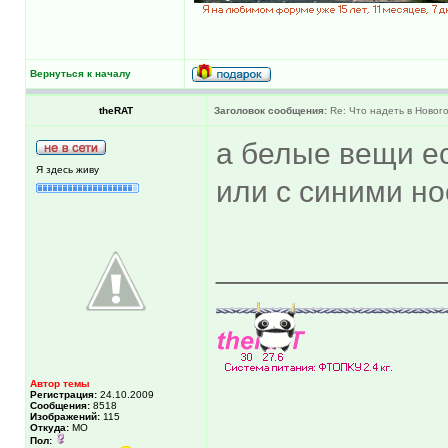
Вернуться к началу
theRAT
Заголовок сообщения:
Re: Что надеть в Новог
а белые вещи ес
Я здесь живу
или с синими но
_____________
Автор темы
Регистрация:
24.10.2009
Сообщения:
8518
Изображений:
115
Откуда:
МО
Пол: