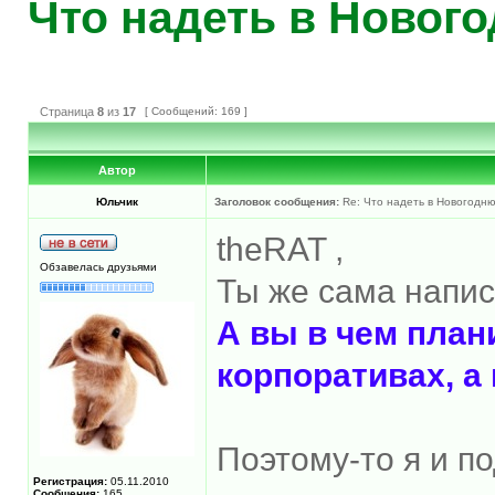
Что надеть в Новог
Страница
8
из
17
[ Сообщений: 169 ]
Автор
Юльчик
Заголовок сообщения:
Re: Что надеть в Новогодн
theRAT ,
Обзавелась друзьями
Ты же сама напис
А вы в чем план
корпоративах, а
Поэтому-то я и п
Регистрация:
05.11.2010
Сообщения:
165