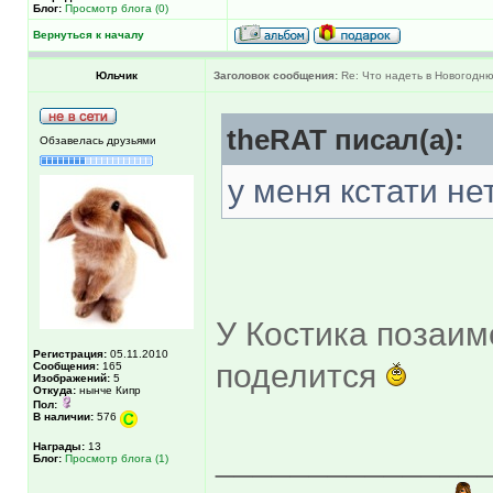
Блог:
Просмотр блога (0)
Вернуться к началу
Юльчик
Заголовок сообщения:
Re: Что надеть в Новогодн
theRAT писал(а):
Обзавелась друзьями
у меня кстати не
У Костика позаим
Регистрация:
05.11.2010
поделится
Сообщения:
165
Изображений:
5
Откуда:
нынче Кипр
Пол:
В наличии:
576
Награды:
13
______________
Блог:
Просмотр блога (1)