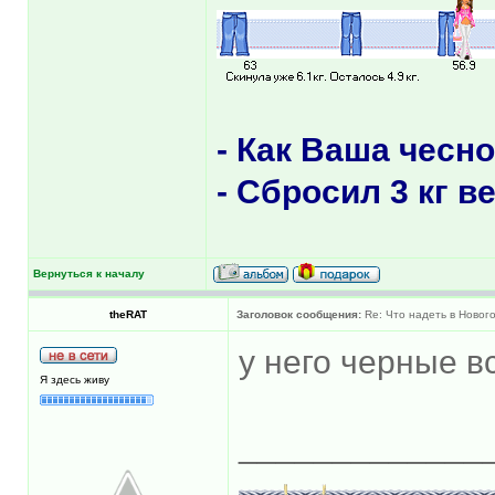
- Как Вашa чесн
- Сбросил 3 кг в
Вернуться к началу
theRAT
Заголовок сообщения:
Re: Что надеть в Новог
у него черные в
Я здесь живу
_____________