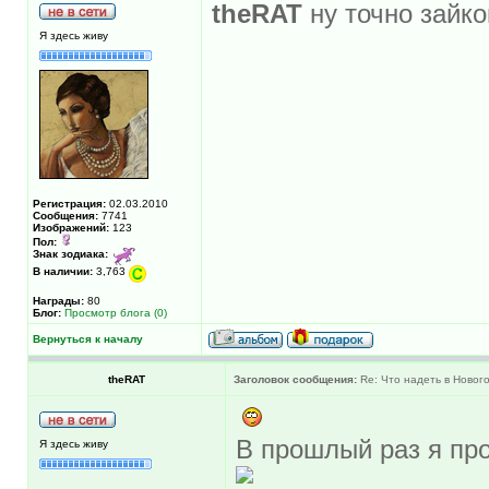
theRAT
ну точно зайко
Я здесь живу
Регистрация:
02.03.2010
Сообщения:
7741
Изображений:
123
Пол:
Знак зодиака:
В наличии:
3,763
Награды:
80
Блог:
Просмотр блога (0)
Вернуться к началу
theRAT
Заголовок сообщения:
Re: Что надеть в Новог
В прошлый раз я пр
Я здесь живу