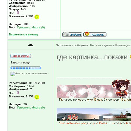
Сообщения:
8518
Изображений:
115
Откуда:
МО
Пол:
В наличии:
2,301
Награды:
100
Блог:
Просмотр блога (0)
Вернуться к началу
Alla
Заголовок сообщения:
Re: Что надеть в Новогодню
где картинка...покажи
Завезла вещи
_________________
Регистрация:
01.09.2010
Сообщения:
1164
Изображений:
7
Пол:
В наличии:
1,259
Награды:
29
Блог:
Просмотр блога (0)