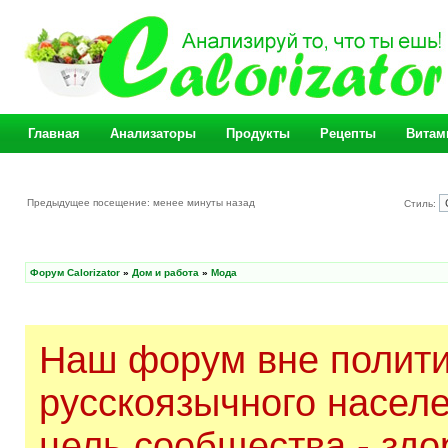
Главная
Анализаторы
Продукты
Рецепты
Витам
Предыдущее посещение: менее минуты назад
Стиль:
Форум Calorizator
»
Дом и работа
»
Мода
Наш форум вне полити
русскоязычного насел
цель сообщества - здо