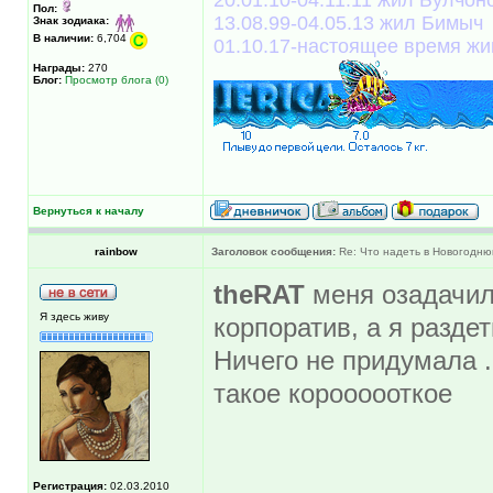
Пол:
13.08.99-04.05.13 жил Бимыч
Знак зодиака:
В наличии:
6,704
01.10.17-настоящее время жи
Награды:
270
Блог:
Просмотр блога (0)
Вернуться к началу
rainbow
Заголовок сообщения:
Re: Что надеть в Новогодню
theRAT
меня озадачила
Я здесь живу
корпоратив, а я раздет
Ничего не придумала .
такое короооооткое
Регистрация:
02.03.2010