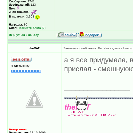
Сообщения:
7741
Изображений:
123
Пол:
Знак зодиака:
В наличии:
3,763
Награды:
80
Блог:
Просмотр блога (0)
Вернуться к началу
theRAT
Заголовок сообщения:
Re: Что надеть в Новог
а я все придумала,
Я здесь живу
прислал - смешну
_________________
Автор темы
Регистрация:
24.10.2009