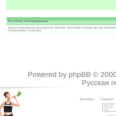
Кто сейчас на конференции
Зарегистрированные пользователи: Alexxx34,
AmazonBot
, Алёнка светлая,
BaiduSpi
TrendictionBot
,
YandexBot
Powered by
phpBB
© 2000
Русская 
Контакты
Соцсети