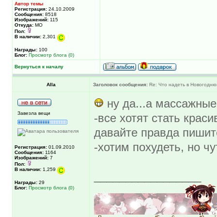
Автор темы
Регистрация:
24.10.2009
Сообщения:
8518
Изображений:
115
Откуда:
МО
Пол:
В наличии:
2,301
Награды:
100
Блог:
Просмотр блога (0)
Вернуться к началу
Alla
Заголовок сообщения:
Re: Что надеть в Новогодню
ну да...а массажные
Завезла вещи
-все хотят стать крас
давайте правда пишит
-хотим похудеть, но ч
Регистрация:
01.09.2010
Сообщения:
1164
Изображений:
7
Пол:
В наличии:
1,259
_________________
Награды:
29
Блог:
Просмотр блога (0)