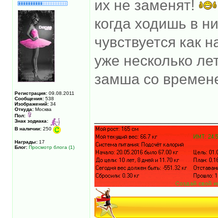
их не заменят!
когда ходишь в н
чувствуется как 
уже несколько лет
замша со времене
Регистрация:
09.08.2011
Сообщения:
538
Изображений:
34
Откуда:
Москва
______________
Пол:
Знак зодиака:
В наличии:
250
Награды:
17
Блог:
Просмотр блога (1)