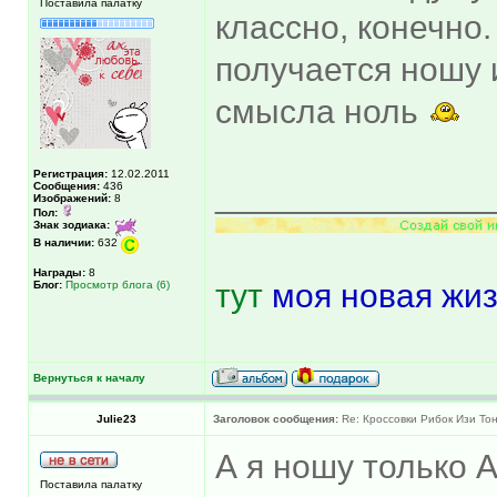
Поставила палатку
классно, конечно.
получается ношу 
смысла ноль
Регистрация:
12.02.2011
______________
Сообщения:
436
Изображений:
8
Пол:
Знак зодиака:
В наличии:
632
Награды:
8
тут
моя новая жиз
Блог:
Просмотр блога (6)
Вернуться к началу
Julie23
Заголовок сообщения:
Re: Кроссовки Рибок Изи Тон
А я ношу только 
Поставила палатку