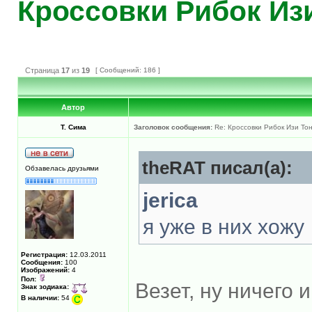
Кроссовки Рибок Изи
Страница
17
из
19
[ Сообщений: 186 ]
Автор
Т. Сима
Заголовок сообщения:
Re: Кроссовки Рибок Изи Тон
theRAT писал(а):
Обзавелась друзьями
jerica
я уже в них хожу
Регистрация:
12.03.2011
Сообщения:
100
Изображений:
4
Пол:
Везет, ну ничего 
Знак зодиака:
В наличии:
54