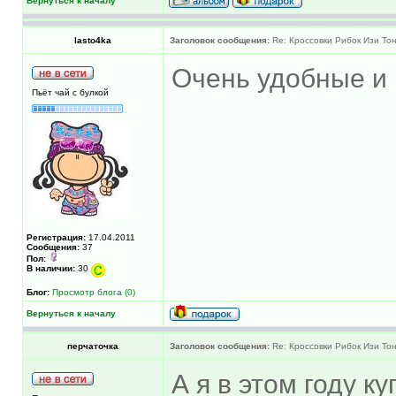
Вернуться к началу
lasto4ka
Заголовок сообщения:
Re: Кроссовки Рибок Изи Тон
Очень удобные и 
Пьёт чай с булкой
Регистрация:
17.04.2011
Сообщения:
37
Пол:
В наличии:
30
Блог:
Просмотр блога (0)
Вернуться к началу
перчаточка
Заголовок сообщения:
Re: Кроссовки Рибок Изи Тон
А я в этом году к