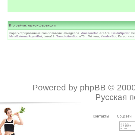
Кто сейчас на конференции
Зарегистрированные пользователи: akvageona,
AmazonBot
, АгаАга,
BaiduSpider
, b
MetaExternalAgentBot
, timka19,
TrendictionBot
, u70_, Wintera,
YandexBot
, Капустинк
Powered by
phpBB
© 2000
Русская 
Контакты
Соцсети