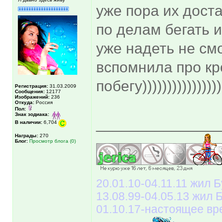
уже пора их доста
по делам бегать и
уже надеть не смог
вспомнила про кр
побегу))))))))))))))))
Регистрация:
31.03.2009
Сообщения:
12177
Изображений:
236
Откуда:
Россия
Пол:
Знак зодиака:
______________
В наличии:
6,704
Награды:
270
Блог:
Просмотр блога (0)
20.01.10-04.11.11 жил Б
13.08.99-04.05.13 жил
01.10.17-настоящее вр