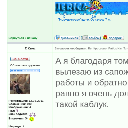
Вернуться к началу
Т. Сима
Заголовок сообщения:
Re: Кроссовки Рибок Изи Тон
А я благодаря том
Обзавелась друзьями
вылезаю из сапож
работы и обратно
равно я очень до
Регистрация:
12.03.2011
такой каблук.
Сообщения:
100
Изображений:
4
Пол:
Знак зодиака:
В наличии:
54
______________
Награды:
2