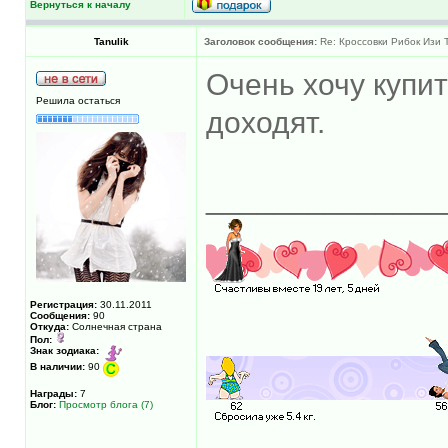
Вернуться к началу
Tanulik
Заголовок сообщения:
Re: Кроссовки Рибок Изи Т
Очень хочу купит
Решила остаться
доходят.
______________
Регистрация:
30.11.2011
Сообщения:
90
Откуда:
Солнечная страна
Пол:
Знак зодиака:
В наличии:
90
Награды:
7
Блог:
Просмотр блога (7)