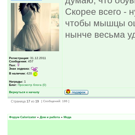
думаю, что обув
Скорее всего - 
чтобы мышцы ощ
нынче весьма уд
Регистрация:
31.12.2011
Сообщения:
457
Пол:
Знак зодиака:
В наличии:
420
Награды:
1
Блог:
Просмотр блога (0)
Вернуться к началу
Страница
17
из
19
[ Сообщений: 186 ]
Форум Calorizator
»
Дом и работа
»
Мода