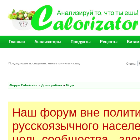
Главная
Анализаторы
Продукты
Рецепты
Витам
Предыдущее посещение: менее минуты назад
Стиль:
Форум Calorizator
»
Дом и работа
»
Мода
Наш форум вне полити
русскоязычного насел
цель сообщества - здо