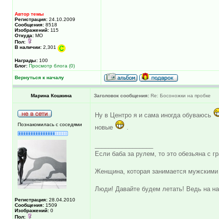
Автор темы
Регистрация:
24.10.2009
Сообщения:
8518
Изображений:
115
Откуда:
МО
Пол:
В наличии:
2,301
Награды:
100
Блог:
Просмотр блога (0)
Вернуться к началу
Марина Кошкина
Заголовок сообщения:
Re: Босоножки на пробке
Ну в Центро я и сама иногда обуваюсь
Познакомилась с соседями
новые
.
_________________
Если баба за рулем, то это обезьяна с гр
Женщина, которая занимается мужскими 
Люди! Давайте будем летать! Ведь на на
Регистрация:
28.04.2010
Сообщения:
1509
Изображений:
0
Пол: