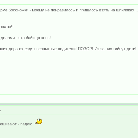
рме босоножки - моему не понравилось и пришлось взять на шпиляках...
анатой!
делами - это бабища-конь!
ших дорогах ездят неопытные водители! ПОЗОР! Из-за них гибнут дети!
е
евешивают - падаю