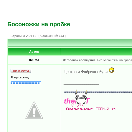
Босоножки на пробке
Страница
2
из
12
[ Сообщений: 113 ]
Автор
theRAT
Заголовок сообщения:
Re: Босоножки на пробк
Центро и Фабрика обуви
Я здесь живу
_________________