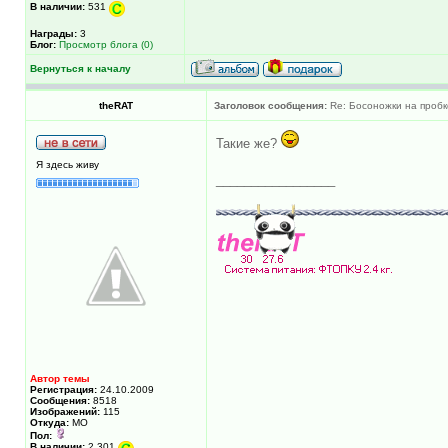
В наличии:
531
Награды:
3
Блог:
Просмотр блога (0)
Вернуться к началу
theRAT
Заголовок сообщения:
Re: Босоножки на пробк
Такие же?
Я здесь живу
_________________
Автор темы
Регистрация:
24.10.2009
Сообщения:
8518
Изображений:
115
Откуда:
МО
Пол:
В наличии:
2,301