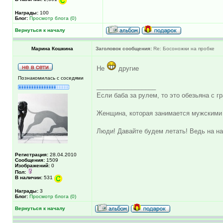
Награды:
100
Блог:
Просмотр блога (0)
Вернуться к началу
Марина Кошкина
Заголовок сообщения:
Re: Босоножки на пробке
Не
другие
Познакомилась с соседями
_________________
Если баба за рулем, то это обезьяна с гр
Женщина, которая занимается мужскими 
Люди! Давайте будем летать! Ведь на на
Регистрация:
28.04.2010
Сообщения:
1509
Изображений:
0
Пол:
В наличии:
531
Награды:
3
Блог:
Просмотр блога (0)
Вернуться к началу