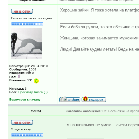
Хорошие зайки! Я тоже хотела на платфо
Познакомилась с соседями
_________________
Если баба за рулем, то это обезьяна с гр
Женщина, которая занимается мужскими 
Люди! Давайте будем летать! Ведь на на
Регистрация:
28.04.2010
Сообщения:
1509
Изображений:
0
Пол:
В наличии:
531
Награды:
3
Блог:
Просмотр блога (0)
Вернуться к началу
theRAT
Заголовок сообщения:
Re: Босоножки на пробк
я на шпильках не умею... сиски пер
Я здесь живу
_________________