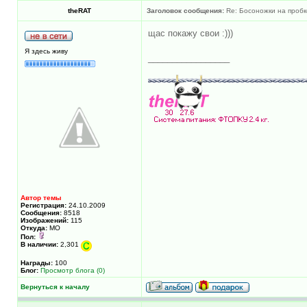
theRAT
Заголовок сообщения:
Re: Босоножки на пробк
щас покажу свои :)))
Я здесь живу
_________________
Автор темы
Регистрация:
24.10.2009
Сообщения:
8518
Изображений:
115
Откуда:
МО
Пол:
В наличии:
2,301
Награды:
100
Блог:
Просмотр блога (0)
Вернуться к началу