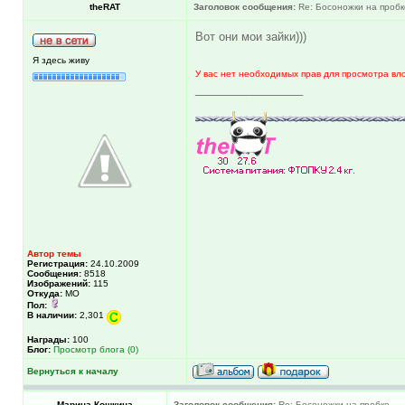
theRAT
Заголовок сообщения:
Re: Босоножки на пробк
Вот они мои зайки)))
Я здесь живу
У вас нет необходимых прав для просмотра вл
_________________
Автор темы
Регистрация:
24.10.2009
Сообщения:
8518
Изображений:
115
Откуда:
МО
Пол:
В наличии:
2,301
Награды:
100
Блог:
Просмотр блога (0)
Вернуться к началу
Марина Кошкина
Заголовок сообщения:
Re: Босоножки на пробке