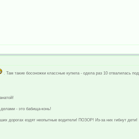
. Там такие босоножки классные купила - одела раз 10 отвалилась по
анатой!
делами - это бабища-конь!
ших дорогах ездят неопытные водители! ПОЗОР! Из-за них гибнут дети!