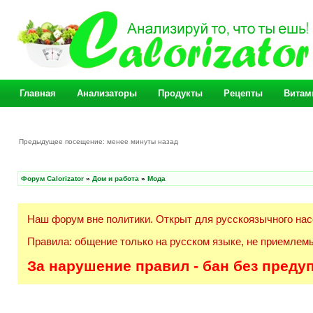
Главная
Анализаторы
Продукты
Рецепты
Витам
Предыдущее посещение: менее минуты назад
Форум Calorizator
»
Дом и работа
»
Мода
Наш форум вне политики. Открыт для русскоязычного нас
Правила: общение только на русском языке, не приемлемы
За нарушение правил - бан без преду