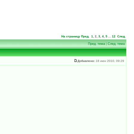
На страницу
Пред.
1
,
2
,
3
,
4
,
5
...
12
След.
Пред. тема
|
След. тема
Добавлено:
18 июн 2010, 09:29