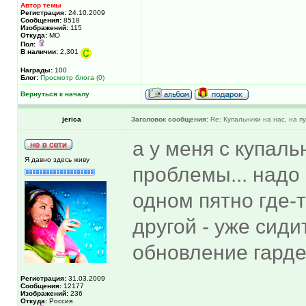
Автор темы
Регистрация:
24.10.2009
Сообщения:
8518
Изображений:
115
Откуда:
МО
Пол:
В наличии:
2,301
Награды:
100
Блог:
Просмотр блога (0)
Вернуться к началу
jerica
Заголовок сообщения:
Re: Купальники на нас, на пу
а у меня с купал
Я давно здесь живу
проблемы... надо 
одном пятно где-т
другой - уже сидит
обновление гарде
Регистрация:
31.03.2009
Сообщения:
12177
Изображений:
236
______________
Откуда:
Россия