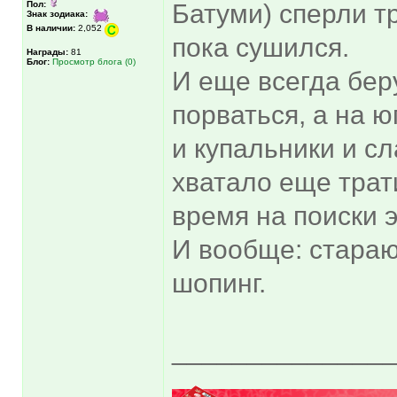
Пол:
Батуми) сперли т
Знак зодиака:
В наличии:
2,052
пока сушился.
Награды:
81
Блог:
Просмотр блога (0)
И еще всегда бер
порваться, а на юг
и купальники и с
хватало еще трат
время на поиски э
И вообще: стараю
шопинг.
______________