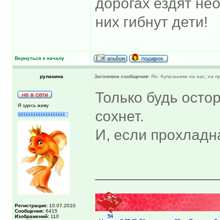
дорогах ездят не
них гибнут дети!
Вернуться к началу
руланина
Заголовок сообщения:
Re: Купальники на нас, на пу
Только будь осто
Я здесь живу
сохнет.
И, если прохладн
______________
Регистрация:
10.07.2010
Сообщения:
6415
Изображений:
110