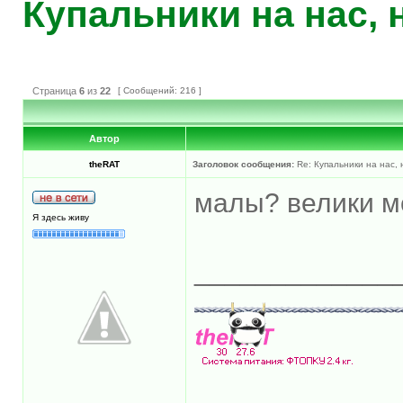
Купальники на нас, 
Страница
6
из
22
[ Сообщений: 216 ]
Автор
theRAT
Заголовок сообщения:
Re: Купальники на нас, н
малы? велики м
Я здесь живу
_____________