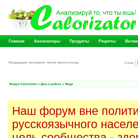
Главная
Анализаторы
Продукты
Рецепты
Витам
Предыдущее посещение: менее минуты назад
Стиль:
Форум Calorizator
»
Дом и работа
»
Мода
Наш форум вне полити
русскоязычного насел
цель сообщества - здо