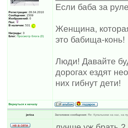
Если баба за руле
Регистрация:
28.04.2010
Сообщения:
1509
Изображений:
0
Пол:
В наличии:
531
Женщина, котора
Награды:
3
Блог:
Просмотр блога (0)
это бабища-конь!
Люди! Давайте бу
дорогах ездят не
них гибнут дети!
Вернуться к началу
jerica
Заголовок сообщения:
Re: Купальники на нас, на пу
лучше уж брать 2 