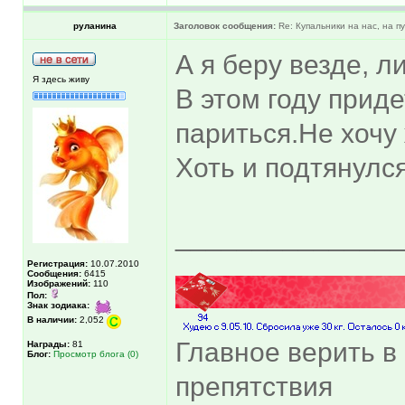
руланина
Заголовок сообщения:
Re: Купальники на нас, на пу
А я беру везде, 
Я здесь живу
В этом году прид
париться.Не хочу
Хоть и подтянулся
______________
Регистрация:
10.07.2010
Сообщения:
6415
Изображений:
110
Пол:
Знак зодиака:
В наличии:
2,052
Главное верить в 
Награды:
81
Блог:
Просмотр блога (0)
препятствия