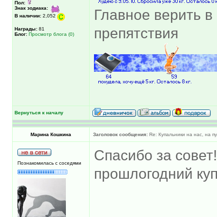
Пол:
Знак зодиака:
Главное верить в 
В наличии:
2,052
препятствия
Награды:
81
Блог:
Просмотр блога (0)
Вернуться к началу
Марина Кошкина
Заголовок сообщения:
Re: Купальники на нас, на пу
Спасибо за совет!
Познакомилась с соседями
прошлогодний куп
______________