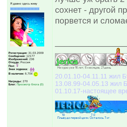
Я давно здесь живу
сохнет - другой пр
порвется и слома
______________
Регистрация:
31.03.2009
Сообщения:
12177
Изображений:
236
Откуда:
Россия
Пол:
Знак зодиака:
В наличии:
6,704
20.01.10-04.11.11 жил Б
Награды:
270
13.08.99-04.05.13 жил
Блог:
Просмотр блога (0)
01.10.17-настоящее вр