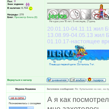
Пол:
Знак зодиака:
В наличии:
6,704
Награды:
270
Блог:
Просмотр блога (0)
20.01.10-04.11.11 жил Б
13.08.99-04.05.13 жил
01.10.17-настоящее вр
Вернуться к началу
Марина Кошкина
Заголовок сообщения:
Re: Купальники на нас, на пу
А я как посмотрел
Познакомилась с соседями
мне захотелось... 