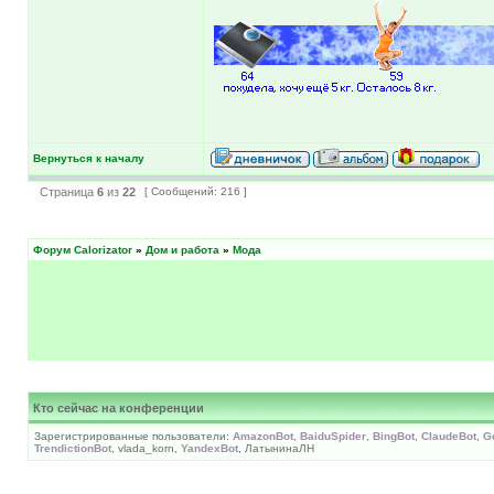
Вернуться к началу
Страница
6
из
22
[ Сообщений: 216 ]
Форум Calorizator
»
Дом и работа
»
Мода
Кто сейчас на конференции
Зарегистрированные пользователи:
AmazonBot
,
BaiduSpider
,
BingBot
,
ClaudeBot
,
G
TrendictionBot
, vlada_korn,
YandexBot
, ЛатынинаЛН