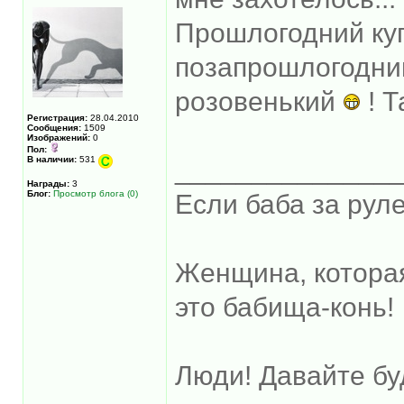
Прошлогодний ку
позапрошлогодний
розовенький
! Т
Регистрация:
28.04.2010
Сообщения:
1509
Изображений:
0
Пол:
В наличии:
531
______________
Награды:
3
Блог:
Просмотр блога (0)
Если баба за руле
Женщина, котора
это бабища-конь!
Люди! Давайте бу