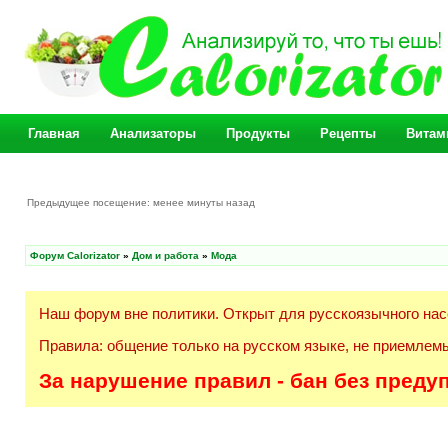
Главная
Анализаторы
Продукты
Рецепты
Витам
Предыдущее посещение: менее минуты назад
Форум Calorizator
»
Дом и работа
»
Мода
Наш форум вне политики. Открыт для русскоязычного нас
Правила: общение только на русском языке, не приемлемы
За нарушение правил - бан без преду