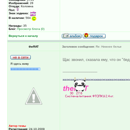
Изображений:
28
Откуда:
Коломна
Пол:
Знак зодиака:
В наличии:
564
Награды:
35
Блог:
Просмотр блога (0)
Вернуться к началу
theRAT
Заголовок сообщения:
Re: Нижнее белье
Щас звонил, сказала ему, что он "бе
Я здесь живу
_________________
Автор темы
Регистрация:
24.10.2009