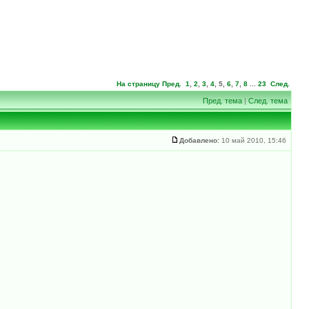
На страницу
Пред.
1
,
2
,
3
,
4
,
5
,
6
,
7
,
8
...
23
След.
Пред. тема
|
След. тема
Добавлено:
10 май 2010, 15:46