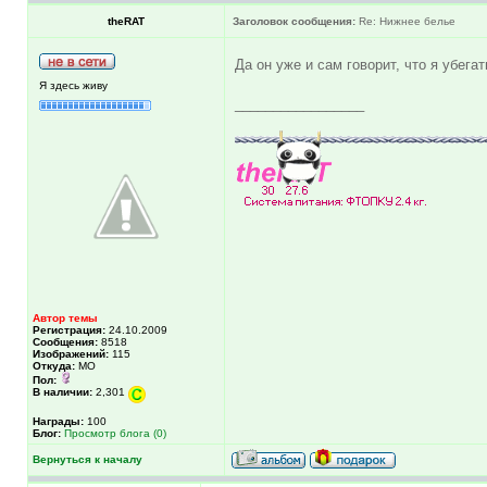
theRAT
Заголовок сообщения:
Re: Нижнее белье
Да он уже и сам говорит, что я убегат
Я здесь живу
_________________
Автор темы
Регистрация:
24.10.2009
Сообщения:
8518
Изображений:
115
Откуда:
МО
Пол:
В наличии:
2,301
Награды:
100
Блог:
Просмотр блога (0)
Вернуться к началу