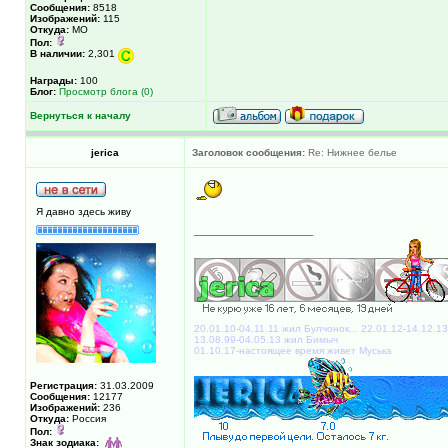
Сообщения:
8518
Изображений:
115
Откуда:
МО
Пол:
В наличии:
2,301
Награды:
100
Блог:
Просмотр блога (0)
Вернуться к началу
jerica
Заголовок сообщения:
Re: Нижнее белье
Я давно здесь живу
_________________
20.01.10-04.11.11 жил Булчонок... 22.01.12-14.12.1
13.08.99-04.05.13 жил Бимыч
01.10.17-настоящее время живет Муська
Регистрация:
31.03.2009
Сообщения:
12177
Изображений:
236
Откуда:
Россия
Пол:
Знак зодиака: