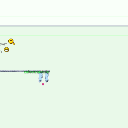
ирует
ть