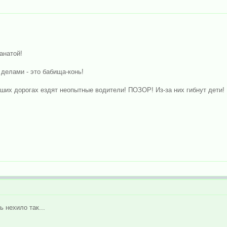
анатой!
делами - это бабища-конь!
ших дорогах ездят неопытные водители! ПОЗОР! Из-за них гибнут дети!
 нехило так...