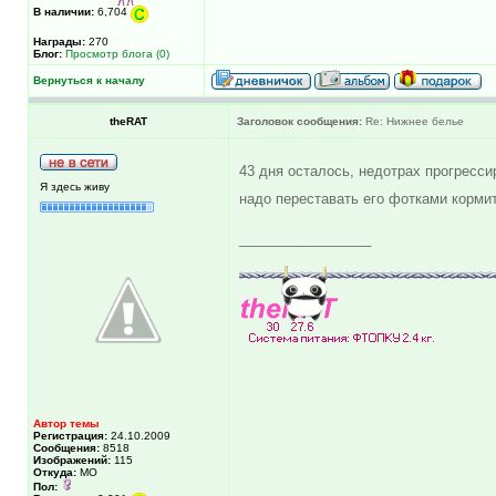
В наличии:
6,704
Награды:
270
Блог:
Просмотр блога (0)
Вернуться к началу
theRAT
Заголовок сообщения:
Re: Нижнее белье
43 дня осталось, недотрах прогресс
Я здесь живу
надо переставать его фотками корми
_________________
Автор темы
Регистрация:
24.10.2009
Сообщения:
8518
Изображений:
115
Откуда:
МО
Пол: