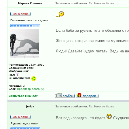
Марина Кошкина
Заголовок сообщения:
Re: Нижнее белье
Познакомилась с соседями
_________________
Если баба за рулем, то это обезьяна с гр
Женщина, которая занимается мужскими 
Люди! Давайте будем летать! Ведь на на
Регистрация:
28.04.2010
Сообщения:
1509
Изображений:
0
Пол:
В наличии:
531
Награды:
3
Блог:
Просмотр блога (0)
Вернуться к началу
jerica
Заголовок сообщения:
Re: Нижнее белье
Вот ведь зарядка - то будет
Схуднешь
Я давно здесь живу
_________________