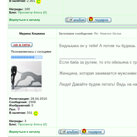
В наличии:
2,301
Награды:
100
Блог:
Просмотр блога (0)
Вернуться к началу
Марина Кошкина
Заголовок сообщения:
Re: Нижнее белье
Беднышка он у тебя! А потом ты будешь
Познакомилась с соседями
_________________
Если баба за рулем, то это обезьяна с гр
Женщина, которая занимается мужскими 
Люди! Давайте будем летать! Ведь на на
Регистрация:
28.04.2010
Сообщения:
1509
Изображений:
0
Пол:
В наличии:
531
Награды:
3
Блог:
Просмотр блога (0)
Вернуться к началу