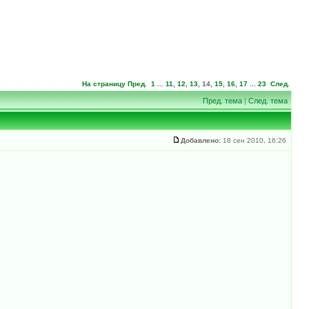
На страницу
Пред.
1
...
11
,
12
,
13
,
14
,
15
,
16
,
17
...
23
След.
Пред. тема
|
След. тема
Добавлено:
18 сен 2010, 16:26