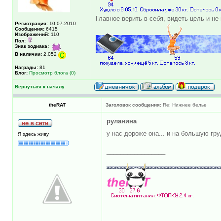
Главное верить в себя, видеть цель и не
Регистрация:
10.07.2010
Сообщения:
6415
Изображений:
110
Пол:
Знак зодиака:
В наличии:
2,052
Награды:
81
Блог:
Просмотр блога (0)
Вернуться к началу
theRAT
Заголовок сообщения:
Re: Нижнее белье
руланина
у нас дороже она... и на большую г
Я здесь живу
_________________