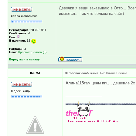
Девочки я вещи заказываю в Отто... Всегд
имеются... Так что велком на сайт)
Стало любопытно
Регистрация:
20.02.2011
Сообщения:
4
Пол:
В наличии:
12
Награды:
3
Блог:
Просмотр блога (0)
Вернуться к началу
theRAT
Заголовок сообщения:
Re: Нижнее белье
Алина115
там цены ппц... дешевле 2х 
Я здесь живу
_________________