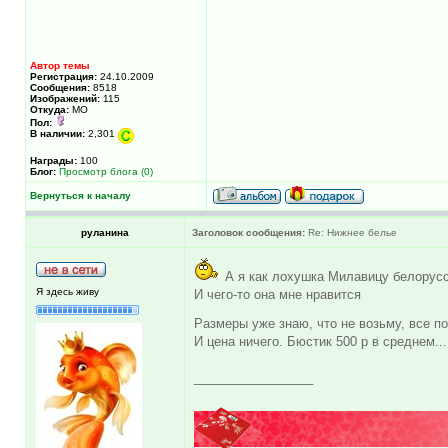
Автор темы
Регистрация:
24.10.2009
Сообщения:
8518
Изображений:
115
Откуда:
МО
Пол:
В наличии:
2,301
Награды:
100
Блог:
Просмотр блога (0)
Вернуться к началу
руланина
Заголовок сообщения:
Re: Нижнее белье
А я как лохушка Милавицу белорус
Я здесь живу
И чего-то она мне нравится
Размеры уже знаю, что не возьму, все п
И цена ничего. Бюстик 500 р в среднем...
_________________