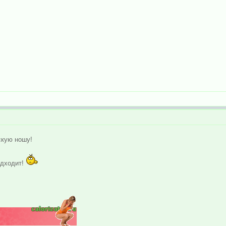
скую ношу!
одходит!