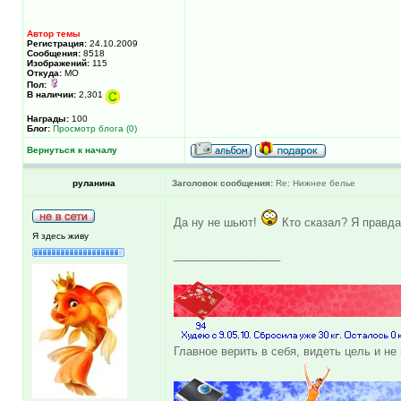
Автор темы
Регистрация:
24.10.2009
Сообщения:
8518
Изображений:
115
Откуда:
МО
Пол:
В наличии:
2,301
Награды:
100
Блог:
Просмотр блога (0)
Вернуться к началу
руланина
Заголовок сообщения:
Re: Нижнее белье
Да ну не шьют!
Кто сказал? Я правда
Я здесь живу
_________________
Главное верить в себя, видеть цель и не