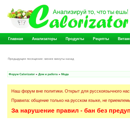
Главная
Анализаторы
Продукты
Рецепты
Витам
Предыдущее посещение: менее минуты назад
Форум Calorizator
»
Дом и работа
»
Мода
Наш форум вне политики. Открыт для русскоязычного нас
Правила: общение только на русском языке, не приемлемы
За нарушение правил - бан без преду