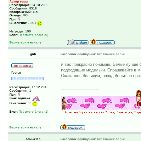
Автор темы
Регистрация:
24.10.2009
Сообщения:
8518
Изображений:
115
Откуда:
МО
Пол:
В наличии:
2,301
Награды:
100
Блог:
Просмотр блога (0)
Вернуться к началу
guli
Заголовок сообщения:
Re: Нижнее белье
я вас прекрасно понимаю. Белье лучше б
подходящие модельки. Спрашивайте в маг
Гостья
Оказалось большим, назад белье не при
_________________
Регистрация:
17.12.2010
Сообщения:
1
Пол:
Знак зодиака:
В наличии:
56
Блог:
Просмотр блога (1)
Вернуться к началу
Алина115
Заголовок сообщения:
Re: Нижнее белье