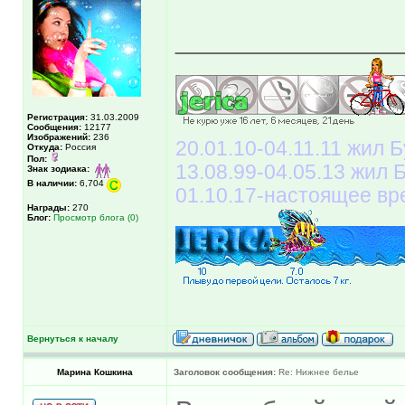
______________
Регистрация:
31.03.2009
Сообщения:
12177
Изображений:
236
20.01.10-04.11.11 жил Б
Откуда:
Россия
Пол:
13.08.99-04.05.13 жил
Знак зодиака:
В наличии:
6,704
01.10.17-настоящее вр
Награды:
270
Блог:
Просмотр блога (0)
Вернуться к началу
Марина Кошкина
Заголовок сообщения:
Re: Нижнее белье