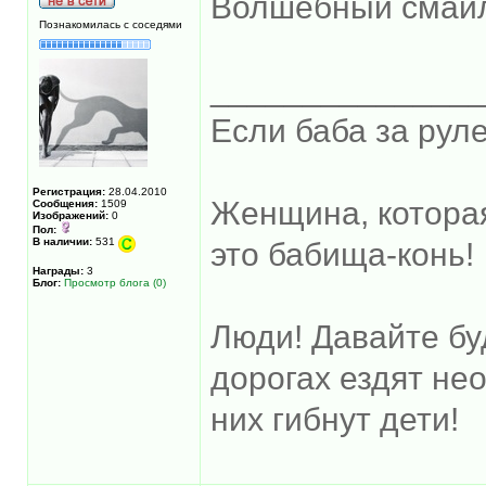
Волшебный смайл
Познакомилась с соседями
______________
Если баба за руле
Регистрация:
28.04.2010
Женщина, котора
Сообщения:
1509
Изображений:
0
Пол:
В наличии:
531
это бабища-конь!
Награды:
3
Блог:
Просмотр блога (0)
Люди! Давайте бу
дорогах ездят не
них гибнут дети!