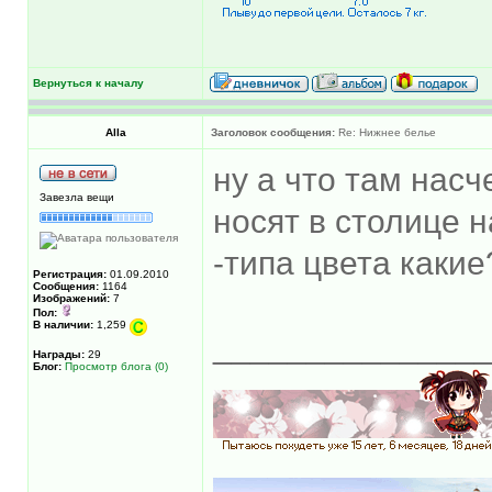
Вернуться к началу
Alla
Заголовок сообщения:
Re: Нижнее белье
ну а что там насч
Завезла вещи
носят в столице 
-типа цвета какие
Регистрация:
01.09.2010
Сообщения:
1164
Изображений:
7
Пол:
В наличии:
1,259
______________
Награды:
29
Блог:
Просмотр блога (0)