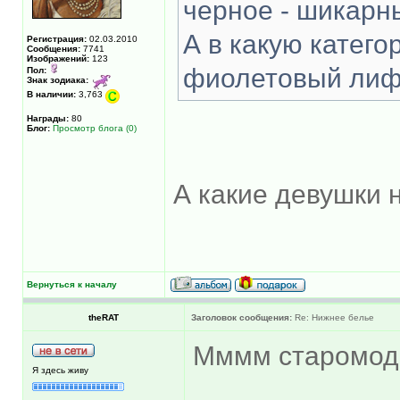
черное - шикарны
А в какую катег
Регистрация:
02.03.2010
Сообщения:
7741
Изображений:
123
фиолетовый лифч
Пол:
Знак зодиака:
В наличии:
3,763
Награды:
80
Блог:
Просмотр блога (0)
А какие девушки 
Вернуться к началу
theRAT
Заголовок сообщения:
Re: Нижнее белье
Мммм старомодн
Я здесь живу