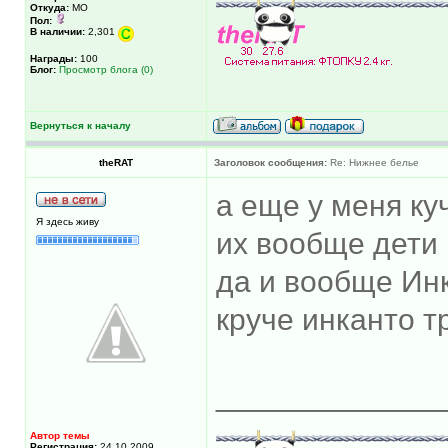
Откуда:
МО
Пол:
В наличии:
2,301
Награды:
100
Блог:
Просмотр блога (0)
Вернуться к началу
theRAT
Заголовок сообщения:
Re: Нижнее белье
а еще у меня ку
Я здесь живу
их вообще дети
да и вообще Инка
круче инканто тр
_____________
Автор темы
Регистрация:
24.10.2009