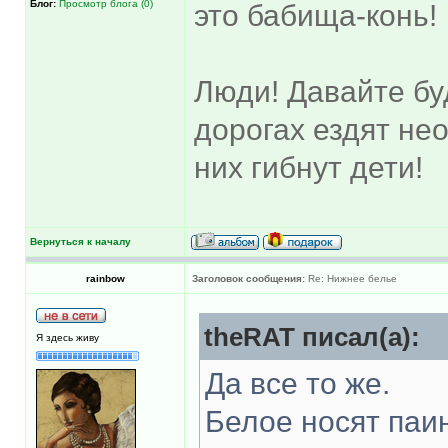
Блог:
Просмотр блога (0)
это бабища-конь!
Люди! Давайте бу
дорогах ездят не
них гибнут дети!
Вернуться к началу
rainbow
Заголовок сообщения:
Re: Нижнее белье
theRAT писал(а):
Я здесь живу
Да все то же.
Белое носят паи