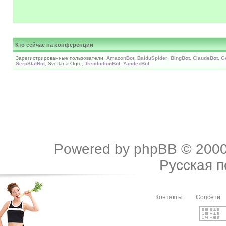
Кто сейчас на конференции
Зарегистрированные пользователи:
AmazonBot
,
BaiduSpider
,
BingBot
,
ClaudeBot
,
G
SerpStatBot
, Svetlana Ogre,
TrendictionBot
,
YandexBot
Powered by
phpBB
© 2000
Русская 
Контакты
Соцсети