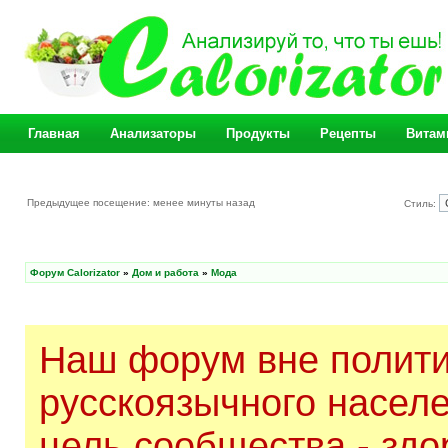
Главная
Анализаторы
Продукты
Рецепты
Витам
Предыдущее посещение: менее минуты назад
Стиль:
Форум Calorizator
»
Дом и работа
»
Мода
Наш форум вне полити
русскоязычного насел
цель сообщества - здо