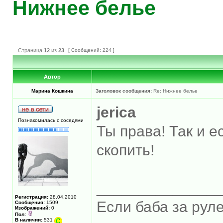
Нижнее белье
Страница
12
из
23
[ Сообщений: 224 ]
Автор
Марина Кошкина
Заголовок сообщения:
Re: Нижнее белье
jerica
Познакомилась с соседями
Ты права! Так и е
скопить!
______________
Регистрация:
28.04.2010
Если баба за руле
Сообщения:
1509
Изображений:
0
Пол:
В наличии:
531