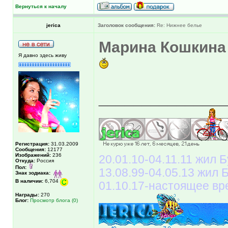
Вернуться к началу
jerica
Заголовок сообщения:
Re: Нижнее белье
Марина Кошкина
Я давно здесь живу
______________
Регистрация:
31.03.2009
Сообщения:
12177
Изображений:
236
20.01.10-04.11.11 жил Б
Откуда:
Россия
Пол:
13.08.99-04.05.13 жил
Знак зодиака:
В наличии:
6,704
01.10.17-настоящее вр
Награды:
270
Блог:
Просмотр блога (0)