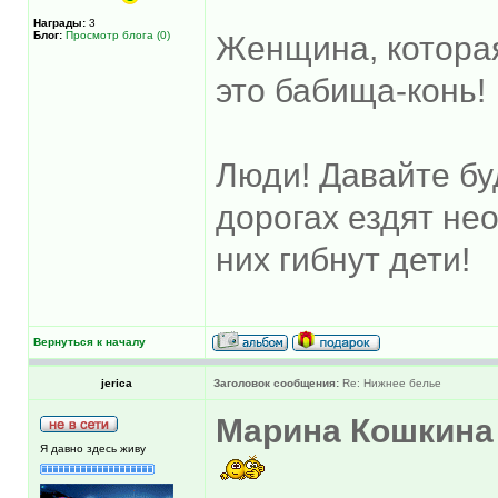
Награды:
3
Блог:
Просмотр блога (0)
Женщина, котора
это бабища-конь!
Люди! Давайте бу
дорогах ездят не
них гибнут дети!
Вернуться к началу
jerica
Заголовок сообщения:
Re: Нижнее белье
Марина Кошкина
Я давно здесь живу