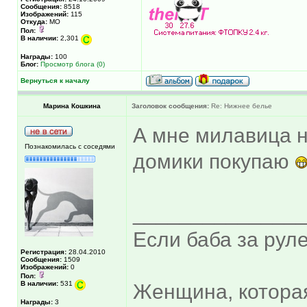
Сообщения:
8518
Изображений:
115
Откуда:
МО
Пол:
В наличии:
2,301
Награды:
100
Блог:
Просмотр блога (0)
Вернуться к началу
Марина Кошкина
Заголовок сообщения:
Re: Нижнее белье
А мне милавица н
Познакомилась с соседями
домики покупаю
______________
Если баба за руле
Регистрация:
28.04.2010
Сообщения:
1509
Изображений:
0
Пол:
В наличии:
531
Женщина, котора
Награды:
3