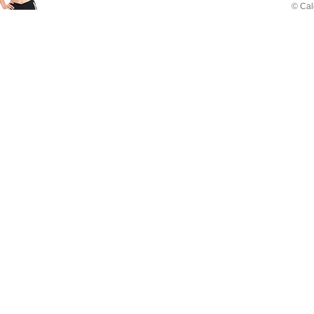
© Cal