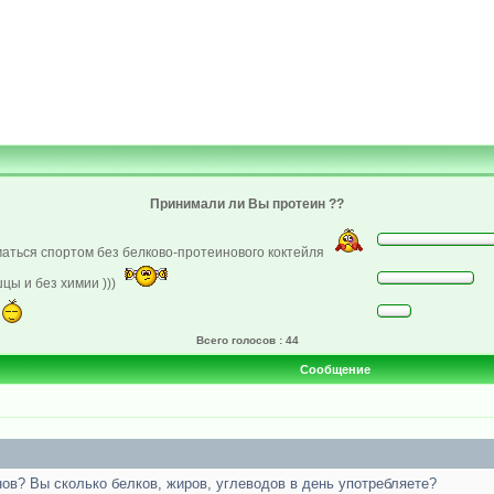
Принимали ли Вы протеин ??
маться спортом без белково-протеинового коктейля
цы и без химии )))
Всего голосов : 44
Сообщение
нов? Вы сколько белков, жиров, углеводов в день употребляете?