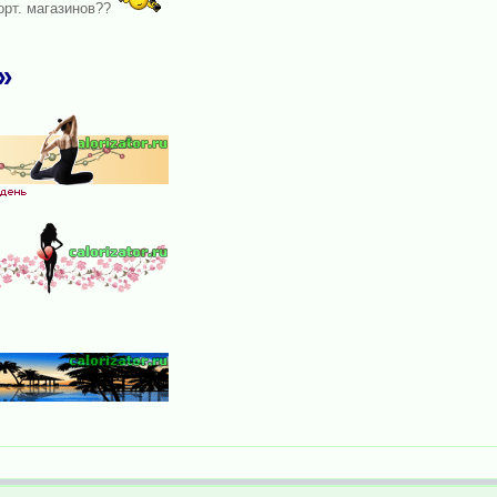
орт. магазинов??
»