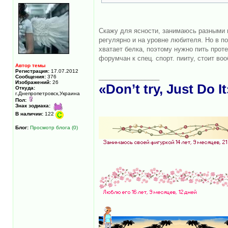
Скажу для ясности, занимаюсь разными ви
регулярно и на уровне любителя. Но в п
хватает белка, поэтому нужно пить проте
форумчан к спец. спорт. пииту, стоит во
Автор темы
Регистрация:
17.07.2012
_________________
Сообщения:
376
Изображений:
26
«Don’t try, Just Do It
Откуда:
г.Днепропетровск,Украина
Пол:
Знак зодиака:
В наличии:
122
Блог:
Просмотр блога (0)