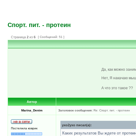
Спорт. пит. - протеин
Страница
2
из
6
[ Сообщений: 51 ]
Да, как можно зани
Нет, Я накачаю мыш
А что это такое ??
Автор
Marina_Denim
Заголовок сообщения:
Re: Спорт. пит. - протеин
yxo2yxo писал(а):
Постелила коврик
Каких результатов Вы ждете от протеи