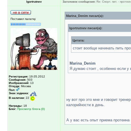
Igortrutnev
Заголовок сообщения:
Re: Спорт. пит. - протеи
Marina_Denim писал(а):
Поставил палатку
Igortrutnev писал(а):
Цитата:
стоит вообще начинать пить про
Marina_Denim
Я думаю стоит , особенно если у 
Регистрация:
19.05.2012
Сообщения:
503
Изображений:
13
Откуда:
Москва
Пол:
Знак зодиака:
В наличии:
22
ну вот про это мне и говорит трене
калорийности в день.
Награды:
18
Блог:
Просмотр блога (0)
А у вас есть опыт приема протеина