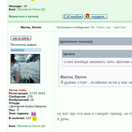
Награды:
18
Блог:
Просмотр блога (0)
Вернуться к началу
Marina_Denim
Заголовок сообщения:
Re: Спорт. пит. - протеин
Igortrutnev писал(а):
Постелила коврик
Цитата:
стоит вообще начинать пить протеин 
Marina_Denim
Я думаю стоит , особенно если у вас н
Автор темы
Регистрация:
17.07.2012
Сообщения:
376
Изображений:
26
Откуда:
г.Днепропетровск,Украина
Пол:
ну вот про это мне и говорит тренер, но
Знак зодиака:
В наличии:
122
в день.
Блог:
Просмотр блога (0)