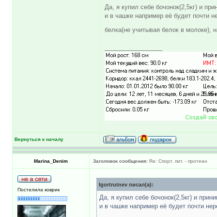
Да, я купил себе бочонок(2,5кг) и п
и в чашке например её будет почти 
белка(не учитывая белок в молоке), 
_________________
Вернуться к началу
Marina_Denim
Заголовок сообщения:
Re: Спорт. пит. - протеин
Igortrutnev писал(а):
Постелила коврик
Да, я купил себе бочонок(2,5кг) и при
и в чашке например её будет почти не