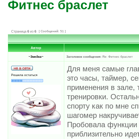
Фитнес браслет
Страница
6
из
6
[ Сообщений: 51 ]
Автор
~Змейка~
Заголовок сообщения:
Re: Фитнес браслет
Для меня самые гла
Решила остаться
это часы, таймер, с
применения в зале, 
тренировки. Осталь
спорту как по мне с
шагомер накручивает
Пробовала функции д
приблизительно идет