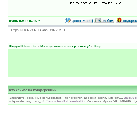
Вернуться к началу
Страница
6
из
6
[ Сообщений: 51 ]
Форум Calorizator
»
Мы стремимся к совершенству!
»
Спорт
Кто сейчас на конференции
Зарегистрированные пользователи: alenarepyah, anosova_elena, Алекса01,
BaiduSp
rubywesterberg, Tani_37,
TrendictionBot
,
YandexBot
, Zarinasas, Ирина 59, НИНА06, 