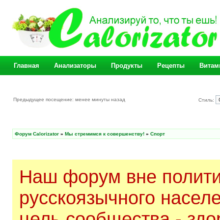
Главная
Анализаторы
Продукты
Рецепты
Витам
Предыдущее посещение: менее минуты назад
Стиль:
Форум Calorizator
»
Мы стремимся к совершенству!
»
Спорт
Наш форум вне полити
русскоязычного насел
цель сообщества - здо