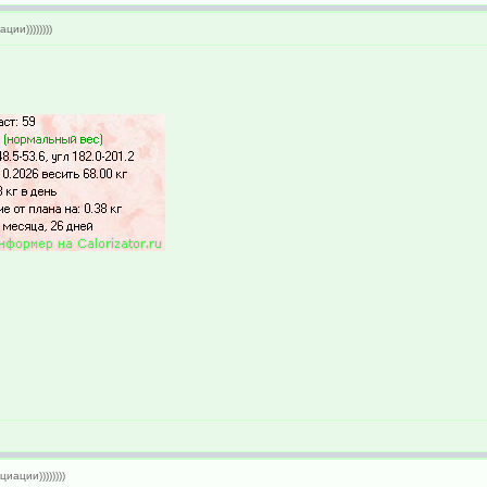
ии))))))))
иации))))))))