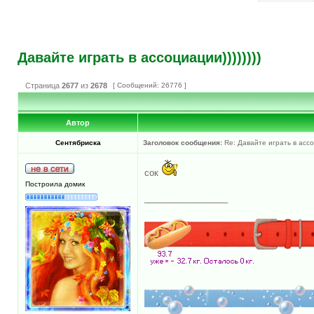
Давайте играть в ассоциации))))))))
Страница
2677
из
2678
[ Сообщений: 26776 ]
Автор
Сентябриска
Заголовок сообщения:
Re: Давайте играть в ассоц
сок
Построила домик
_________________