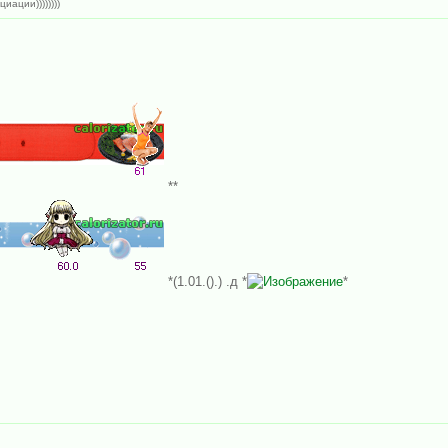
иации))))))))
**
*(1.01.().) .д *
*