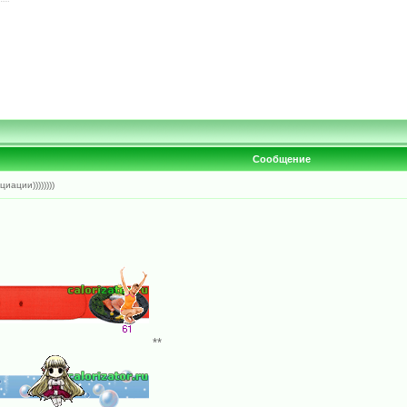
Сообщение
иации))))))))
**