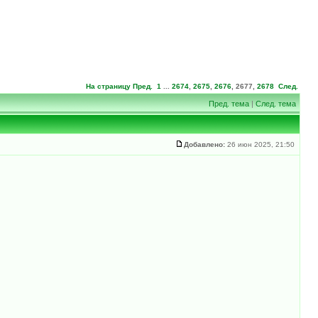
На страницу
Пред.
1
...
2674
,
2675
,
2676
,
2677
,
2678
След.
Пред. тема
|
След. тема
Добавлено:
26 июн 2025, 21:50