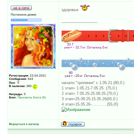
здоровье
Построила домик
_________________
Регистрация:
23.04.2021
Сообщения:
643
начало "тропинки" с 1.05.21.(80,0.)
Пол:
В наличии:
380
1 этап= 1.05.21-7.05.25 .(75,0.)
2 этап= 7.05.25-25.09.25.(70,0.)
Награды:
5
Блог:
Просмотр блога (6)
3 этап=25.09.25-15.05.26(65,0.)
4 этап=15.05.26-.............(55,0!)
Вернуться к началу