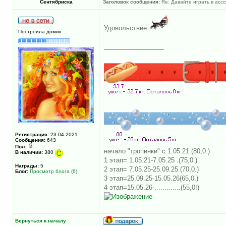
Сентябриска
Заголовок сообщения:
Re: Давайте играть в ассоц
Удовольствие
Построила домик
_________________
Регистрация:
23.04.2021
Сообщения:
643
Пол:
начало "тропинки" с 1.05.21.(80,0.)
В наличии:
380
1 этап= 1.05.21-7.05.25 .(75,0.)
Награды:
5
2 этап= 7.05.25-25.09.25.(70,0.)
Блог:
Просмотр блога (6)
3 этап=25.09.25-15.05.26(65,0.)
4 этап=15.05.26-.............(55,0!)
Вернуться к началу