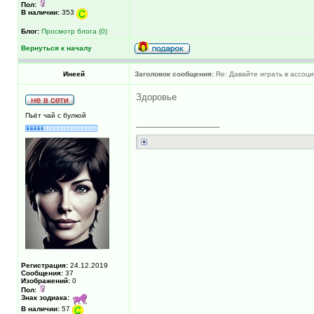
Пол:
В наличии:
353
Блог:
Просмотр блога (0)
Вернуться к началу
Инеей
Заголовок сообщения:
Re: Давайте играть в ассоциац
Здоровье
Пьёт чай с булкой
_________________
Регистрация:
24.12.2019
Сообщения:
37
Изображений:
0
Пол:
Знак зодиака:
В наличии:
57