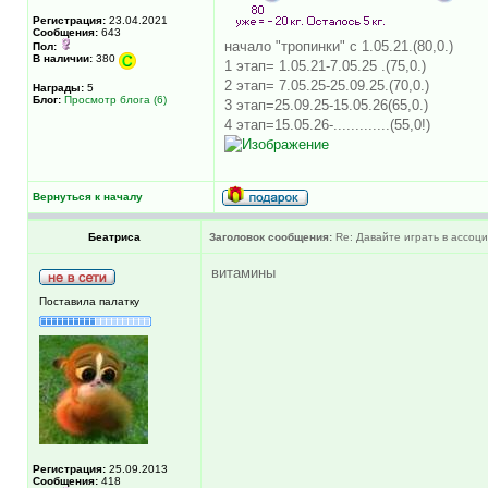
Регистрация:
23.04.2021
Сообщения:
643
начало "тропинки" с 1.05.21.(80,0.)
Пол:
В наличии:
380
1 этап= 1.05.21-7.05.25 .(75,0.)
2 этап= 7.05.25-25.09.25.(70,0.)
Награды:
5
Блог:
Просмотр блога (6)
3 этап=25.09.25-15.05.26(65,0.)
4 этап=15.05.26-.............(55,0!)
Вернуться к началу
Беатриса
Заголовок сообщения:
Re: Давайте играть в ассоциац
витамины
Поставила палатку
Регистрация:
25.09.2013
Сообщения:
418