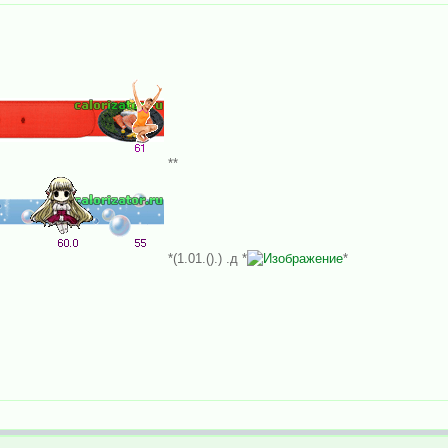
**
*(1.01.().) .д *
*