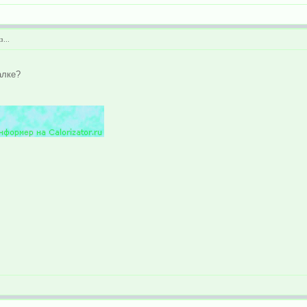
...
алке?