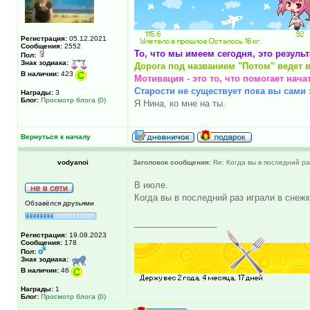
Регистрация:
05.12.2021
Сообщения:
2552
То, что мы имеем сегодня, это резуль
Пол:
Знак зодиака:
Дорога под названием "Потом" ведет в
В наличии:
423
Мотивация - это то, что помогает нача
Старости не существует пока вы сами э
Награды:
3
Блог:
Просмотр блога (0)
Я Нина, ко мне на ты.
Вернуться к началу
vodyanoi
Заголовок сообщения:
Re: Когда вы в последний раз
В июле.
Когда вы в последний раз играли в снеж
Обзавёлся друзьями
_________________
Регистрация:
19.08.2023
Сообщения:
178
Пол:
Знак зодиака:
В наличии:
46
Награды:
1
Блог:
Просмотр блога (0)