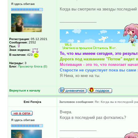
Я здесь обитаю
Когда вы смотрели на звезды последний
_________________
Регистрация:
05.12.2021
Сообщения:
2552
Пол:
Знак зодиака:
То, что мы имеем сегодня, это резуль
В наличии:
423
Дорога под названием "Потом" ведет в
Награды:
3
Мотивация - это то, что помогает нача
Блог:
Просмотр блога (0)
Старости не существует пока вы сами э
Я Нина, ко мне на ты.
Вернуться к началу
Emi Ferejra
Заголовок сообщения:
Re: Когда вы в последний раз
Вчера.
Когда в последний раз фоткались?
Я здесь обитаю
_________________