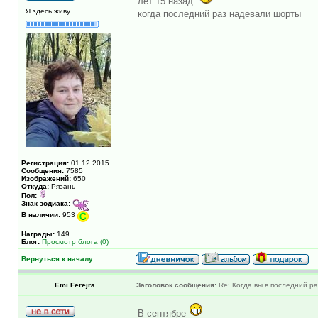
лет 15 назад
Я здесь живу
когда последний раз надевали шорты
Регистрация:
01.12.2015
Сообщения:
7585
Изображений:
650
Откуда:
Рязань
Пол:
Знак зодиака:
В наличии:
953
Награды:
149
Блог:
Просмотр блога (0)
Вернуться к началу
Emi Ferejra
Заголовок сообщения:
Re: Когда вы в последний раз
В сентябре