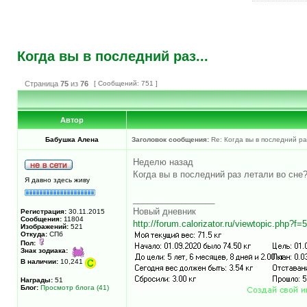
Когда вы в последний раз...
Страница
75
из
76
[ Сообщений: 751 ]
Автор
Бабушка Алена
Заголовок сообщения:
Re: Когда вы в последний раз
Неделю назад
Когда вы в последний раз летали во сне
Я давно здесь живу
_________________
Новый дневник
Регистрация:
30.11.2015
Сообщения:
11804
http://forum.calorizator.ru/viewtopic.php?f
Изображений:
521
Откуда:
СПб
Пол:
Знак зодиака:
В наличии:
10,241
Награды:
51
Блог:
Просмотр блога (41)