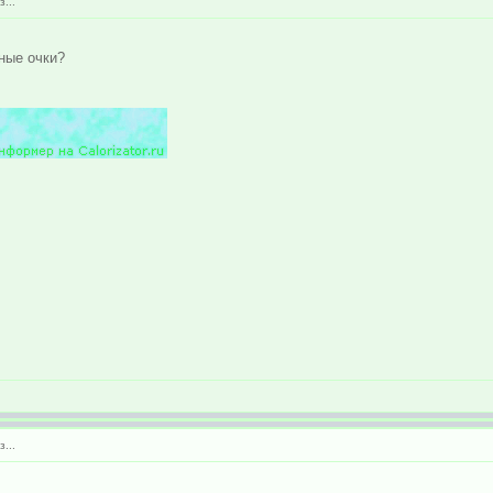
...
ные очки?
...