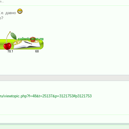
...
.е. давно
о?
tor.ru/viewtopic.php?f=48&t=25137&p=3121753#p3121753