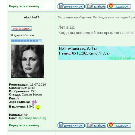
Вернуться к началу
elochka78
Заголовок сообщения:
Re: Когда вы в последний раз
Лет в 12.
Когда вы последний раз прыгали на скак
Я здесь обитаю
_________________
Регистрация:
11.07.2019
Сообщения:
4918
Изображений:
225
Откуда:
Святая Земля
Пол:
Знак зодиака:
В наличии:
3,542
Награды:
49
Блог:
Просмотр блога (0)
Вернуться к началу