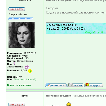
elochka78
Заголовок сообщения:
Re: Когда вы в последний раз
Сегодня
Когда вы в последний раз носили солнеч
Я здесь обитаю
_________________
Регистрация:
11.07.2019
Сообщения:
4918
Изображений:
225
Откуда:
Святая Земля
Пол:
Знак зодиака:
В наличии:
3,542
Награды:
49
Блог:
Просмотр блога (0)
Вернуться к началу
нотик
Заголовок сообщения:
Re: Когда вы в последний раз