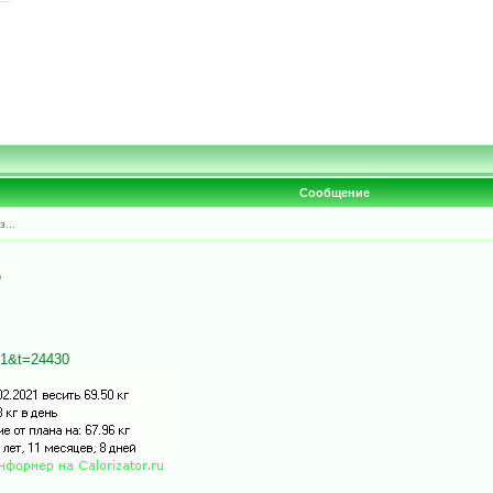
Сообщение
...
?
=51&t=24430