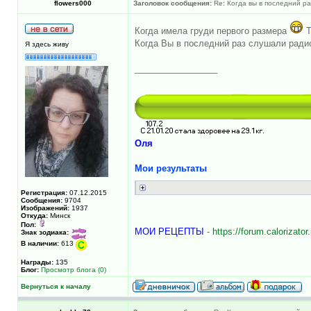
flowers000
Заголовок сообщения:
Re: Когда вы в последний раз
Когда имела груди первого размера
Т
Когда Вы в последний раз слушали ради
Я здесь живу
_________________
Оля
Мои результаты
Регистрация:
07.12.2015
Сообщения:
9704
Изображений:
1937
Откуда:
Минск
Пол:
МОИ РЕЦЕПТЫ
-
https://forum.caloriza
Знак зодиака:
В наличии:
613
Награды:
135
Блог:
Просмотр блога (0)
Вернуться к началу