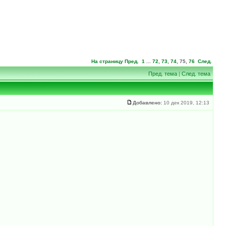
На страницу
Пред.
1
...
72
,
73
,
74
,
75
,
76
След.
Пред. тема
|
След. тема
Добавлено:
10 дек 2019, 12:13