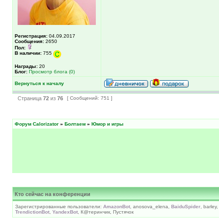
Регистрация:
04.09.2017
Сообщения:
2650
Пол:
В наличии:
755
Награды:
20
Блог:
Просмотр блога (0)
Вернуться к началу
Страница
72
из
76
[ Сообщений: 751 ]
Форум Calorizator
»
Болтаем
»
Юмор и игры
Кто сейчас на конференции
Зарегистрированные пользователи:
AmazonBot
, anosova_elena,
BaiduSpider
, barley
TrendictionBot
,
YandexBot
, К@теринчик, Пустячок