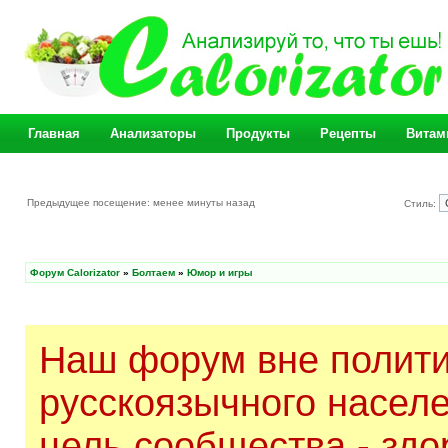
Главная
Анализаторы
Продукты
Рецепты
Витам
Предыдущее посещение: менее минуты назад
Стиль:
Форум Calorizator
»
Болтаем
»
Юмор и игры
Наш форум вне полити
русскоязычного насел
цель сообщества - здо