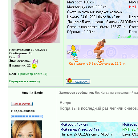
Регистрация:
12.05.2017
Сообщения:
13
Пол:
Знак зодиака:
В наличии:
22
Блог:
Просмотр блога (1)
Вернуться к началу
Amelija Saule
Заголовок сообщения:
Re: Когда вы в последний раз
Вчера.
Когда вы в последний раз лепили снегов
Я здесь обитаю
_________________