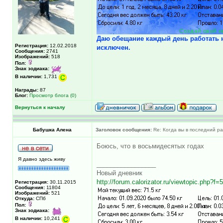
Даю обещание каждый день работать на
Регистрация:
12.02.2018
исключен.
Сообщения:
2741
Изображений:
518
Пол:
Знак зодиака:
В наличии:
1,731
Награды:
87
Блог:
Просмотр блога (0)
Вернуться к началу
Бабушка Алена
Заголовок сообщения:
Re: Когда вы в последний раз
Боюсь, что в восьмидесятых годах
Я давно здесь живу
_________________
Новый дневник
http://forum.calorizator.ru/viewtopic.php?f
Регистрация:
30.11.2015
Сообщения:
11804
Изображений:
521
Откуда:
СПб
Пол:
Знак зодиака:
В наличии:
10,241