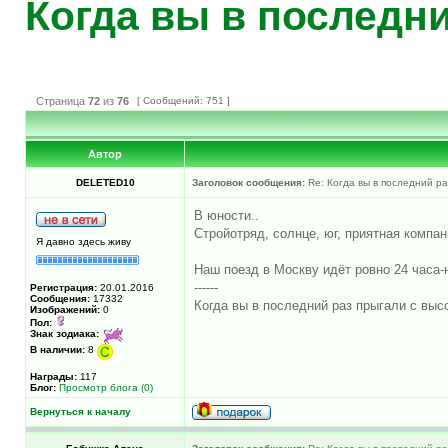
Когда вы в последний
Страница
72
из
76
[ Сообщений: 751 ]
Автор
DELETED10
Заголовок сообщения:
Re: Когда вы в последний раз
В юности..
Стройотряд, солнце, юг, приятная компан
Я давно здесь живу
Наш поезд в Москву идёт ровно 24 часа-н
------
Регистрация:
20.01.2016
Сообщения:
17332
Когда вы в последний раз прыгали с высо
Изображений:
0
Пол:
Знак зодиака:
В наличии:
8
Награды:
117
Блог:
Просмотр блога (0)
Вернуться к началу