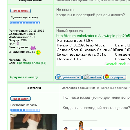
Бабушка Алена
Заголовок сообщения:
Re: Когда вы в последний раз
Не помню.
Когда вы в последний раз ели яблоко?
Я давно здесь живу
_________________
Новый дневник
Регистрация:
30.11.2015
Сообщения:
11804
http://forum.calorizator.ru/viewtopic.php?f
Изображений:
521
Откуда:
СПб
Пол:
Знак зодиака:
В наличии:
10,241
Награды:
51
Блог:
Просмотр блога (41)
Вернуться к началу
ЯНаталия
Заголовок сообщения:
Re: Когда вы в последни
Пол часа назад (точно для меня вопр
Поставила палатку
Когда вы в последний раз танцевали?
_________________