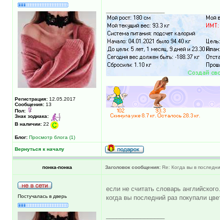
_________________
Регистрация:
12.05.2017
Сообщения:
13
Пол:
Знак зодиака:
В наличии:
22
Блог:
Просмотр блога (1)
Вернуться к началу
понка-понка
Заголовок сообщения:
Re: Когда вы в последни
если не считать словарь английского
Постучалась в дверь
когда вы последний раз покупали цв
_________________