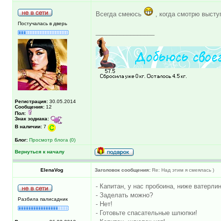
Всегда смеюсь
, когда смотрю высту
Постучалась в дверь
_________________
Регистрация:
30.05.2014
Сообщения:
12
Пол:
Знак зодиака:
В наличии:
7
Блог:
Просмотр блога (0)
Вернуться к началу
ElenaVog
Заголовок сообщения:
Re: Над этим я смеялась )
- Капитан, у нас пpобоина, ниже ватеpлин
- Заделать можно?
Разбила палисадник
- Hет!
- Готовьте спасательные шлюпки!