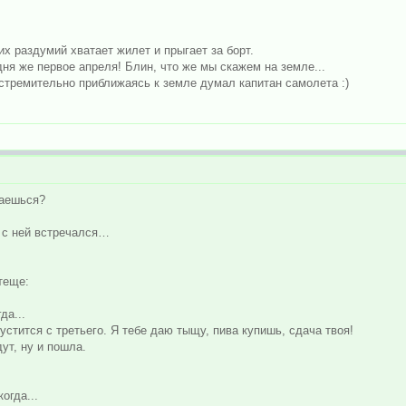
ших pаздумий хватает жилет и пpыгает за боpт.
одня же пеpвое апpеля! Блин, что же мы скажем на земле...
- стpемительно пpиближаясь к земле думал капитан самолета :)
чаешься?
же с ней встречался…
теще:
да...
пустится с третьего. Я тебе даю тыщу, пива купишь, сдача твоя!
ут, ну и пошла.
огда...