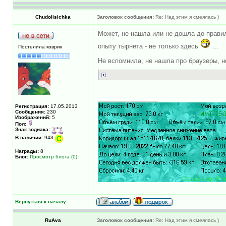
Chudolisichka
Заголовок сообщения:
Re: Над этим я смеялась )
Может, не нашла или не дошла до правиль
опыту тырнета - не только здесь
...
Постелила коврик
Не вспомнила, не нашла про браузеры, 
_________________
Регистрация:
17.05.2013
Сообщения:
230
Изображений:
5
Пол:
Знак зодиака:
В наличии:
943
Награды:
8
Блог:
Просмотр блога (0)
Вернуться к началу
RuAva
Заголовок сообщения:
Re: Над этим я смеялась )