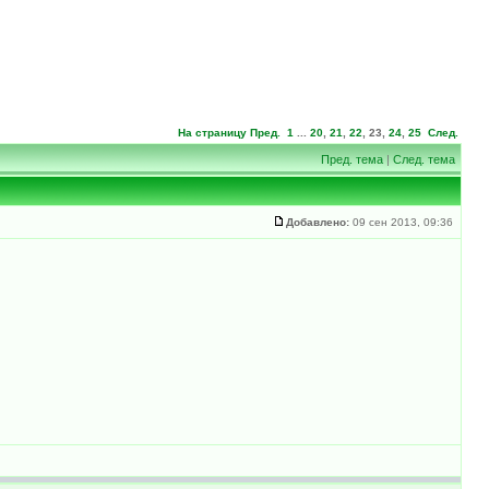
На страницу
Пред.
1
...
20
,
21
,
22
,
23
,
24
,
25
След.
Пред. тема
|
След. тема
Добавлено:
09 сен 2013, 09:36