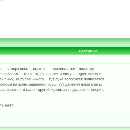
Сообщение
чь… замерз весь… смотрю — машина стоит, подхожу,
попробовал — открыто, ну я залез и сижу… вдруг машина
и сижу, за рулем никого… тут рука волосатая появляется
 волосы на жопе зашевелились… тут деревня показалась,
вливается, в салон другой мужик заглядывает и говорит:
ть едет.