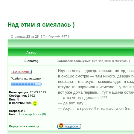
Над этим я смеялась )
Страница
23
из
25
[ Сообщений: 247 ]
Автор
ElenaVog
Заголовок сообщения:
Re: Над этим я смеялась )
Иду по лесу… дождь херачит, ветер, но
в окошко смотрю — там никого. дверцу 
Разбила палисадник
поехала… я в ахуе… машина едет, я сзад
откуда-то, порулила и исчезла… у меня
вот уже дома первые… тут машина остана
Регистрация:
26.03.2013
Сообщения:
1762
— а ты че тут делаешь???
Пол:
— да вот, еду…
В наличии:
604
— Аху… ть просто!!! я толкаю, а он бл… 
Награды:
1
Блог:
Просмотр блога (0)
Вернуться к началу