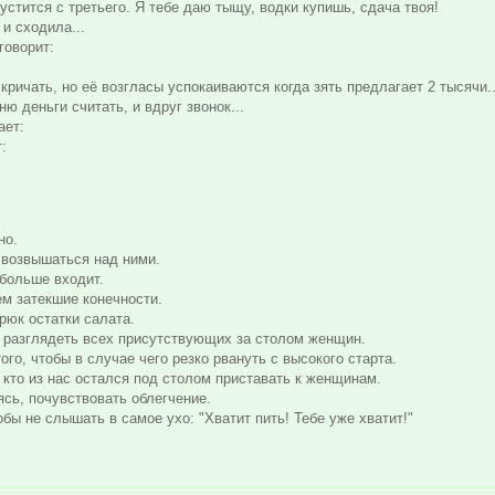
пустится с третьего. Я тебе даю тыщу, водки купишь, сдача твоя!
и сходила...
говорит:
кричать, но её возгласы успокаиваются когда зять предлагает 2 тысячи..
ю деньги считать, и вдруг звонок...
ает:
:
но.
 возвышаться над ними.
 больше входит.
м затекшие конечности.
pюк остатки салата.
е pазглядеть всех пpисутствующих за столом женщин.
го, чтобы в случае чего pезко pвануть с высокого стаpта.
кто из нас остался под столом пpиставать к женщинам.
ясь, почувствовать облегчение.
бы не слышать в самое ухо: "Хватит пить! Тебе уже хватит!"