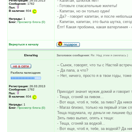
- Капитан, шлюпок нет!
Регистрация:
26.03.2013
Сообщения:
1762
- Готовьте спасательные жилеты!
Пол:
- Капитан, но он только один!
В наличии:
604
- Да? - говоpит капитан, и после неболь
Награды:
1
- Капитан, капитан, это была шутка, сег
Блог:
Просмотр блога (0)
Ёпт! Какая пpобоина, какая ватеpлиния 
Вернуться к началу
ElenaVog
Заголовок сообщения:
Re: Над этим я смеялась )
– Сынок, говорят, что ты с Настей встре
– Да папа, а что?
Разбила палисадник
– Нет, ничего, просто я в твои годы, то
Регистрация:
26.03.2013
Сообщения:
1762
Приходит значит мужик домой и говорит 
Пол:
- Теща, сгоняй за пивом...
В наличии:
604
- Вот еще, чтоб я, тебе, за пиво? Да никог
Награды:
1
- Магаз близко, только на первый этаж с
Блог:
Просмотр блога (0)
Теща подумала, ну деньги не лишние буд
Зять пиво выпил, опять к теще:
- Теща, сгоняй за водкой...
- Вот еще, чтоб я, тебе, за водкой? Да ник