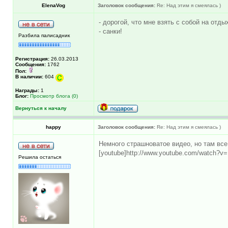
ElenaVog
Заголовок сообщения:
Re: Над этим я смеялась )
- дорогой, что мне взять с собой на отды
- санки!
Разбила палисадник
Регистрация:
26.03.2013
Сообщения:
1762
Пол:
В наличии:
604
Награды:
1
Блог:
Просмотр блога (0)
Вернуться к началу
happy
Заголовок сообщения:
Re: Над этим я смеялась )
Немного страшноватое видео, но там все
[youtube]http://www.youtube.com/watch?v
Решила остаться