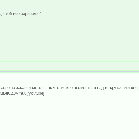
х, чтоб все охринели?
 хорошо заканчивается, так что можно посмеяться над выкрутасами опе
=MBtiOZJVmu0[/youtube]