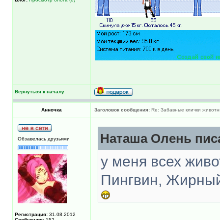
Вернуться к началу
Анночка
Заголовок сообщения:
Re: Забавные клички животн
Наташа Олень писа
Обзавелась друзьями
у меня всех живо
Пингвин, Жирный
Регистрация:
31.08.2012
Сообщения:
152