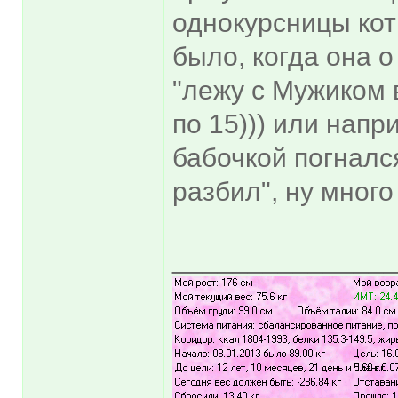
однокурсницы кот
было, когда она о
"лежу с Мужиком в
по 15))) или напр
бабочкой погналс
разбил", ну много
______________