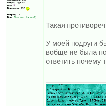
Откуда:
Турция
Пол:
В наличии:
157
Награды:
1
Блог:
Просмотр блога (0)
Такая противоре
У моей подруги б
вобще не была по
ответить почему т
______________