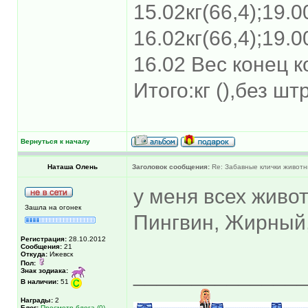
15.02кг(66,4);19.0
16.02кг(66,4);19.0
16.02 Вес конец к
Итого:кг (),без ш
Вернуться к началу
Наташа Олень
Заголовок сообщения:
Re: Забавные клички животн
у меня всех живо
Зашла на огонек
Пингвин, Жирный,
Регистрация:
28.10.2012
Сообщения:
21
Откуда:
Ижевск
Пол:
______________
Знак зодиака:
В наличии:
51
Награды:
2
Блог:
Просмотр блога (0)