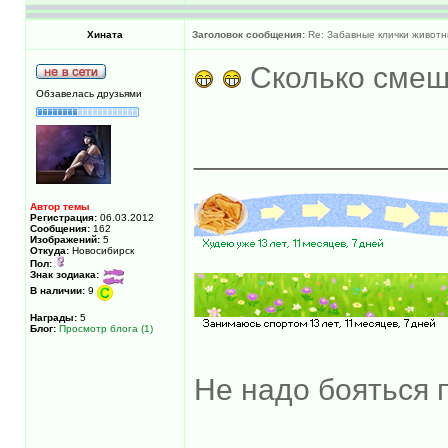
Хината
Заголовок сообщения:
Re: Забавные клички животн
Сколько смеш
Обзавелась друзьями
______________
Автор темы
Регистрация:
06.03.2012
Сообщения:
162
Изображений:
5
Откуда:
Новосибирск
Пол:
Знак зодиака:
В наличии:
9
Награды:
5
Блог:
Просмотр блога (1)
Не надо бояться 