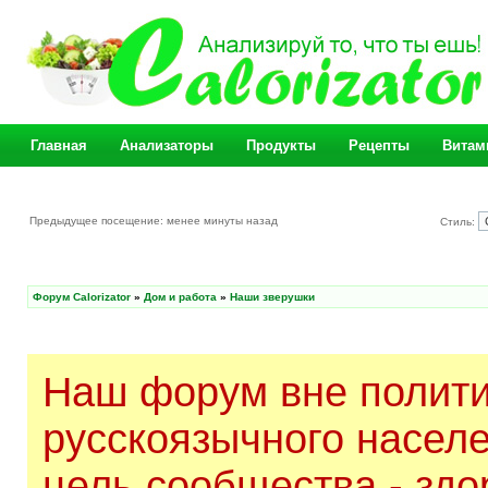
Главная
Анализаторы
Продукты
Рецепты
Витам
Предыдущее посещение: менее минуты назад
Стиль:
Форум Calorizator
»
Дом и работа
»
Наши зверушки
Наш форум вне полити
русскоязычного насел
цель сообщества - здо