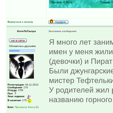
Вернуться к началу
Котя-ПоТаскун
Заголовок сообщения:
Я много лет зани
Обзавелась друзьями
имен у меня жили
(девочки) и Пират
Были джунгарские
мистер Тефтельки
Регистрация:
04.11.2012
У родителей жил 
Сообщения:
170
Откуда:
СПб
Пол:
Знак зодиака:
названию горного
В наличии:
175
Блог:
Просмотр блога (0)