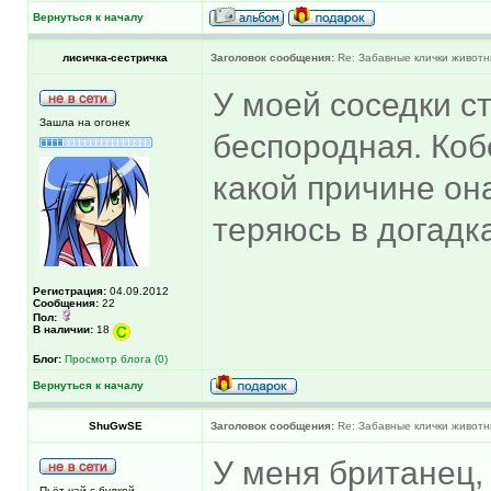
Вернуться к началу
лисичка-сестричка
Заголовок сообщения:
Re: Забавные клички животн
У моей соседки с
Зашла на огонек
беспородная. Кобе
какой причине он
теряюсь в догадка
Регистрация:
04.09.2012
Сообщения:
22
Пол:
В наличии:
18
Блог:
Просмотр блога (0)
Вернуться к началу
ShuGwSE
Заголовок сообщения:
Re: Забавные клички животн
У меня британец,
Пьёт чай с булкой