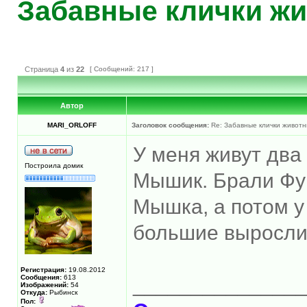
Забавные клички жи
Страница
4
из
22
[ Сообщений: 217 ]
Автор
MARI_ORLOFF
Заголовок сообщения:
Re: Забавные клички животн
У меня живут два
Построила домик
Мышик. Брали Фун
Мышка, а потом 
большие выросли
Регистрация:
19.08.2012
Сообщения:
613
______________
Изображений:
54
Откуда:
Рыбинск
Пол: