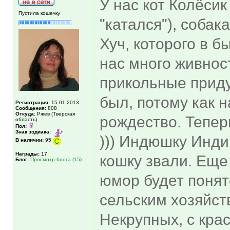
У нас кот Колёсик
Пустила кошечку
"катался"), собак
Хуч, которого в 
нас много живнос
прикольные прид
был, потому как н
Регистрация:
15.01.2013
Сообщения:
808
Откуда:
Ржев (Тверская
рождество. Тепер
область)
Пол:
Знак зодиака:
))) Индюшку Индир
В наличии:
95
Награды:
17
кошку звали. Еще 
Блог:
Просмотр блога (15)
юмор будет понят
сельским хозяйств
Некрупных, с кра