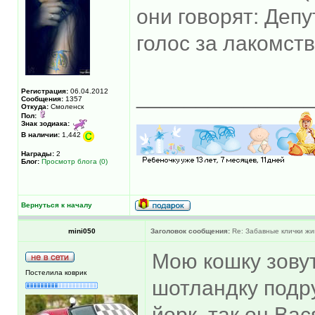
они говорят: Депу
голос за лакомств
______________
Регистрация:
06.04.2012
Сообщения:
1357
Откуда:
Смоленск
Пол:
Знак зодиака:
В наличии:
1,442
Награды:
2
Блог:
Просмотр блога (0)
Вернуться к началу
mini050
Заголовок сообщения:
Re: Забавные клички жи
Мою кошку зовут
Постелила коврик
шотландку подру
йорк, так он Вас