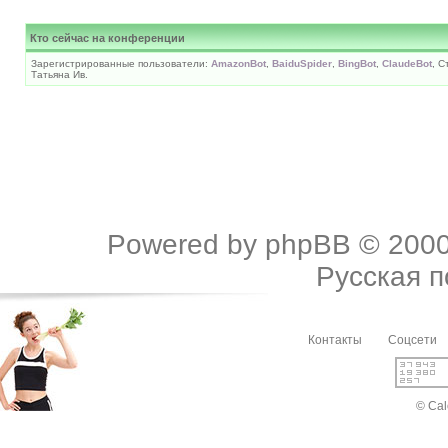
Кто сейчас на конференции
Зарегистрированные пользователи:
AmazonBot
,
BaiduSpider
,
BingBot
,
ClaudeBot
, С
Татьяна Ив.
Powered by
phpBB
© 2000
Русская 
Контакты
Соцсети
© Cal