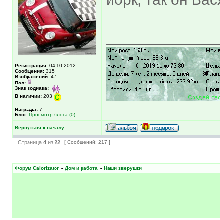
_____________
Регистрация:
04.10.2012
Сообщения:
315
Изображений:
47
Пол:
Знак зодиака:
В наличии:
203
Награды:
7
Блог:
Просмотр блога (0)
Вернуться к началу
Страница
4
из
22
[ Сообщений: 217 ]
Форум Calorizator
»
Дом и работа
»
Наши зверушки