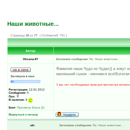
Наши животные...
Страница
39
из
77
[ Сообщений: 761 ]
Автор
Oksana-87
Заголовок сообщения:
Re: Наши животные...
Фамилия наша Чудо из Чудес)) а зовут н
маленький сынок - нянчимся все!Богата
Заглянула в окно
У вас нет необходимых прав для просмотра вложен
Регистрация:
12.01.2012
Сообщения:
5
Пол:
В наличии:
9
Блог:
Просмотр блога (2)
Вернуться к началу
uki
Заголовок сообщения:
Re: Наши животные...