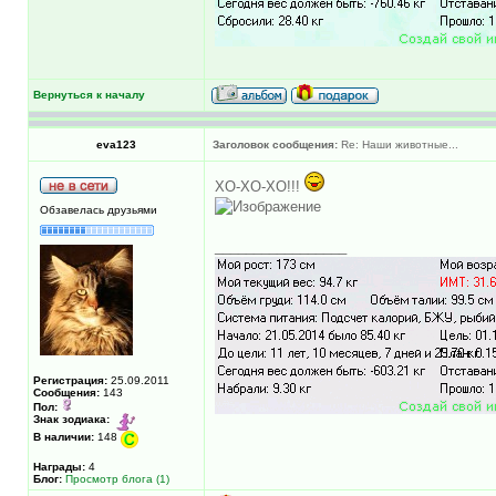
Вернуться к началу
eva123
Заголовок сообщения:
Re: Наши животные...
ХО-ХО-ХО!!!
Обзавелась друзьями
_________________
Регистрация:
25.09.2011
Сообщения:
143
Пол:
Знак зодиака:
В наличии:
148
Награды:
4
Блог:
Просмотр блога (1)