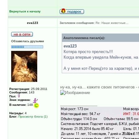
Вернуться к началу
eva123
Заголовок сообщения:
Re: Наши животные...
Анатолииемна писал(а):
Обзавелась друзьями
eva123
Котяра просто прелесть!!!
Когда впервые увидела Мейн-кунов, на
А у меня кот-Перец(это за характер), и
ну-ка, ну-ка... кажите своих питомчегов 
Регистрация:
25.09.2011
Сообщения:
143
Пол:
Знак зодиака:
_________________
В наличии:
148
Награды:
4
Блог:
Просмотр блога (1)