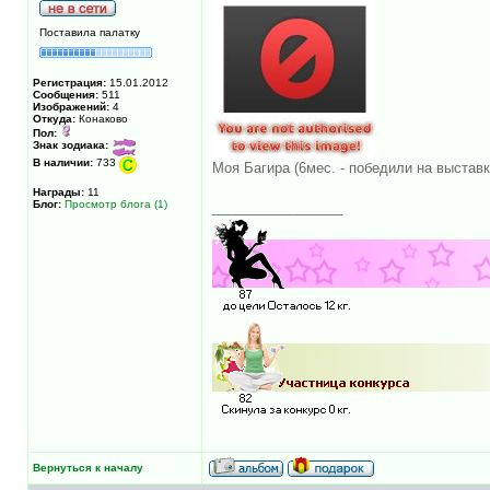
Поставила палатку
Регистрация:
15.01.2012
Сообщения:
511
Изображений:
4
Откуда:
Конаково
Пол:
Знак зодиака:
В наличии:
733
Моя Багира (6мес. - победили на выставк
Награды:
11
Блог:
Просмотр блога (1)
_________________
Вернуться к началу