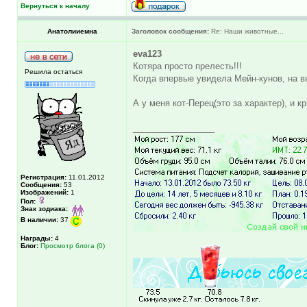
Вернуться к началу
Анатолииемна
Заголовок сообщения:
Re: Наши животные...
eva123
Котяра просто прелесть!!!
Решила остаться
Когда впервые увидела Мейн-кунов, на в
А у меня кот-Перец(это за характер), и к
_________________
Регистрация:
11.01.2012
Сообщения:
53
Изображений:
1
Пол:
Знак зодиака:
В наличии:
37
Награды:
4
Блог:
Просмотр блога (0)