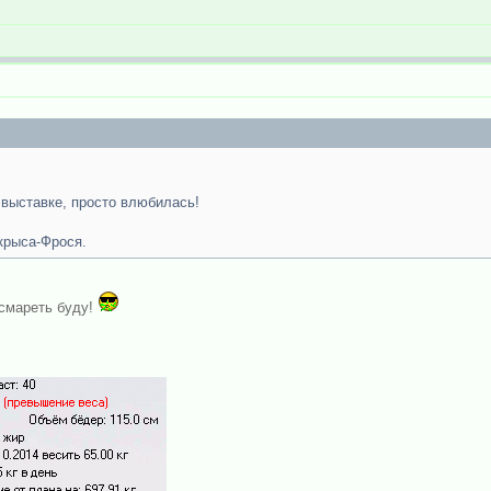
 выставке, просто влюбилась!
 крыса-Фрося.
- смареть буду!