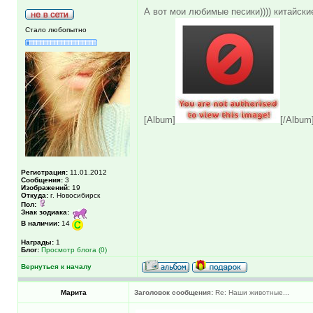
А вот мои любимые песики)))) китайски
Стало любопытно
[Album]
[/Album
Регистрация:
11.01.2012
Сообщения:
3
Изображений:
19
Откуда:
г. Новосибирск
Пол:
Знак зодиака:
В наличии:
14
Награды:
1
Блог:
Просмотр блога (0)
Вернуться к началу
Марита
Заголовок сообщения:
Re: Наши животные...