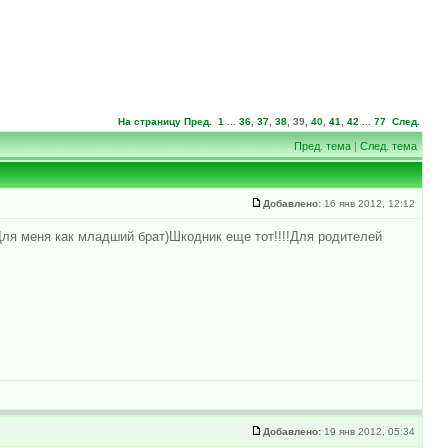
На страницу
Пред.
1
...
36
,
37
,
38
,
39
,
40
,
41
,
42
...
77
След.
Пред. тема
|
След. тема
Добавлено:
16 янв 2012, 12:12
Для меня как младший брат)Шкодник еще тот!!!!Для родителей
Добавлено:
19 янв 2012, 05:34