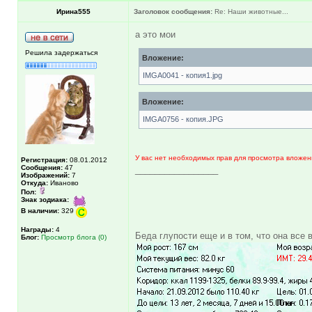
Ирина555
Заголовок сообщения:
Re: Наши животные...
а это мои
Решила задержаться
Вложение:
IMGA0041 - копия1.jpg
Вложение:
IMGA0756 - копия.JPG
У вас нет необходимых прав для просмотра вложен
Регистрация:
08.01.2012
Сообщения:
47
_________________
Изображений:
7
Откуда:
Иваново
Пол:
Знак зодиака:
В наличии:
329
Награды:
4
Беда глупости еще и в том, что она все
Блог:
Просмотр блога (0)